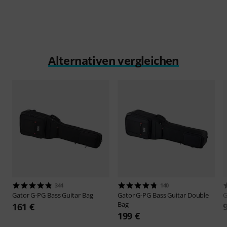
Alternativen vergleichen
344
140
Gator
G-PG Bass Guitar Bag
Gator
G-PG Bass Guitar Double
G
Bag
161 €
199 €