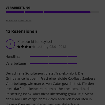
VERARBEITUNG
Bewertungsrichtlinien
12
Rezensionen
Pluspunkt für stylisch
T
tostring 03.01.2018
Handling
Verarbeitung
Der schräge Schultergurt bietet Tragekomfort. Die
Griffbalance hat beim Preci eine leichte Kopflast. Saubere
Verarbeitung, wie man es von Gator gewohnt ist. Für den
Preis darf man keine Premiumtasche erwarten, d.h. die
Polsterung ist ok, aber nicht übermäßig großzügig. Sieht
dafür aber im Vergleich zu vielen anderen Produkten in
diesem Preissegment eher mal was stylisch aus.