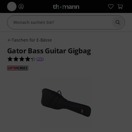
Suche 
Taschen für E-Bässe
Gator Bass Guitar Gigbag
4.3 von 5 Sternen aus 25 Kundenbewertungen
(
25
)