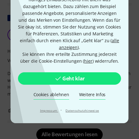
dazugehört bieten. Dazu zählen zum Beispiel
passende Angebote, personalisierte Anzeigen
Original zeigen
und das Merken von Einstellungen. Wenn das für
Sie okay ist, stimmen Sie der Nutzung von Cookies
Gute Qualität, aber zu klein für einen Jazzbass
für Präferenzen, Statistiken und Marketing
M
Mickaël35 09.01.2018
einfach durch einen Klick auf „Geht klar“ zu (
alle
anzeigen
).
Handling
Sie können Ihre erteilte Zustimmung jederzeit
Verarbeitung
über die Cookie-Einstellungen (
hier
) widerrufen.
Die Hülle ist von guter Qualität, was die Nähte angeht, auch
Geht klar
wenn es keine besondere Verstärkung gibt, aber das
Hauptproblem ist, dass sie den Korpus eines Jazzbasses nur
mit Gewalt annimmt...
Cookies ablehnen
Weitere Infos
1
1
·
BEWERTUNG MELDEN
Impressum
Datenschutzhinweise
Alle Bewertungen lesen