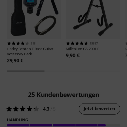
218
15887
Harley Benton
E-Bass Guitar
Millenium
GS-2001 E
M
Accessory Pack
9,90 €
29,90 €
25
Kundenbewertungen
Jetzt bewerten
4.3
/ 5
HANDLING