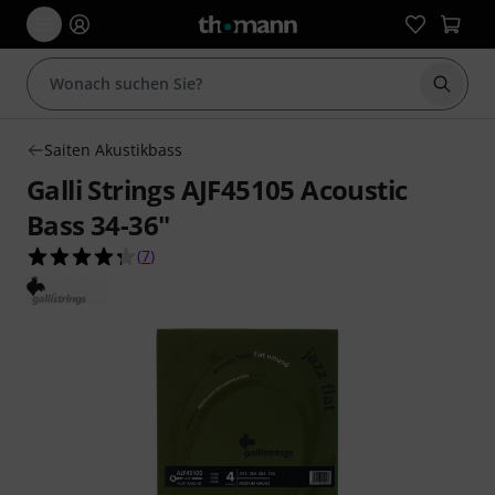
Suche 
Saiten Akustikbass
Galli Strings AJF45105 Acoustic
Bass 34-36"
4.3 von 5 Sternen aus 7 Kundenbewertungen
(
7
)