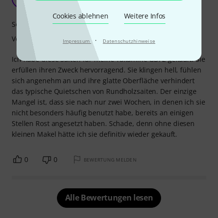
Andrea Nicesite 14.12.2025
Cookies ablehnen
Weitere Infos
Sound
Verarbeitung
·
Impressum
Datenschutzhinweise
Ich habe diese Saiten für meine Takamine GB72 gekauft. Sie
erfüllen ihren Zweck hervorragend. Sie klingen hell, fühlen
sich angenehm an und ihre glatte Oberfläche verhindert
das typische Quietschen von Rundholzsaiten. Der einzige
Mangel ist, dass sie nach nur zwei Wochen, in denen ich sie
nicht besonders häufig benutzt habe, bereits an einigen
Stellen Rost angesetzt haben. Schade, denn ohne diesen
kleinen Makel hätte ich sie definitiv wieder gekauft.
0
0
BEWERTUNG MELDEN
Alle Bewertungen lesen