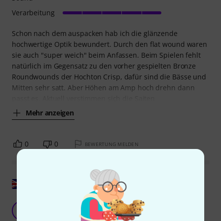
Verarbeitung
Schon nach dem auspacken hab ich die glänzende
hochwertige Optik bewundert. Durch den flat wound waren
sie auch "super weich" beim Anfassen. Beim Spielen fehlt
natürlich im Gegensatz zu den vorher gespielten Bronze
Roundwounds der Hochton Crisp, dafür sind die Bässe und
Mitten sehr satt. Aber Höhen am Amp hoch drehn dann
passt es. Aktuell verstimmen sich die Saiten
Mehr anzeigen
0
0
BEWERTUNG MELDEN
Original zeigen
Klang 10...Gefühl 7
B
Bassbeak 25.11.2025