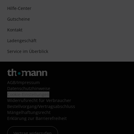
Hilfe-Center
Gutscheine
Kontakt
Ladengeschäft
Service im Überblick
AGB
/
Impressum
Datenschutzhinweise
Cookie-Einstellungen
Widerrufsrecht für Verbraucher
Bestellvorgang/Vertragsabschluss
Mängelhaftungsrecht
Erklärung zur Barrierefreiheit
Vertrag widerrufen