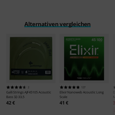
Alternativen vergleichen
2
127
Galli Strings
AJF45105 Acoustic
Elixir
Nanoweb Acoustic Long
D
Bass 32-33,5
Scale
M
42 €
41 €