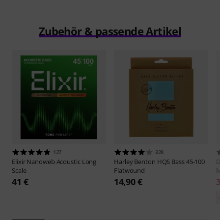
Zubehör & passende Artikel
127
328
Elixir
Nanoweb Acoustic Long
Harley Benton
HQS Bass 45-100
D
Scale
Flatwound
M
41 €
14,90 €