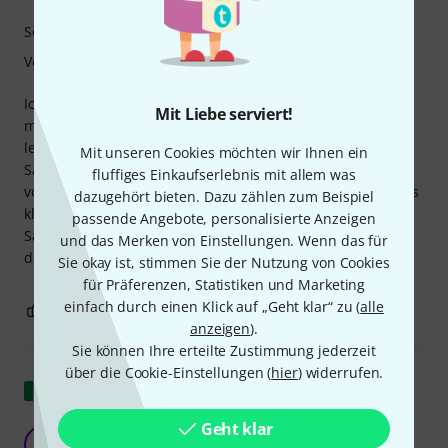
Sound
Verarbeitung
Ich suchte nach Saiten, die mir etwas mehr Brillanz als
Mit Liebe serviert!
meine Nylon-Tapewound-Saiten boten, aber nicht ganz so
lebendig wie Roundwound-Saiten. Klanglich sind diese
Mit unseren Cookies möchten wir Ihnen ein
Saiten genau das Richtige. Der Grund, warum ich keine
fluffiges Einkaufserlebnis mit allem was
volle Punktzahl vergebe, ist folgender: Sie fühlen sich etwas
dazugehört bieten. Dazu zählen zum Beispiel
klebrig unter den Fingern an. Das lässt sich aber mit
passende Angebote, personalisierte Anzeigen
Saitenfett vor dem Spielen beheben. Ansonsten sind sie
und das Merken von Einstellungen. Wenn das für
definitiv einen Versuch wert.
Sie okay ist, stimmen Sie der Nutzung von Cookies
für Präferenzen, Statistiken und Marketing
einfach durch einen Klick auf „Geht klar“ zu (
alle
0
0
BEWERTUNG MELDEN
anzeigen
).
Sie können Ihre erteilte Zustimmung jederzeit
über die Cookie-Einstellungen (
hier
) widerrufen.
Original zeigen
Geht klar
Unbedingt ausprobieren!
AN