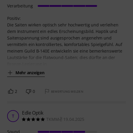
Verarbeitung
Positiv:
Die Saiten wirken optisch sehr hochwertig und verleihen
dem Instrument ein edles Erscheinungsbild. Haptik und
Saitenspannung sind ausgesprochen angenehm und
vermitteln ein kontrolliertes, komfortables Spielgefühl. Auf
meinem Guild B-140E entwickeln sie eine bemerkenswerte
Lautstärke für die Flatwound-Saiten; dies dürfte an der
Bronze-Legierung in
Mehr anzeigen
2
0
BEWERTUNG MELDEN
Edle Optik
T
TKMM✌️ 19.04.2025
Sound