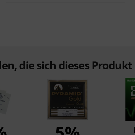
en, die sich dieses Produk
%
5%