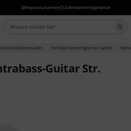
Reparaturservice
Zufriedenheitsgarantie
Such
Konzert-Gitarrensaiten
Sonstige Konzertgitarren Saiten
Hann
rabass-Guitar Str.
wertungen