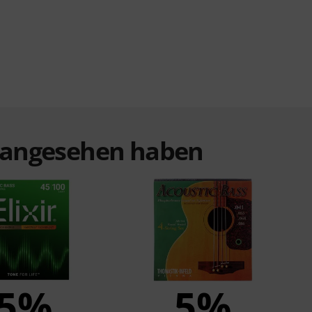
t angesehen haben
5%
5%