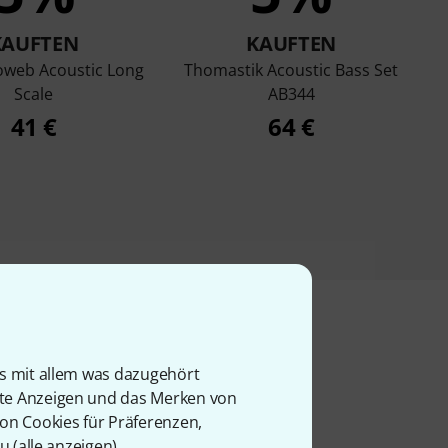
KAUFTEN
KAUFTEN
noweb Acoustic Long
Thomastik Acoustic Bass Set
Scale
AB344
41 €
64 €
is mit allem was dazugehört
l
rte Anzeigen und das Merken von
von Cookies für Präferenzen,
u (
alle anzeigen
).