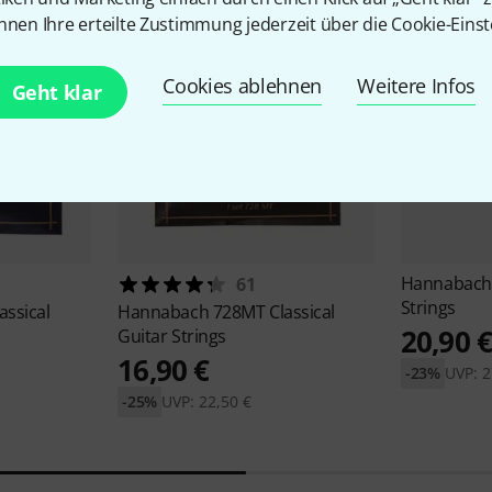
nnen Ihre erteilte Zustimmung jederzeit über die Cookie-Einst
Cookies ablehnen
Weitere Infos
Geht klar
Hannabac
61
Strings
assical
Hannabach
728MT Classical
20,90 
Guitar Strings
16,90 €
-23%
UVP: 2
-25%
UVP: 22,50 €