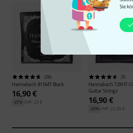
Sie kö
286
35
Hannabach
815MT Black
Hannabach
728HT Cl
Guitar Strings
16,90 €
16,90 €
-27%
UVP: 23 €
-25%
UVP: 22,50 €