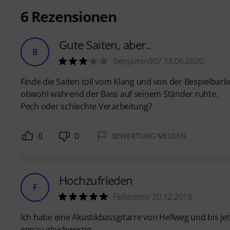
6
Rezensionen
Gute Saiten, aber..
B
Benjamin907 18.06.2020
Finde die Saiten toll vom Klang und von der Bespielbark
obwohl während der Bass auf seinem Ständer ruhte.
Pech oder schlechte Verarbeitung?
0
0
BEWERTUNG MELDEN
Hochzufrieden
F
Fishcomic 20.12.2018
Ich habe eine Akustikbassgitarre von Hellweg und bis je
genau gleichwertig.