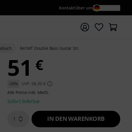
Kontakt
Über uns
DE / €
e mit Suchwort {searchTerm} starten
abach
841MT Double Bass Guitar Str.
51
€
-25%
UVP: 68,30 €
Alle Preise inkl. MwSt.
Sofort lieferbar
IN DEN WARENKORB
1