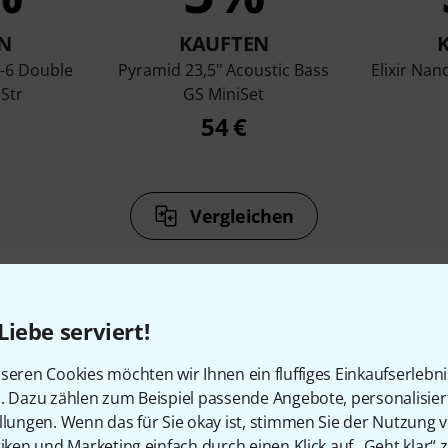
N
KAUFTEN
-6 Double
Pyramid 23,5" Acoustic Bass
Elixir Na
 Str
GS MiniSet
54 €
Vergleichen
Liebe serviert!
seren Cookies möchten wir Ihnen ein fluffiges Einkaufserlebn
Zubehör & passende Artike
n. Dazu zählen zum Beispiel passende Angebote, personalisie
llungen. Wenn das für Sie okay ist, stimmen Sie der Nutzung 
tiken und Marketing einfach durch einen Klick auf „Geht klar“ z