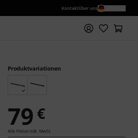
Kontakt
Über uns
DE / €
e mit Suchwort {searchTerm} starten
Produktvariationen
79
€
Alle Preise inkl. MwSt.