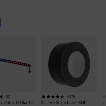
l
58
4576
nicPulse LED Bar 10
Stairville
Stage Tape 400BK
p