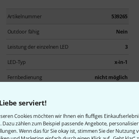
Artikelnummer
539265
Outdoor fähig
Nein
Leistung der einzelnen LED
3
LED-Typ
x-in-1
Fernbedienung
nicht möglich
Gehäusefarbe
schwarz
Liebe serviert!
Länge
1 m
seren Cookies möchten wir Ihnen ein fluffiges Einkaufserlebn
n. Dazu zählen zum Beispiel passende Angebote, personalisie
llungen. Wenn das für Sie okay ist, stimmen Sie der Nutzung 
tiken und Marketing einfach durch einen Klick auf „Geht klar“ z