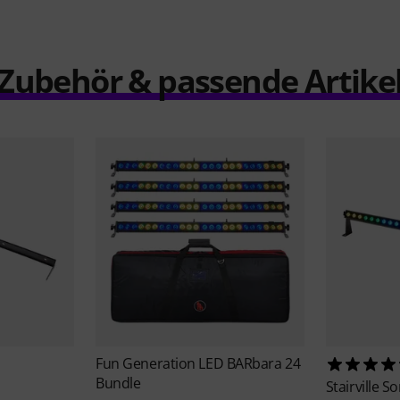
Zubehör & passende Artike
Fun Generation
LED BARbara 24
Bundle
Stairville
So