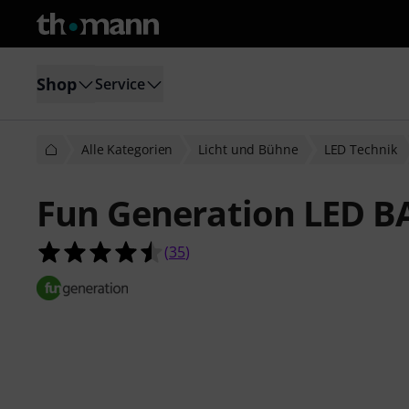
Shop
Service
Alle Kategorien
Licht und Bühne
LED Technik
Fun Generation LED B
4.5 von 5 Sternen aus 35 Kundenb
(
35
)