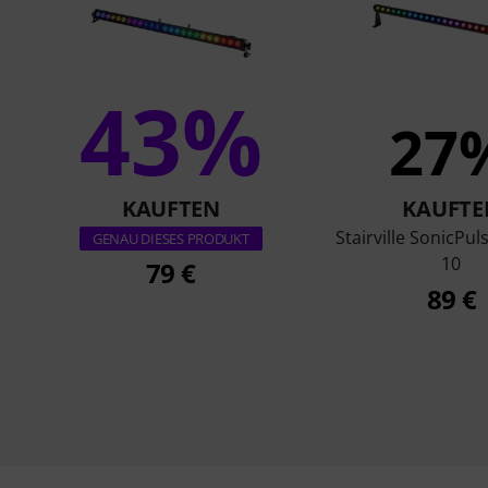
43%
27
KAUFTEN
KAUFTE
Stairville SonicPul
GENAU DIESES PRODUKT
10
79 €
89 €