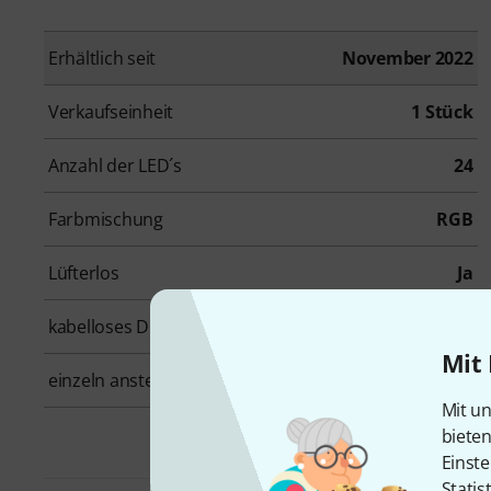
Erhältlich seit
November 2022
Verkaufseinheit
1 Stück
Anzahl der LED´s
24
Farbmischung
RGB
Lüfterlos
Ja
kabelloses DMX
Nein
Mit 
einzeln ansteuerbare LEDs
Nein
Mit un
biete
Einste
Statis