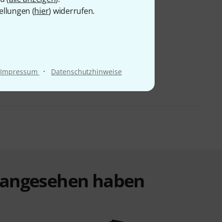
ellungen (
hier
) widerrufen.
·
Impressum
Datenschutzhinweise
t angesehen haben