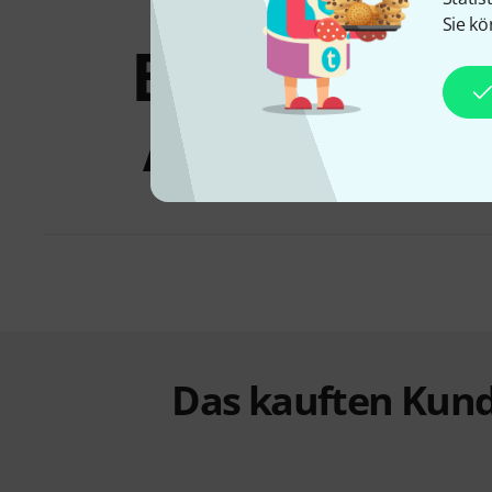
Sie kö
Bundles &
Angebote
Das kauften Kund