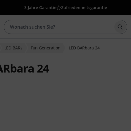
3 Jahre Garantie
Zufriedenheitsgarantie
Such
LED BARs
Fun Generation
LED BARbara 24
ARbara 24
ewertungen