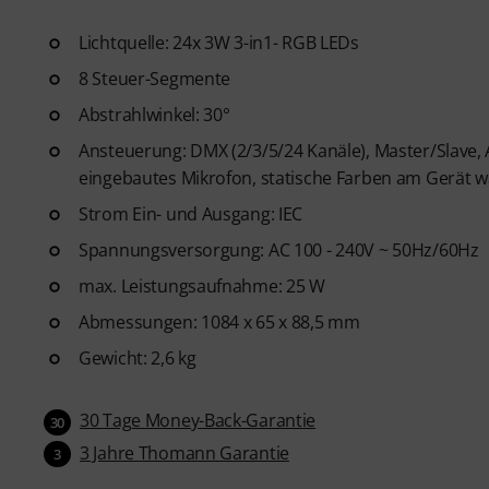
Lichtquelle: 24x 3W 3-in1- RGB LEDs
8 Steuer-Segmente
Abstrahlwinkel: 30°
Ansteuerung: DMX (2/3/5/24 Kanäle), Master/Slave,
eingebautes Mikrofon, statische Farben am Gerät 
Strom Ein- und Ausgang: IEC
Spannungsversorgung: AC 100 - 240V ~ 50Hz/60Hz
max. Leistungsaufnahme: 25 W
Abmessungen: 1084 x 65 x 88,5 mm
Gewicht: 2,6 kg
30 Tage Money-Back-Garantie
30
3 Jahre Thomann Garantie
3