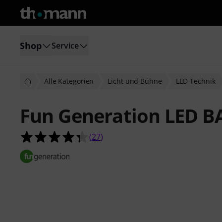
Shop
Service
Alle Kategorien
Licht und Bühne
LED Technik
Fun Generation LED B
4.3 von 5 Sternen aus 27 Kundenb
(
27
)