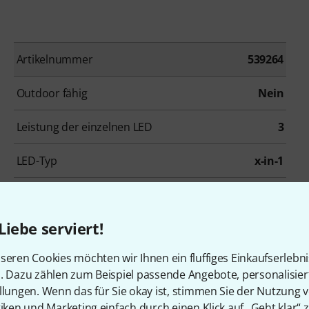
Artikelnummer
539264
Outdoor fähig
Nein
Leistung der einzelnen LED
3
LED-Typ
x-in-1
Fernbedienung
nicht möglich
Liebe serviert!
Gehäusefarbe
schwarz
seren Cookies möchten wir Ihnen ein fluffiges Einkaufserlebn
Länge
1 m
n. Dazu zählen zum Beispiel passende Angebote, personalisie
llungen. Wenn das für Sie okay ist, stimmen Sie der Nutzung 
tiken und Marketing einfach durch einen Klick auf „Geht klar“ z