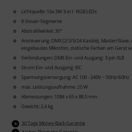
Lichtquelle: 16x 3W 3-in1- RGB LEDs
8 Steuer-Segmente
Abstrahlwinkel: 30°
Ansteuerung: DMX (2/3/5/24 Kanäle), Master/Slave,
eingebautes Mikrofon, statische Farben am Gerät 
Verbindungen: DMX Ein- und Ausgang: 3-pin XLR
Strom Ein- und Ausgang: IEC
Spannungsversorgung: AC 100 - 240V ~ 50Hz/60Hz
max. Leistungsaufnahme: 25 W
Abmessungen: 1084 x 65 x 88,5 mm
Gewicht: 2,6 kg
30 Tage Money-Back-Garantie
30
3 Jahre Thomann Garantie