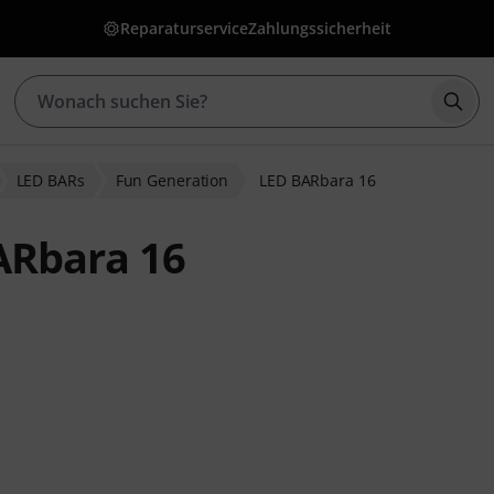
Reparaturservice
Zahlungssicherheit
Such
LED BARs
Fun Generation
LED BARbara 16
ARbara 16
ewertungen