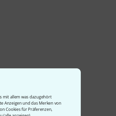
is mit allem was dazugehört
rte Anzeigen und das Merken von
von Cookies für Präferenzen,
u (
alle anzeigen
).