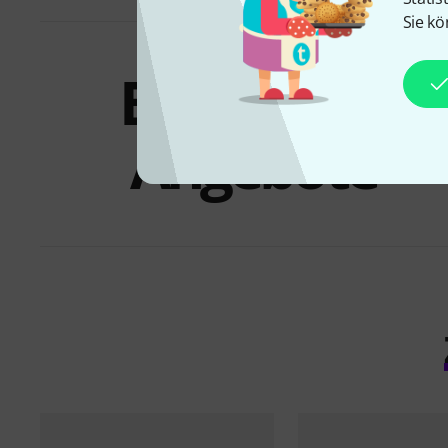
Sie kö
Bundles &
Angebote