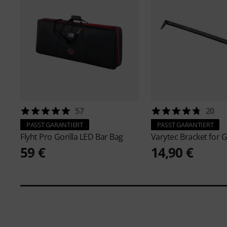
57
20
PASST GARANTIERT
PASST GARANTIERT
Flyht Pro
Gorilla LED Bar Bag
Varytec
Bracket for G
59 €
14,90 €