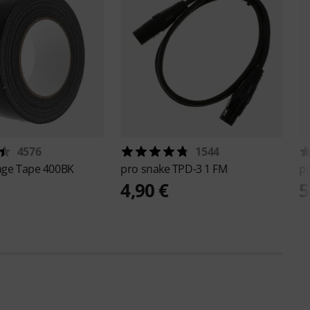
4576
1544
age Tape 400BK
pro snake
TPD-3 1 FM
p
4,90 €
5