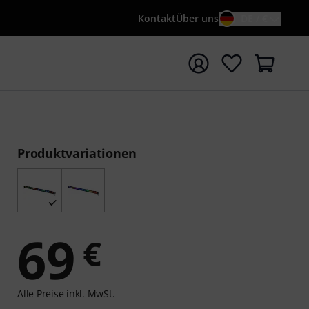
Kontakt
Über uns
DE / €
e mit Suchwort {searchTerm} starten
Produktvariationen
69
€
Alle Preise inkl. MwSt.