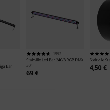
1592
Stairville
Led Bar 240/8 RGB DMX
Stairville
St
30°
4,50 €
iga Bar
69 €