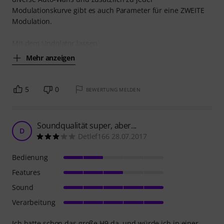
Modulationskurve gibt es auch Parameter für eine ZWEITE
Modulation.
Mit dem Undolator lassen
Mehr anzeigen
5
0
BEWERTUNG MELDEN
Soundqualität super, aber...
D
Detlef166 28.07.2017
Bedienung
Features
Sound
Verarbeitung
Ich hatte schon das große H9 da, und würde ich in einer