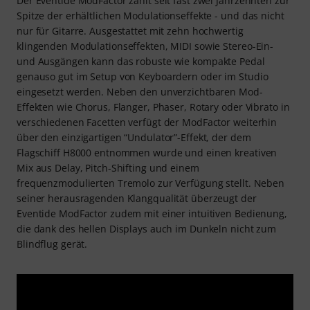
Der Eventide ModFactor zählt seit fast zwei Jahrzehnten zur
Spitze der erhältlichen Modulationseffekte - und das nicht
nur für Gitarre. Ausgestattet mit zehn hochwertig
klingenden Modulationseffekten, MIDI sowie Stereo-Ein-
und Ausgängen kann das robuste wie kompakte Pedal
genauso gut im Setup von Keyboardern oder im Studio
eingesetzt werden. Neben den unverzichtbaren Mod-
Effekten wie Chorus, Flanger, Phaser, Rotary oder Vibrato in
verschiedenen Facetten verfügt der ModFactor weiterhin
über den einzigartigen “Undulator”-Effekt, der dem
Flagschiff H8000 entnommen wurde und einen kreativen
Mix aus Delay, Pitch-Shifting und einem
frequenzmodulierten Tremolo zur Verfügung stellt. Neben
seiner herausragenden Klangqualität überzeugt der
Eventide ModFactor zudem mit einer intuitiven Bedienung,
die dank des hellen Displays auch im Dunkeln nicht zum
Blindflug gerät.