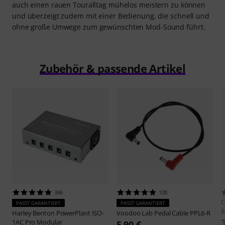
auch einen rauen Touralltag mühelos meistern zu können
und überzeigt zudem mit einer Bedienung, die schnell und
ohne große Umwege zum gewünschten Mod-Sound führt.
Zubehör & passende Artikel
366
120
O
PASST GARANTIERT
PASST GARANTIERT
&
Harley Benton
PowerPlant ISO-
Voodoo Lab
Pedal Cable PPL6-R
1AC Pro Modular
5,90 €