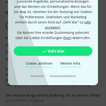
passende Angebote, personalisierte Anzeigen
Bewertungsrichtlinien
und das Merken von Einstellungen. Wenn das für
Sie okay ist, stimmen Sie der Nutzung von Cookies
10
Rezensionen
für Präferenzen, Statistiken und Marketing
einfach durch einen Klick auf „Geht klar“ zu (
alle
Großartig!!!!!!
DB
anzeigen
).
Daniele B. 17.11.2009
Sie können Ihre erteilte Zustimmung jederzeit
über die Cookie-Einstellungen (
hier
) widerrufen.
Bedienung
Features
Geht klar
Sound
Verarbeitung
Cookies ablehnen
Weitere Infos
Man braucht nicht viel zu sagen. Es ist ein Eventide und so
klingt es auch. Ich habe bisher nur mit analogen Effekten
·
Impressum
Datenschutzhinweise
gespielt und habe lange nach einer etwas einfacheren
Lösung gesucht. Das steppen war schon etwas nervig.
Der Eventide klingt wirklich großartig. Die Anzahl der Effekte
ist auch mehr als genug.
Chorus, Flanger, Phaser klingen absolut