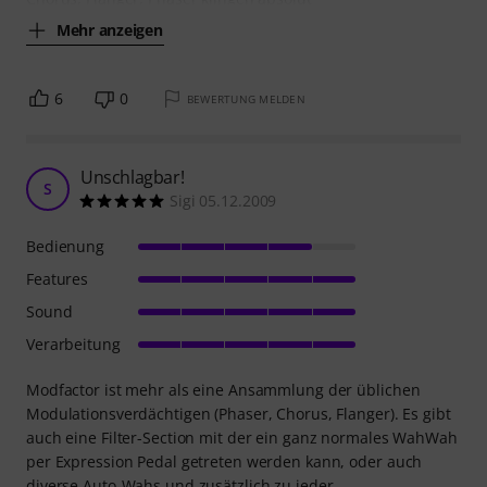
Mehr anzeigen
6
0
BEWERTUNG MELDEN
Unschlagbar!
S
Sigi 05.12.2009
Bedienung
Features
Sound
Verarbeitung
Modfactor ist mehr als eine Ansammlung der üblichen
Modulationsverdächtigen (Phaser, Chorus, Flanger). Es gibt
auch eine Filter-Section mit der ein ganz normales WahWah
per Expression Pedal getreten werden kann, oder auch
diverse Auto-Wahs und zusätzlich zu jeder