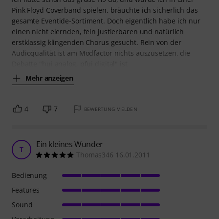
Pink Floyd Coverband spielen, bräuchte ich sicherlich das
gesamte Eventide-Sortiment. Doch eigentlich habe ich nur
einen nicht eiernden, fein justierbaren und natürlich
erstklassig klingenden Chorus gesucht. Rein von der
Audioqualität ist am Modfactor nichts auszusetzen, die
Debatte "hui analog, pfui digital" ist
Mehr anzeigen
4
7
BEWERTUNG MELDEN
Ein kleines Wunder
T
Thomas346 16.01.2011
Bedienung
Features
Sound