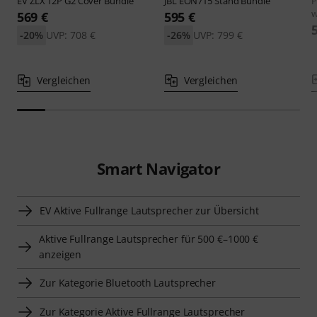
EV
ZLX 12P G2 Cover Bundle
JBL
EON715 Stand Bundle
P
w
569 €
595 €
-20%
UVP: 708 €
-26%
UVP: 799 €
Vergleichen
Vergleichen
Smart Navigator
EV Aktive Fullrange Lautsprecher zur Übersicht
Aktive Fullrange Lautsprecher für 500 €–1000 €
anzeigen
Zur Kategorie Bluetooth Lautsprecher
Zur Kategorie Aktive Fullrange Lautsprecher