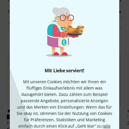
Funkmic Hand/Head
Nein
Effekt
Ja
Mehr anzeigen
Zubehör & passende Artikel
Mit Liebe serviert!
Mit unseren Cookies möchten wir Ihnen ein
fluffiges Einkaufserlebnis mit allem was
dazugehört bieten. Dazu zählen zum Beispiel
passende Angebote, personalisierte Anzeigen
und das Merken von Einstellungen. Wenn das für
1
PASST GARANTIERT
Sie okay ist, stimmen Sie der Nutzung von Cookies
PASST GARANTIERT
EV
ZLX G2 Bracket
für Präferenzen, Statistiken und Marketing
EV
Bracket Pole L
114 €
einfach durch einen Klick auf „Geht klar“ zu (
alle