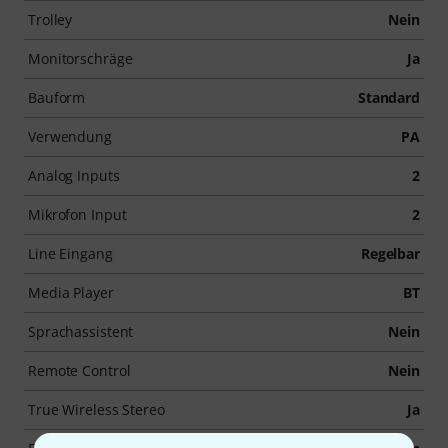
Trolley
Nein
Monitorschräge
Ja
Bauform
Standard
Verwendung
PA
Analog Inputs
2
Mikrofon Input
2
Line Eingang
Regelbar
Media Player
BT
Sprachassistent
Nein
Remote Control
Nein
True Wireless Stereo
Ja