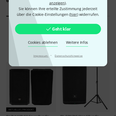
64 €
anzeigen
).
Sie können Ihre erteilte Zustimmung jederzeit
über die Cookie-Einstellungen (
hier
) widerrufen.
Geht klar
Cookies ablehnen
Weitere Infos
Alternativen vergleichen
·
Impressum
Datenschutzhinweise
AKTUELLES PRODUKT