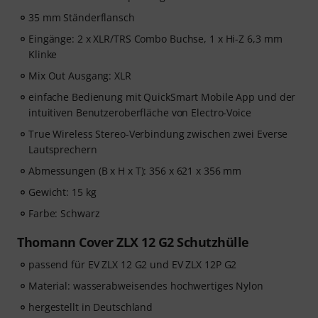
35 mm Ständerflansch
Eingänge: 2 x XLR/TRS Combo Buchse, 1 x Hi-Z 6,3 mm
Klinke
Mix Out Ausgang: XLR
einfache Bedienung mit QuickSmart Mobile App und der
intuitiven Benutzeroberfläche von Electro-Voice
True Wireless Stereo-Verbindung zwischen zwei Everse
Lautsprechern
Abmessungen (B x H x T): 356 x 621 x 356 mm
Gewicht: 15 kg
Farbe: Schwarz
Thomann Cover ZLX 12 G2 Schutzhülle
passend für EV ZLX 12 G2 und EV ZLX 12P G2
Material: wasserabweisendes hochwertiges Nylon
hergestellt in Deutschland