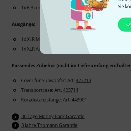
Sie kö
1x 6,3 mm Klinke Fußschalter
Ausgänge:
1x XLR Mix
1x XLR Aux
Passendes Zubehör (nicht im Lieferumfang enthalten
Cover für Subwoofer: Art.
423713
Transportcase: Art.
423714
Kurzdistanzstange: Art.
443901
30 Tage Money-Back-Garantie
30
3 Jahre Thomann Garantie
3