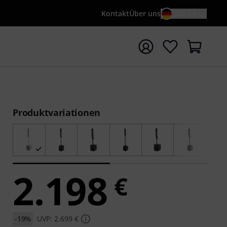
Kontakt
Über uns
DE / €
e mit Suchwort {searchTerm} starten
Produktvariationen
2.198
€
-19%
UVP: 2.699 €