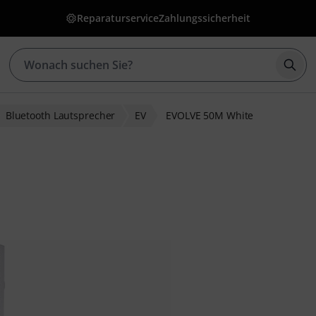
Reparaturservice
Zahlungssicherheit
Such
Bluetooth Lautsprecher
EV
EVOLVE 50M White
wertungen