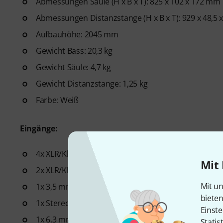
Abmessungen Säule (H x B x T): 825 x 102 x 172 mm
Abmessungen Distanzstange (H x B x T): 929 x 48,5
Aufbauhöhe: 2045 mm
Gewicht Bass: 20,3 kg
Gewicht Säule: 4,7 kg
Gewicht Distanzstange: 1,25 kg
Farbe: Weiß
Eingänge:
4x XLR/Klinke Combo Buchse Mic/Line
Mit 
2x XLR/Klinke Combo Buchse Stereo Line
Mit un
1x 3,5 mm Miniklinke
biete
1x Stereo Cinch
Einste
1x 6,3 mm Klinke Hi-Z Instrumenteneingang
Statis