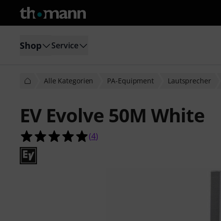
Shop
Service
Alle Kategorien
PA-Equipment
Lautsprecher
EV Evolve 50M White
5.0 von 5 Sternen aus 4 Kundenbe
(
4
)