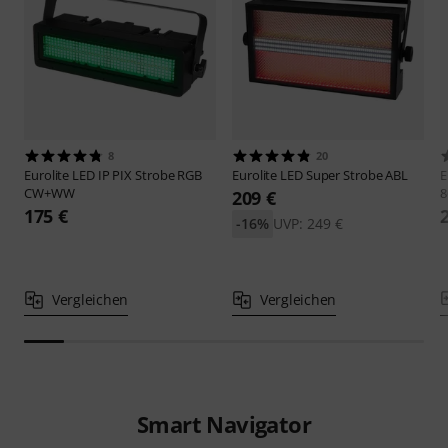
8
20
Eurolite
LED IP PIX Strobe RGB
Eurolite
LED Super Strobe ABL
E
CW+WW
8
209 €
175 €
-16%
UVP: 249 €
Vergleichen
Vergleichen
Smart Navigator