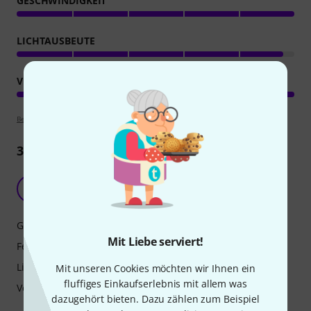
GESCHWINDIGKEIT
LICHTAUSBEUTE
VERARBEITUNG
Bewertungsrichtlinien
3
Rezensionen
Solider kleiner SMD-LED Fluter
RB
René Britten 19.06.2026
Geschwindigkeit
Mit Liebe serviert!
Features
Lichtausbeute
Mit unseren Cookies möchten wir Ihnen ein
fluffiges Einkaufserlebnis mit allem was
Verarbeitung
dazugehört bieten. Dazu zählen zum Beispiel