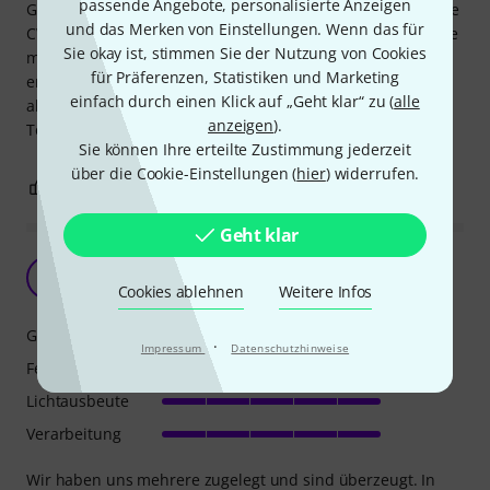
passende Angebote, personalisierte Anzeigen
Gute Verarbeitung, Sehr gute Farben mit den RGB LEDs. Die
und das Merken von Einstellungen. Wenn das für
CW/WW LED-"Röhre" bietet nicht den erwarteten Punch wie
Sie okay ist, stimmen Sie der Nutzung von Cookies
man vielleicht von Geräten mit ähnlicher LED Anordnung
für Präferenzen, Statistiken und Marketing
erwartet. Das machen die RGB LED mit ihrer Lichtstärke
einfach durch einen Klick auf „Geht klar“ zu (
alle
aber gut wieder glatt.
anzeigen
).
Tolles Produkt, leicht und einfach zu montieren!
Sie können Ihre erteilte Zustimmung jederzeit
über die Cookie-Einstellungen (
hier
) widerrufen.
0
0
BEWERTUNG MELDEN
Geht klar
Für den Preis unschlagbar
B
Bkcr 17.10.2025
Cookies ablehnen
Weitere Infos
Geschwindigkeit
·
Impressum
Datenschutzhinweise
Features
Lichtausbeute
Verarbeitung
Wir haben uns mehrere zugelegt und sind überzeugt. In