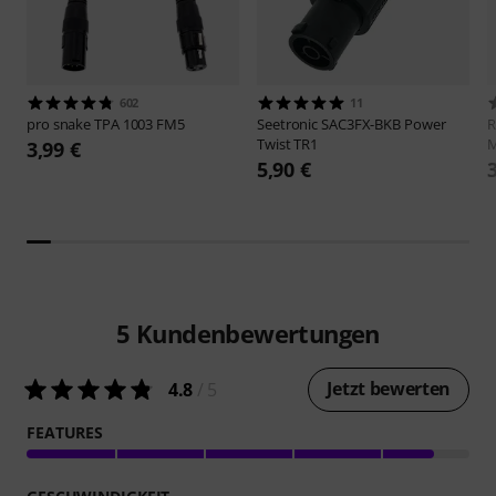
602
11
pro snake
TPA 1003 FM5
Seetronic
SAC3FX-BKB Power
R
Twist TR1
3,99 €
5,90 €
5
Kundenbewertungen
Jetzt bewerten
4.8
/ 5
FEATURES