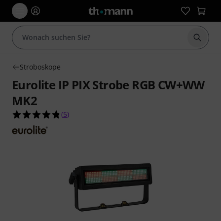
Suche 
Stroboskope
Eurolite IP PIX Strobe RGB CW+WW
MK2
4.8 von 5 Sternen aus 5 Kundenbewertungen
(
5
)