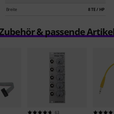
Breite
8 TE / HP
Zubehör & passende Artike
63