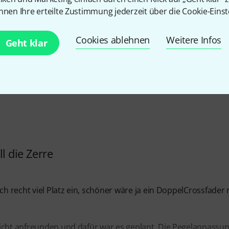
ES
nnen Ihre erteilte Zustimmung jederzeit über die Cookie-Einst
Cookies ablehnen
Weitere Infos
Geht klar
EITUNG
ll die Zerre
ch recht viel Platz ein, schöner wäre ja ein DoppelCrossfader 
icht anfreunden und dafür war es geplant. Die Pegelanpassun