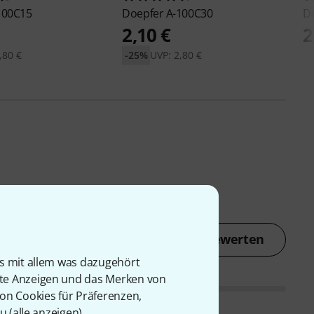
100C15
Doepfer
A-100C30
D
2,10 €
2
,80 €
-25%
UVP: 2,80 €
Jetzt bewerten
is mit allem was dazugehört
rte Anzeigen und das Merken von
von Cookies für Präferenzen,
u (
alle anzeigen
).