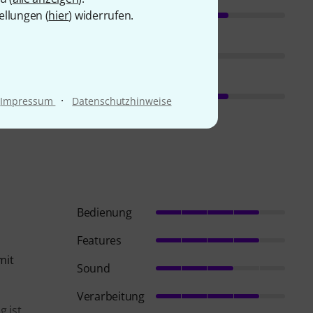
ellungen (
hier
) widerrufen.
·
Impressum
Datenschutzhinweise
Bedienung
Features
mit
Sound
Verarbeitung
g ist