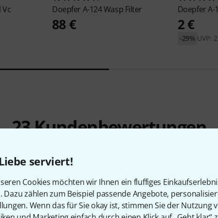
l Vc
Doepfer
A-124 Wasp Filter
Doepfer
A-
88 €
2 €
-29%
UVP: 2
23
Kundenbewertungen
Liebe serviert!
4.6
/ 5
seren Cookies möchten wir Ihnen ein fluffiges Einkaufserlebn
NUNG
n. Dazu zählen zum Beispiel passende Angebote, personalisie
llungen. Wenn das für Sie okay ist, stimmen Sie der Nutzung 
tiken und Marketing einfach durch einen Klick auf „Geht klar“ z