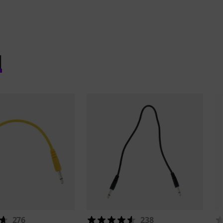
l
276
238