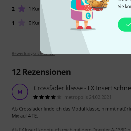
FEATUR
Sie kö
2
1 Kunde
SOUND
1
0 Kunden
VERARB
Bewertungsrichtlinien
12
Rezensionen
Crossfader klasse - FX Insert schne
M
metropolis 24.02.2021
Als Crossfader finde ich das Modul klasse, nimmt natürli
Mix auf 4 TE.
Als FX Insert konnte ich mich mit dem Doepfer A-138D n