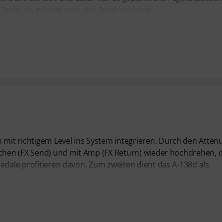
e Zerre, da müsste man den Send viel feiner
it richtigem Level ins System integrieren. Durch den Atten
ächen (FX Send) und mit Amp (FX Return) wieder hochdrehen, 
edale profitieren davon. Zum zweiten dient das A-138d als