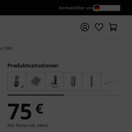
Kontakt
Über uns
DE / €
e mit Suchwort {searchTerm} starten
A-138D
Produktvariationen
75
€
Alle Preise inkl. MwSt.