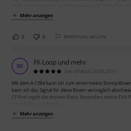
doch recht schwierig, es geht immer recht schnell in di
Mehr anzeigen
0
0
BEWERTUNG MELDEN
FX-Loop und mehr
SO
Son of MooG 03.06.2017
Mit dem A-138d kann ich zum einen meine Stomp-Boxen m
kann ich das Signal für diese Boxen verträglich abschw
CF-Poti regelt die dry/wet-Ratio. Besonders meine EHX-P
Crossfader zum Mischen
Mehr anzeigen