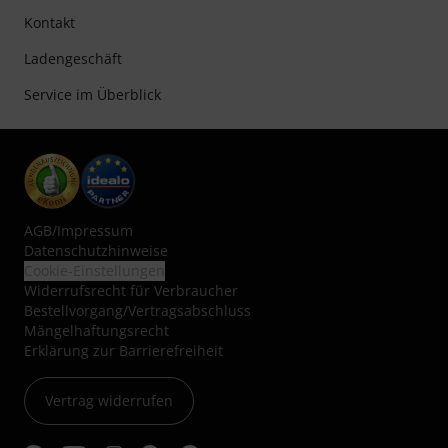
Kontakt
Ladengeschäft
Service im Überblick
AGB
/
Impressum
Datenschutzhinweise
Cookie-Einstellungen
Widerrufsrecht für Verbraucher
Bestellvorgang/Vertragsabschluss
Mängelhaftungsrecht
Erklärung zur Barrierefreiheit
Vertrag widerrufen