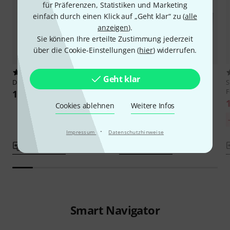
für Präferenzen, Statistiken und Marketing
einfach durch einen Klick auf „Geht klar“ zu (
alle
anzeigen
).
Sie können Ihre erteilte Zustimmung jederzeit
über die Cookie-Einstellungen (
hier
) widerrufen.
8
28
Geht klar
Diezel
FS7-HA Hagen Footswitch
Diezel
FS7-HE Footswitch
S
F
189 €
189 €
Cookies ablehnen
Weitere Infos
·
Impressum
Datenschutzhinweise
Vergleichen
Vergleichen
Smart Navigator