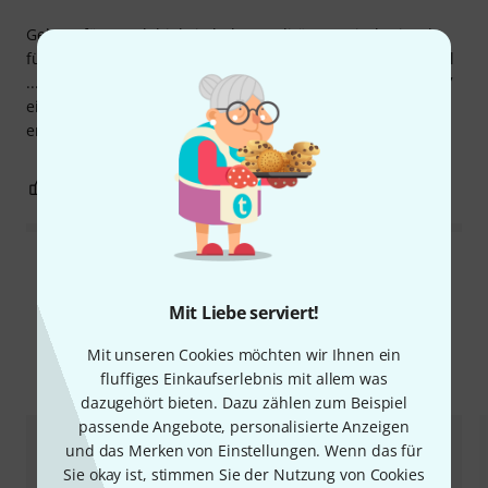
Gebaut für Langlebigkeit, hohe Qualität ... typisch Diesel ...
für Live-Auftritte ist der Columbus ganz klar die beste Wahl
... für alle, die eher entspannt spielen möchten, ist der FS 7
ein sehr gutes Instrument, zugegeben etwas teuer, aber ...
er ist es wert.
0
0
BEWERTUNG MELDEN
Alle Bewertungen lesen
Mit Liebe serviert!
Mit unseren Cookies möchten wir Ihnen ein
Alternativen vergleichen
fluffiges Einkaufserlebnis mit allem was
dazugehört bieten. Dazu zählen zum Beispiel
passende Angebote, personalisierte Anzeigen
und das Merken von Einstellungen. Wenn das für
Sie okay ist, stimmen Sie der Nutzung von Cookies