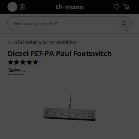
Suche 
Fußschalter Gitarrenverstärker
Diezel FS7-PA Paul Footswitch
5.0 von 5 Sternen aus 1 Kundenbewertungen
(
1
)