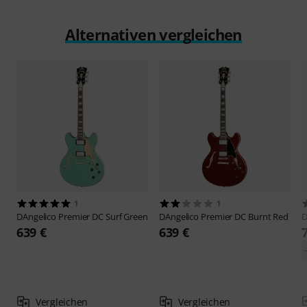
Alternativen vergleichen
1
1
DAngelico
Premier DC Surf Green
DAngelico
Premier DC Burnt Red
D
639 €
639 €
Vergleichen
Vergleichen