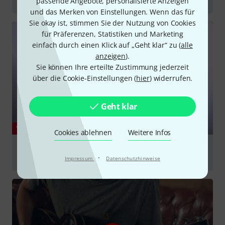
Gitarrensetups
passende Angebote, personalisierte Anzeigen
und das Merken von Einstellungen. Wenn das für
Sie okay ist, stimmen Sie der Nutzung von Cookies
für Präferenzen, Statistiken und Marketing
einfach durch einen Klick auf „Geht klar“ zu (
alle
anzeigen
).
Sie können Ihre erteilte Zustimmung jederzeit
über die Cookie-Einstellungen (
hier
) widerrufen.
Geht klar
YOUTUBE
Cookies ablehnen
Weitere Infos
Premier SS Sound Preview with Abigail Zachko |
D'Angelico Guitars
·
Impressum
Datenschutzhinweise
abspielen