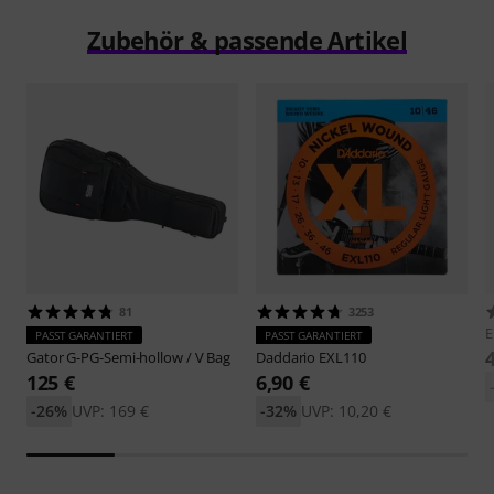
Zubehör & passende Artikel
81
3253
E
PASST GARANTIERT
PASST GARANTIERT
Gator
G-PG-Semi-hollow / V Bag
Daddario
EXL110
125 €
6,90 €
-26%
UVP: 169 €
-32%
UVP: 10,20 €