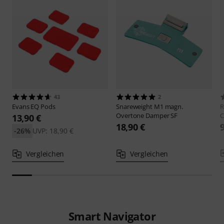
43
2
Evans
EQ Pods
Snareweight
M1 magn.
Overtone Damper SF
C
13,90 €
18,90 €
-26%
UVP: 18,90 €
Vergleichen
Vergleichen
Smart Navigator