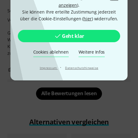
anzeigen
).
Soundverhalten
Sie können Ihre erteilte Zustimmung jederzeit
über die Cookie-Einstellungen (
hier
) widerrufen.
Verarbeitung
Gute Idee, Sound interessant, aber das
Geht klar
Wiederverwenden habe ich mir einfacher vorgestellt...
Kleiner klebestreifen umd den Dämpfer auf das Fell
Cookies ablehnen
Weitere Infos
zukleben, mal sehen wie of sich das wiederholen lässt...
·
Impressum
Datenschutzhinweise
0
1
BEWERTUNG MELDEN
Alle Bewertungen lesen
Alternativen vergleichen