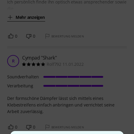
Ich persönlich finde ihn optisch etwas ansprechender sowie
die
Mehr anzeigen
0
0
BEWERTUNG MELDEN
Cympad "Shark"
R
Rolf792 11.01.2022
Soundverhalten
Verarbeitung
Der formschöne Dämpfer lässt sich mittels eines
Klebestreifens einfach anbringen und verrichtet seine
Arbeit zuverlässig.
0
0
BEWERTUNG MELDEN