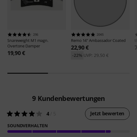
296
2045
Snareweight
M1 magn.
Remo
14" Ambassador Coated
t
Overtone Damper
22,90 €
19,90 €
-22%
UVP: 29,50 €
9
Kundenbewertungen
Jetzt bewerten
4
/ 5
SOUNDVERHALTEN