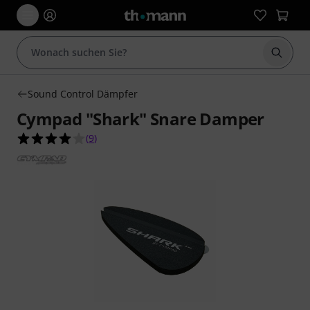
Suche 
Sound Control Dämpfer
Cympad "Shark" Snare Damper
4.0 von 5 Sternen aus 9 Kundenbewertungen
(
9
)