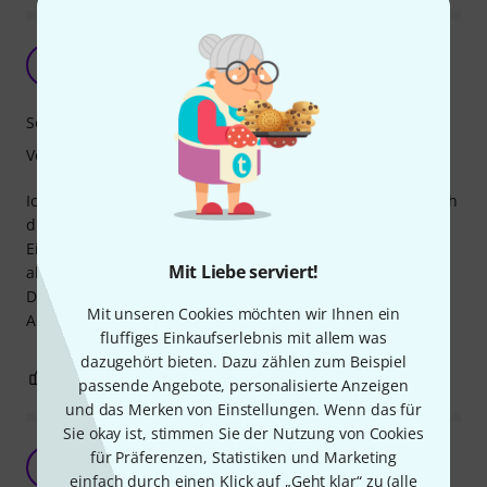
Tut, was er soll
DR
D' Rick 21.12.2020
Soundverhalten
Verarbeitung
Ich habe nach einem Control-Dämpfer gesucht, mit dem ich
die Obertöne meiner Snare kontrollieren kann.
Eigentlich wollte ich nichts auf mein Fell kleben, aber die
Mit Liebe serviert!
alternative Lösung, war mir einfach viel zu überteuert.
Der Dämpfer lässt sich leicht anbringen und macht seine
Mit unseren Cookies möchten wir Ihnen ein
Arbeit gewissenhaft.
fluffiges Einkaufserlebnis mit allem was
dazugehört bieten. Dazu zählen zum Beispiel
0
0
BEWERTUNG MELDEN
passende Angebote, personalisierte Anzeigen
und das Merken von Einstellungen. Wenn das für
Sie okay ist, stimmen Sie der Nutzung von Cookies
Ok
für Präferenzen, Statistiken und Marketing
L
LeftHand 02.01.2020
einfach durch einen Klick auf „Geht klar“ zu (
alle