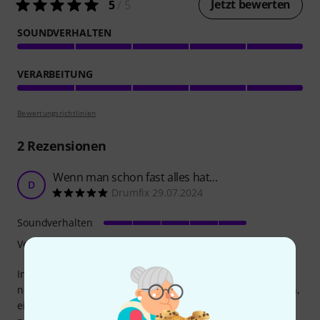
Jetzt bewerten
5
/ 5
SOUNDVERHALTEN
VERARBEITUNG
Bewertungsrichtlinien
2
Rezensionen
Wenn man schon fast alles hat...
D
Drumfix 29.07.2024
Soundverhalten
Verarbeitung
In meinem umfangreichen Percussionsetup gibt es immer
noch einen Platz für etwas Neues. Denn das Meinl Cushion,
ein kleines Kissen, das die Cowbell dämpft, war für mich