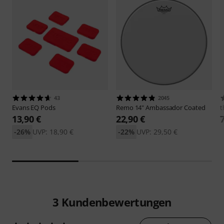
43
2045
Evans
EQ Pods
Remo
14" Ambassador Coated
t
13,90 €
22,90 €
-26%
UVP: 18,90 €
-22%
UVP: 29,50 €
3
Kundenbewertungen