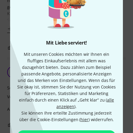
neu und zugleich großartig. Der Sound von Cowbells ist
gerade im Studio oft zu laut und zu offen. mit diesem
Kissen kann man die Cowbell perfekt abdämpfen, um den
Sound jeweils zu perfektionieren. Und
Mehr anzeigen
Mit Liebe serviert!
0
0
BEWERTUNG MELDEN
Mit unseren Cookies möchten wir Ihnen ein
fluffiges Einkaufserlebnis mit allem was
dazugehört bieten. Dazu zählen zum Beispiel
Ich war skeptisch…
T
passende Angebote, personalisierte Anzeigen
Thomas7188 07.10.2024
und das Merken von Einstellungen. Wenn das für
Sie okay ist, stimmen Sie der Nutzung von Cookies
Soundverhalten
für Präferenzen, Statistiken und Marketing
Verarbeitung
einfach durch einen Klick auf „Geht klar“ zu (
alle
anzeigen
).
Aber dieses kleine Kissen funktioniert prima.
Sie können Ihre erteilte Zustimmung jederzeit
über die Cookie-Einstellungen (
hier
) widerrufen.
0
0
BEWERTUNG MELDEN