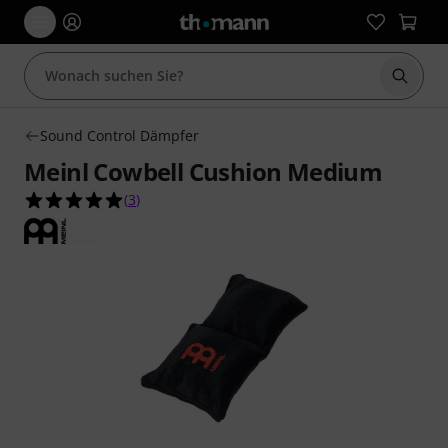
Suche 
Sound Control Dämpfer
Meinl Cowbell Cushion Medium
5.0 von 5 Sternen aus 3 Kundenbewertungen
(
3
)