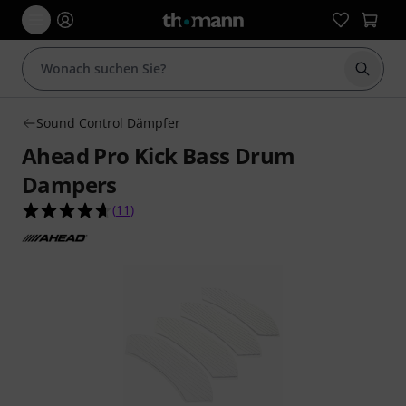
Suche 
Sound Control Dämpfer
Ahead Pro Kick Bass Drum
Dampers
4.6 von 5 Sternen aus 11 Kundenbewertungen
(
11
)