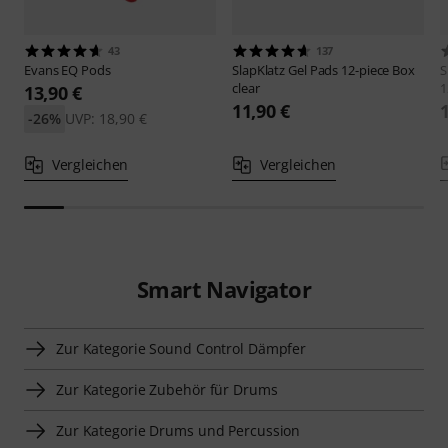
43
137
Evans
EQ Pods
SlapKlatz
Gel Pads 12-piece Box
S
clear
1
13,90 €
11,90 €
-26%
UVP: 18,90 €
Vergleichen
Vergleichen
Smart Navigator
Zur Kategorie Sound Control Dämpfer
Zur Kategorie Zubehör für Drums
Zur Kategorie Drums und Percussion