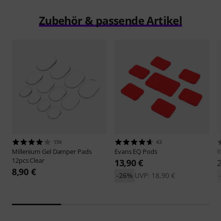
Zubehör & passende Artikel
154
43
Millenium
Gel Damper Pads
Evans
EQ Pods
12pcs Clear
13,90 €
8,90 €
-26%
UVP: 18,90 €