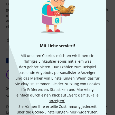
Dämpfer für Toms und Becken kennen und schätzen
gelernt. Die Ahead Kick Bass-Dämpfer sind genauso einfach
in der Handhabung. Ich kann "Sounds" ausprobieren und
ändern ohne Spuren auf den Fellen zu hinterlassen. Einfach
elegant.
0
0
BEWERTUNG MELDEN
Mit Liebe serviert!
Mit unseren Cookies möchten wir Ihnen ein
Original zeigen
fluffiges Einkaufserlebnis mit allem was
dazugehört bieten. Dazu zählen zum Beispiel
GUT !
passende Angebote, personalisierte Anzeigen
A
Alo.ok 26.07.2024
und das Merken von Einstellungen. Wenn das für
Sie okay ist, stimmen Sie der Nutzung von Cookies
Soundverhalten
für Präferenzen, Statistiken und Marketing
einfach durch einen Klick auf „Geht klar“ zu (
alle
Verarbeitung
anzeigen
).
Sie können Ihre erteilte Zustimmung jederzeit
Das Mondgel für Bassdrum-Haut! Dies ist eine interessante
über die Cookie-Einstellungen (
hier
) widerrufen.
Lösung, wenn Sie dem Fell mehr Masse verleihen möchten,