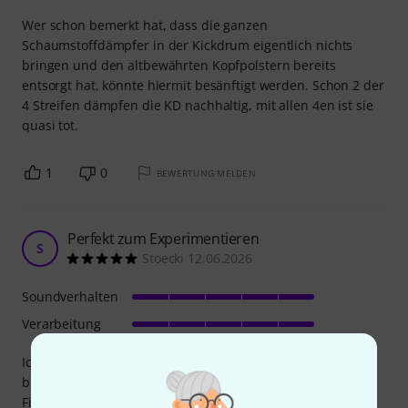
Wer schon bemerkt hat, dass die ganzen
Schaumstoffdämpfer in der Kickdrum eigentlich nichts
bringen und den altbewährten Kopfpolstern bereits
entsorgt hat, könnte hiermit besänftigt werden. Schon 2 der
4 Streifen dämpfen die KD nachhaltig, mit allen 4en ist sie
quasi tot.
1
0
BEWERTUNG MELDEN
Perfekt zum Experimentieren
S
Stoecki 12.06.2026
Soundverhalten
Verarbeitung
Ich versuche mich noch nicht so lang am Schlagzeug und
bin bezüglich des bevorzugten Klangs noch in der
Findungsphase. Daher habe ich bereits die Moongel-