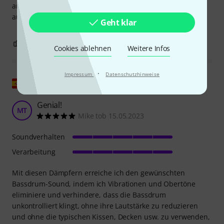
anstatt ein Polster in die Bassdrum einzubauen. Du kannst
auch beides machen...
Geht klar
0
0
BEWERTUNG MELDEN
Cookies ablehnen
Weitere Infos
·
Impressum
Datenschutzhinweise
Original zeigen
Genial!
MT
Mike tob 15.05.2023
Soundverhalten
Verarbeitung
Mit diesen Dämpfern erreiche ich den gewünschten
Bassdrum-Sound, indem ich Vibrationen und Obertöne
eliminiere und verhindere, dass die Bassdrum
unkontrolliert klingt, ohne ihre Lautstärke zu reduzieren
und ohne die typischen Kissen, Decken usw. zu verwenden,