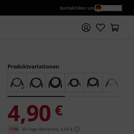
Kontakt
Über uns
DE / €
e mit Suchwort {searchTerm} starten
Produktvariationen
4,90
€
-11%
30-Tage-Bestpreis: 5,50 €