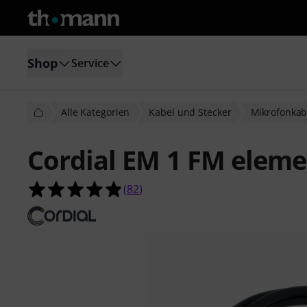
Shop
Service
Alle Kategorien
Kabel und Stecker
Mikrofonkab
Cordial EM 1 FM eleme
4.8 von 5 Sternen aus 82 Kundenb
(
82
)