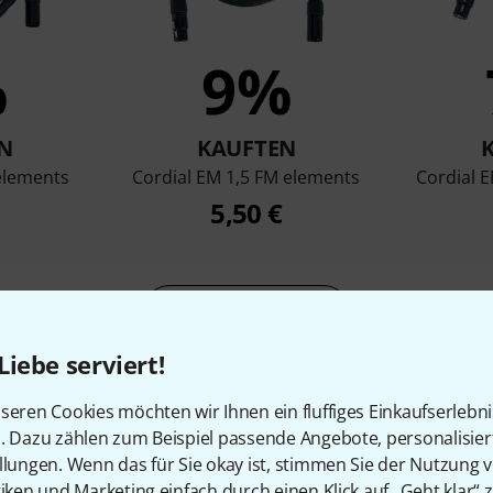
%
9%
N
KAUFTEN
elements
Cordial EM 1,5 FM elements
Cordial 
5,50 €
Vergleichen
Liebe serviert!
seren Cookies möchten wir Ihnen ein fluffiges Einkaufserlebn
n. Dazu zählen zum Beispiel passende Angebote, personalisie
llungen. Wenn das für Sie okay ist, stimmen Sie der Nutzung 
tiken und Marketing einfach durch einen Klick auf „Geht klar“ z