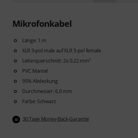
Mikrofonkabel
Länge: 1 m
XLR 3-pol male auf XLR 3-pol female
Leiterquerschnitt: 2x 0.22 mm²
PVC Mantel
95% Abdeckung
Durchmesser: 6,0 mm
Farbe: Schwarz
30 Tage Money-Back-Garantie
30