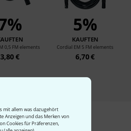
7%
5%
KAUFTEN
KAUFTEN
EM 0,5 FM elements
Cordial EM 5 FM elements
3,80 €
6,70 €
is mit allem was dazugehört
rte Anzeigen und das Merken von
von Cookies für Präferenzen,
u (
alle anzeigen
).