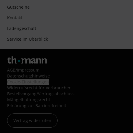
Gutscheine
Kontakt
Ladengeschäft
Service im Überblick
AGB
/
Impressum
Datenschutzhinweise
Cookie-Einstellungen
Widerrufsrecht für Verbraucher
Bestellvorgang/Vertragsabschluss
Mängelhaftungsrecht
Erklärung zur Barrierefreiheit
Vertrag widerrufen