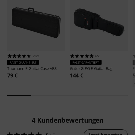
2921
656
PASST GARANTIERT
PASST GARANTIERT
Thomann
E-Guitar Case ABS
Gator
G-PG E-Guitar Bag
F
79 €
144 €
4
Kundenbewertungen