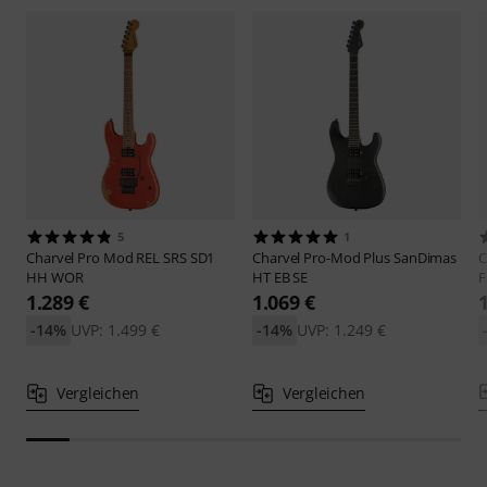
5
1
Charvel
Pro Mod REL SRS SD1
Charvel
Pro-Mod Plus SanDimas
C
HH WOR
HT EB SE
F
1.289 €
1.069 €
-14%
UVP: 1.499 €
-14%
UVP: 1.249 €
Vergleichen
Vergleichen