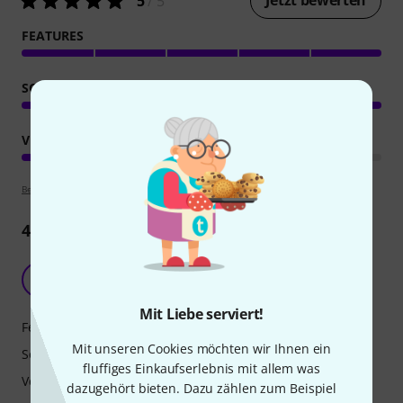
Jetzt bewerten
5
/ 5
FEATURES
SOUND
VERARBEITUNG
Bewertungsrichtlinien
4
Rezensionen
Absolut super Metal Brett
C
Chaosproduktion 14.12.2024
Mit Liebe serviert!
Features
Mit unseren Cookies möchten wir Ihnen ein
Sound
fluffiges Einkaufserlebnis mit allem was
Verarbeitung
dazugehört bieten. Dazu zählen zum Beispiel