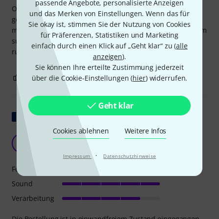
passende Angebote, personalisierte Anzeigen
Optisch eine wirklich schöne Gitarre in einem guten
und das Merken von Einstellungen. Wenn das für
gemachten relic Look. An der Qualität gibt es nichts zu
Sie okay ist, stimmen Sie der Nutzung von Cookies
meckern. Die Bespielbarkeit ist erste Sahne. Die Gitarre kam
für Präferenzen, Statistiken und Marketing
super eingestellt. Auch der Sound macht richtig Spaß. Also
einfach durch einen Klick auf „Geht klar“ zu (
alle
rund um ein super Metal Brett, daher fünf Sterne!
anzeigen
).
Sie können Ihre erteilte Zustimmung jederzeit
5
1
über die Cookie-Einstellungen (
hier
) widerrufen.
BEWERTUNG MELDEN
Geht klar
Original zeigen
Cookies ablehnen
Weitere Infos
Charvel Pro Mod REL SRS SD1 HH WWH
S
SoftChris 23.11.2024
·
Impressum
Datenschutzhinweise
Features
Sound
Verarbeitung
Die Bestellung ist in einwandfreiem Zustand eingegangen,