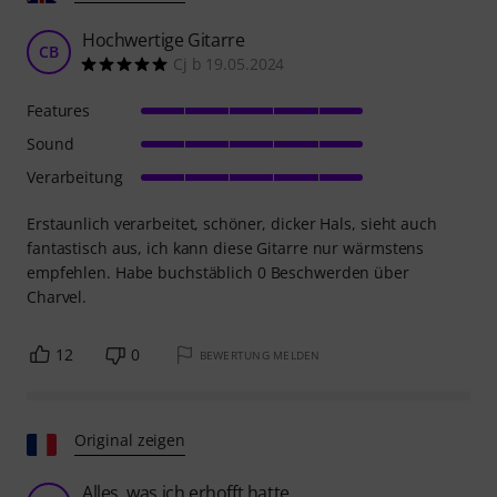
Hochwertige Gitarre
CB
Cj b 19.05.2024
Features
Sound
Verarbeitung
Erstaunlich verarbeitet, schöner, dicker Hals, sieht auch
fantastisch aus, ich kann diese Gitarre nur wärmstens
empfehlen. Habe buchstäblich 0 Beschwerden über
Charvel.
12
0
BEWERTUNG MELDEN
Original zeigen
Alles, was ich erhofft hatte