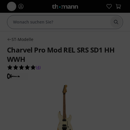
Suche 
ST-Modelle
Charvel Pro Mod REL SRS SD1 HH
WWH
5.0 von 5 Sternen aus 4 Kundenbewertungen
(
4
)