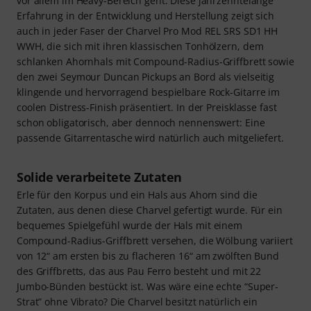
vor allem im Heavy-Bereich geht. Diese jahrzehntelange
Erfahrung in der Entwicklung und Herstellung zeigt sich
auch in jeder Faser der Charvel Pro Mod REL SRS SD1 HH
WWH, die sich mit ihren klassischen Tonhölzern, dem
schlanken Ahornhals mit Compound-Radius-Griffbrett sowie
den zwei Seymour Duncan Pickups an Bord als vielseitig
klingende und hervorragend bespielbare Rock-Gitarre im
coolen Distress-Finish präsentiert. In der Preisklasse fast
schon obligatorisch, aber dennoch nennenswert: Eine
passende Gitarrentasche wird natürlich auch mitgeliefert.
Solide verarbeitete Zutaten
Erle für den Korpus und ein Hals aus Ahorn sind die
Zutaten, aus denen diese Charvel gefertigt wurde. Für ein
bequemes Spielgefühl wurde der Hals mit einem
Compound-Radius-Griffbrett versehen, die Wölbung variiert
von 12“ am ersten bis zu flacheren 16“ am zwölften Bund
des Griffbretts, das aus Pau Ferro besteht und mit 22
Jumbo-Bünden bestückt ist. Was wäre eine echte “Super-
Strat” ohne Vibrato? Die Charvel besitzt natürlich ein