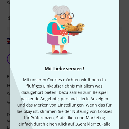
Schemata mit neuen Farben experimentieren möchte.
5
0
BEWERTUNG MELDEN
Original zeigen
Sehr schöner Konsolenvorverstärker
IW
I want Keith Richards to live forever. 22.07.2026
Mit Liebe serviert!
Bedienung
Mit unseren Cookies möchten wir Ihnen ein
Features
fluffiges Einkaufserlebnis mit allem was
dazugehört bieten. Dazu zählen zum Beispiel
Sound
passende Angebote, personalisierte Anzeigen
Verarbeitung
und das Merken von Einstellungen. Wenn das für
Sie okay ist, stimmen Sie der Nutzung von Cookies
Das ist ein wirklich sehr gut klingender Konsolen-
für Präferenzen, Statistiken und Marketing
Vorverstärker. Der Gain-Bereich reicht von einem klaren
einfach durch einen Klick auf „Geht klar“ zu (
alle
Boost bis hin zu einem verzerrten Konsolensound (wie bei