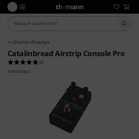
Suche 
Gitarren-Preamps
Catalinbread Airstrip Console Pre
5.0 von 5 Sternen aus 4 Kundenbewertungen
(
4
)