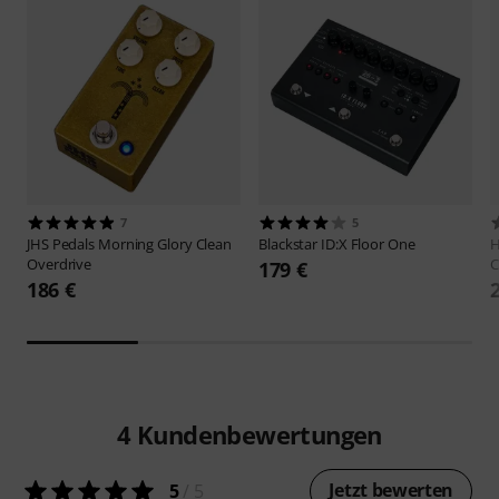
7
5
JHS Pedals
Morning Glory Clean
Blackstar
ID:X Floor One
H
Overdrive
C
179 €
186 €
4
Kundenbewertungen
Jetzt bewerten
5
/ 5