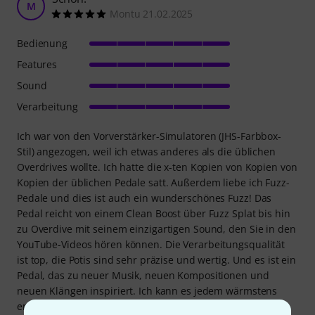
M
Montu 21.02.2025
Bedienung
Features
Sound
Verarbeitung
Ich war von den Vorverstärker-Simulatoren (JHS-Farbbox-
Stil) angezogen, weil ich etwas anderes als die üblichen
Overdrives wollte. Ich hatte die x-ten Kopien von Kopien von
Kopien der üblichen Pedale satt. Außerdem liebe ich Fuzz-
Pedale und dies ist auch ein wunderschönes Fuzz! Das
Pedal reicht von einem Clean Boost über Fuzz Splat bis hin
zu Overdive mit seinem einzigartigen Sound, den Sie in den
YouTube-Videos hören können. Die Verarbeitungsqualität
ist top, die Potis sind sehr präzise und wertig. Und es ist ein
Pedal, das zu neuer Musik, neuen Kompositionen und
neuen Klängen inspiriert. Ich kann es jedem wärmstens
empfehlen, der gerne abseits der üblichen Overdrive-