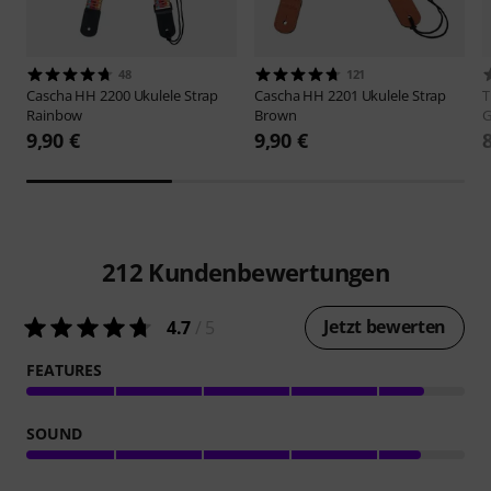
48
121
Cascha
HH 2200 Ukulele Strap
Cascha
HH 2201 Ukulele Strap
Rainbow
Brown
G
9,90 €
9,90 €
212
Kundenbewertungen
Jetzt bewerten
4.7
/ 5
FEATURES
SOUND