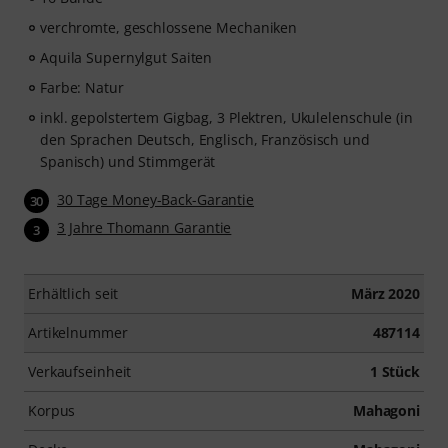
Pop, Rock und Blues bis Metal und mehr. Mit
persönlichem Support per Chat, Noten zum
verchromte, geschlossene Mechaniken
Ausdrucken sowie intelligentem Videoplayer mit
Aquila Supernylgut Saiten
Übungsfunktion, Zeitlupe und weitere Features.
Farbe: Natur
inkl. gepolstertem Gigbag, 3 Plektren, Ukulelenschule (in
den Sprachen Deutsch, Englisch, Französisch und
Spanisch) und Stimmgerät
30 Tage Money-Back-Garantie
30
3 Jahre Thomann Garantie
3
Erhältlich seit
März 2020
Artikelnummer
487114
Verkaufseinheit
1 Stück
Korpus
Mahagoni