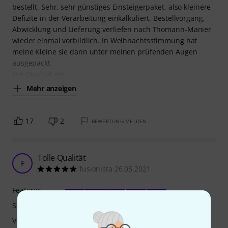
bestellt. Sehr, sehr günstiges Einsteigerpaket, also kleinere
Defizite in der Verarbeitung einkalkuliert. Bestellvorgang,
Abwicklung und Lieferung verliefen nach Thomann-Manier
wieder einmal vorbildlich. In Weihnachtsstimmung hat
meine Kleine sie dann unter meinen prüfenden Augen
ausgepackt.
Die Qualität der
Mehr anzeigen
17
2
BEWERTUNG MELDEN
Tolle Qualität
F
fusionista 26.05.2021
Features
Sound
Verarbeitung