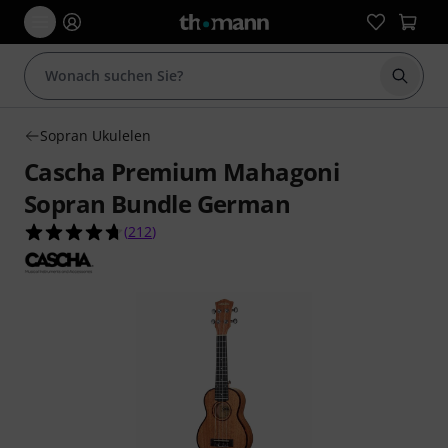
Suche 
Sopran Ukulelen
Cascha Premium Mahagoni
Sopran Bundle German
4.7 von 5 Sternen aus 212 Kundenbewertungen
(
212
)