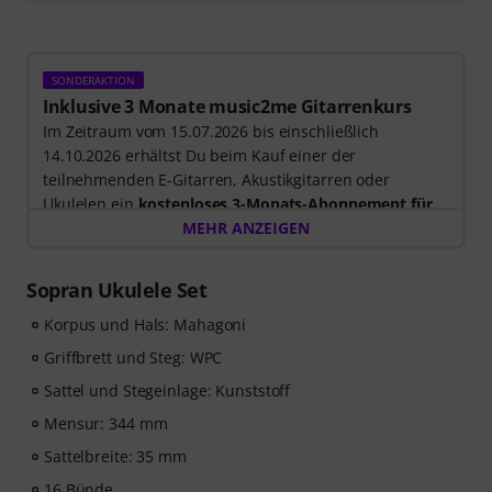
SONDERAKTION
Inklusive 3 Monate music2me Gitarrenkurs
Im Zeitraum vom 15.07.2026 bis einschließlich
14.10.2026 erhältst Du beim Kauf einer der
teilnehmenden E-Gitarren, Akustikgitarren oder
Ukulelen ein
kostenloses 3-Monats-Abonnement für
einen Onlinekurs von music2me im Wert von EUR
MEHR ANZEIGEN
57,00
. Nach dem Versand deiner Bestellung bekommst
du den Freischaltcode automatisch per E-Mail
Sopran Ukulele Set
zugesendet. Das music2me Abo endet nach Ablauf
automatisch.
Korpus und Hals: Mahagoni
Music2Me, dein Online-Lernportal für Musik mit einem
Griffbrett und Steg: WPC
pädagogischen Konzept von studierten Musiklehrern.
Sattel und Stegeinlage: Kunststoff
Ausgezeichnet mit dem deutschen Bildungs-Award
2025/2026 in der Kategorie “E-Learning
Mensur: 344 mm
Instrumentalunterricht”! Mit über 400 Gitarren
Sattelbreite: 35 mm
Videolektionen für Anfänger und Fortgeschrittene – von
16 Bünde