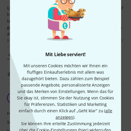
Ukulele ausprobieren geistert mir schon seit Jahren im Kopf
herum, eigentlich komme ich vom Blech, hab mal 15 Jahre
lang in div. Chören und Bands gesungen, hab also gut
geschulte Ohren. Ich wollte zum Einstieg kein reines Plastik
aber auch nicht so viel ausgeben... deshalb das Bundle.
Ich muss sagen der gute Klang und die Verarbeitung haben
mich wirklich sehr
Mit Liebe serviert!
Mehr anzeigen
Mit unseren Cookies möchten wir Ihnen ein
fluffiges Einkaufserlebnis mit allem was
4
0
BEWERTUNG MELDEN
dazugehört bieten. Dazu zählen zum Beispiel
passende Angebote, personalisierte Anzeigen
und das Merken von Einstellungen. Wenn das für
Was braucht man als Anfänger
M
Sie okay ist, stimmen Sie der Nutzung von Cookies
MaBal 01.06.2022
für Präferenzen, Statistiken und Marketing
einfach durch einen Klick auf „Geht klar“ zu (
alle
Features
anzeigen
).
Sound
Sie können Ihre erteilte Zustimmung jederzeit
über die Cookie-Einstellungen (
hier
) widerrufen.
Verarbeitung