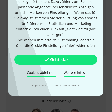
dazugehört bieten. Dazu zählen zum Beispiel
passende Angebote, personalisierte Anzeigen
und das Merken von Einstellungen. Wenn das für
Sie okay ist, stimmen Sie der Nutzung von Cookies
für Präferenzen, Statistiken und Marketing
einfach durch einen Klick auf „Geht klar“ zu (
alle
anzeigen
).
Sie können Ihre erteilte Zustimmung jederzeit
über die Cookie-Einstellungen (
hier
) widerrufen.
Testbericht
OBNE Beam Splitter
Geht klar
Mehr anzeigen
Cookies ablehnen
Weitere Infos
·
Impressum
Datenschutzhinweise
So erreichen Sie uns
Kundenservice