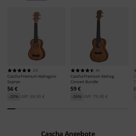
212
85
Cascha
Premium Mahagoni
Cascha
Premium Mahog.
C
Sopran
Concert Bundle
T
56 €
59 €
-20%
UVP: 69,90 €
-26%
UVP: 79,90 €
Cascha Angebote