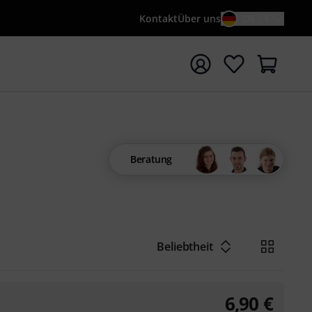
Kontakt
Über uns
DE / €
e mit Suchwort {searchTerm} starten
Beratung
Beliebtheit
6,90
€