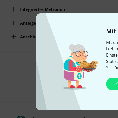
Integriertes Metronom
Anzeige
Mit 
Anschluss für Netzteil
Mit un
biete
Einste
Statis
Sie kö