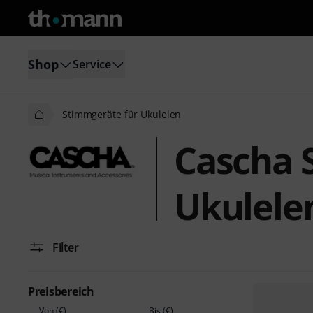
Shop
Service
Stimmgeräte für Ukulelen
Cascha 
Ukulele
Filter
Preisbereich
Von (€)
Bis (€)