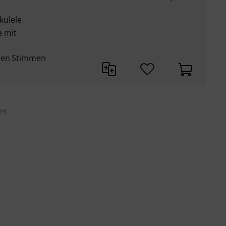
kulele
 mit
llen Stimmen
9 €