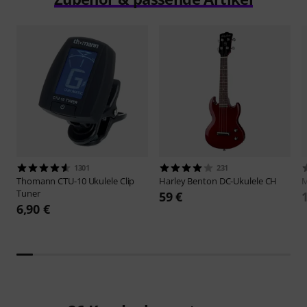
1301
231
Thomann
CTU-10 Ukulele Clip
Harley Benton
DC-Ukulele CH
M
Tuner
59 €
6,90 €