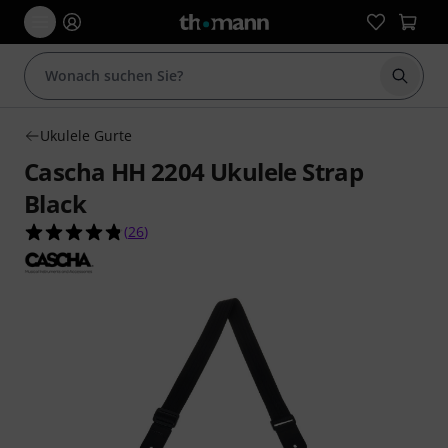
Suche 
Ukulele Gurte
Cascha HH 2204 Ukulele Strap
Black
4.8 von 5 Sternen aus 26 Kundenbewertungen
(
26
)