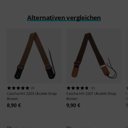
Alternativen vergleichen
20
121
Cascha
HH 2203 Ukulele Strap
Cascha
HH 2201 Ukulele Strap
C
Brown
Brown
R
8,90 €
9,90 €