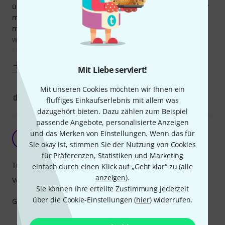
üblichen Textilien (sprich: T-Shirt et al.) so sehr, dass es für
mich unmöglich ist, auch nur einen Lagenwechsel zu
machen, da die Ukulele sofort mit dem Gurt verrutscht,
wenn man sie auch nur Sekundenbruchteile loslässt. Es ist
keinerlei rutschbremsendes
Mehr anzeigen
Mit Liebe serviert!
Mit unseren Cookies möchten wir Ihnen ein
0
1
BEWERTUNG MELDEN
fluffiges Einkaufserlebnis mit allem was
dazugehört bieten. Dazu zählen zum Beispiel
passende Angebote, personalisierte Anzeigen
Tut was es soll
und das Merken von Einstellungen. Wenn das für
IN
Ich, nicht du 04.10.2023
Sie okay ist, stimmen Sie der Nutzung von Cookies
für Präferenzen, Statistiken und Marketing
Tragekomfort
einfach durch einen Klick auf „Geht klar“ zu (
alle
anzeigen
).
Verarbeitung
Sie können Ihre erteilte Zustimmung jederzeit
über die Cookie-Einstellungen (
hier
) widerrufen.
Gut verarbeitet, guter Preis und einfach zufriedenstellend.