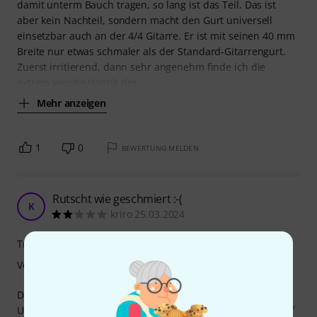
damit unterm Bauch tragen, so lang ist das Teil. Das ist
aber kein Nachteil, sondern macht den Gurt universell
einsetzbar auch an der 4/4 Gitarre. Er ist mit seinen 40 mm
Breite nur etwas schmaler als der Standard-Gitarrengurt.
Zuerst irritierend, dann sehr angenehm finde ich die
extrem weiche Haptik des
Mehr anzeigen
1
0
BEWERTUNG MELDEN
Rutscht wie geschmiert :-(
K
kriro 25.03.2024
Tragekomfort
Verarbeitung
Dieser Gurt ist leider für meinen Anwendungszweck (Bass-
Ukulele) komplett ungeeignet: Das Gurtmaterial rutscht auf