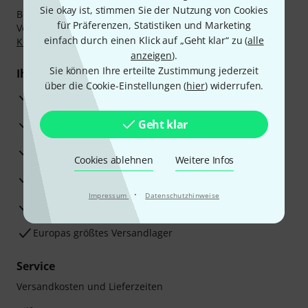
Sie okay ist, stimmen Sie der Nutzung von Cookies
Bezahlen Sie vertraulich und sicher per Nachnahme,
für Präferenzen, Statistiken und Marketing
Vorkasse, PayPal, Amazon Pay,
Klarna Sofort bezahlen
,
einfach durch einen Klick auf „Geht klar“ zu (
alle
Klarna Ratenzahlung
oder Kreditkarte.
anzeigen
).
Sie können Ihre erteilte Zustimmung jederzeit
Ihre Vorteile
über die Cookie-Einstellungen (
hier
) widerrufen.
3 Jahre Thomann Garantie
30 Tage Money-Back-Garantie
Geht klar
Reparaturservice
Cookies ablehnen
Weitere Infos
Beratung durch Fachexperten
·
Impressum
Datenschutzhinweise
Zufriedenheitsgarantie
Europas größtes Versandlager
Service
Versandkosten und Lieferzeiten