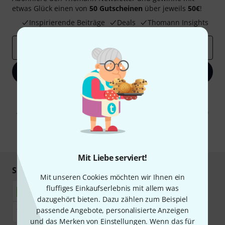
etwas Glück einen von
50 Gutscheinen
über jeweils
50€
!
Inspirierende Beiträge
Deals
Thomann Insights
E-Mail-Adresse
*
Jetzt anmelden
Mit Klick auf „Jetzt anmelden“ stimmen Sie dem Erhalt von E-Mail-
Werbung und einer Messung des E-Mail-Nutzungsverhaltens zu. Die
Abmeldung ist jederzeit möglich. Weitere Informationen finden Sie in
unseren
Datenschutzhinweisen
.
* Pflichtfeld
Mit Liebe serviert!
Sicher einkaufen & bezahlen
Mit unseren Cookies möchten wir Ihnen ein
fluffiges Einkaufserlebnis mit allem was
dazugehört bieten. Dazu zählen zum Beispiel
passende Angebote, personalisierte Anzeigen
und das Merken von Einstellungen. Wenn das für