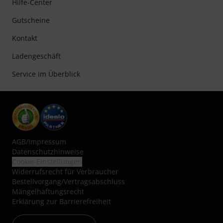
Hilfe-Center
Gutscheine
Kontakt
Ladengeschäft
Service im Überblick
AGB
/
Impressum
Datenschutzhinweise
Cookie-Einstellungen
Widerrufsrecht für Verbraucher
Bestellvorgang/Vertragsabschluss
Mängelhaftungsrecht
Erklärung zur Barrierefreiheit