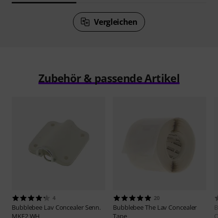
Vergleichen
Zubehör & passende Artikel
4
20
Bubblebee
Lav Concealer Senn.
Bubblebee
The Lav Concealer
B
MKE2 WH
Tape
O