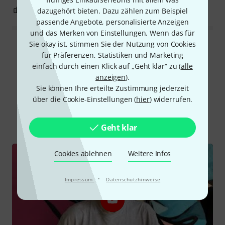
0
0
BEWERTUNG MELDEN
dazugehört bieten. Dazu zählen zum Beispiel
passende Angebote, personalisierte Anzeigen
und das Merken von Einstellungen. Wenn das für
Sie okay ist, stimmen Sie der Nutzung von Cookies
Alle Bewertungen lesen
für Präferenzen, Statistiken und Marketing
einfach durch einen Klick auf „Geht klar“ zu (
alle
anzeigen
).
Sie können Ihre erteilte Zustimmung jederzeit
Schon gewusst?
über die Cookie-Einstellungen (
hier
) widerrufen.
Alle
Videos
Ratgeber
Geht klar
Cookies ablehnen
Weitere Infos
·
Impressum
Datenschutzhinweise