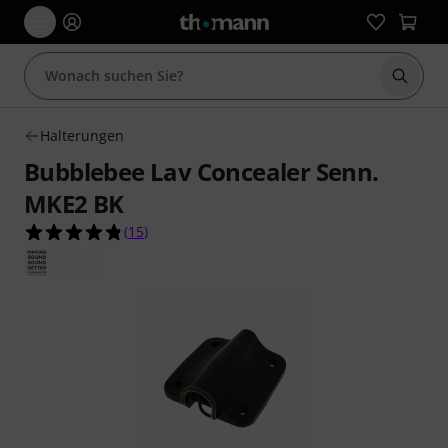
Suche 
Halterungen
Bubblebee Lav Concealer Senn.
MKE2 BK
4.8 von 5 Sternen aus 15 Kundenbewertungen
(
15
)