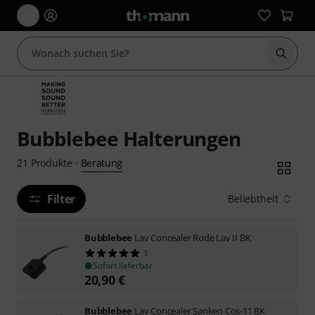
Suche 
Bubblebee Halterungen
Beratung
21
Produkte
·
Filter
Beliebtheit
Bubblebee
Lav Concealer Rode Lav II BK
3
Sofort lieferbar
20,90
€
Bubblebee
Lav Concealer Sanken Cos-11 BK