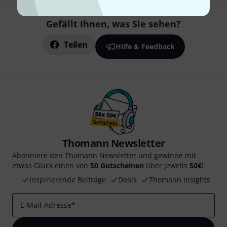
Gefällt Ihnen, was Sie sehen?
Teilen
Hilfe & Feedback
Thomann Newsletter
Abonniere den Thomann Newsletter und gewinne mit
etwas Glück einen von
50 Gutscheinen
über jeweils
50€
!
Inspirierende Beiträge
Deals
Thomann Insights
E-Mail-Adresse
*