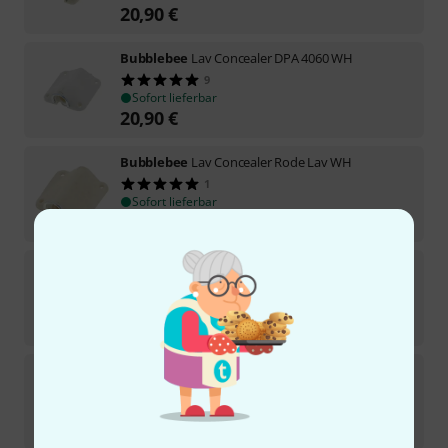
20,90
€
Bubblebee
Lav Concealer DPA 4060 WH
9
Sofort lieferbar
20,90
€
Bubblebee
Lav Concealer Rode Lav WH
1
Sofort lieferbar
19,90
€
Bubblebee
Lav Concealer Sennheiser ME2WH
1
Sofort lieferbar
20,90
€
Bubblebee
Lav Concealer DPA 4071 BK
1
Sofort lieferbar
20,90
€