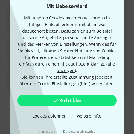
Mit Liebe serviert!
Bubblebee
Lav Concealer Countryman B3 BK
2
Mit unseren Cookies möchten wir Ihnen ein
Sofort lieferbar
fluffiges Einkaufserlebnis mit allem was
20,90
€
dazugehört bieten. Dazu zählen zum Beispiel
passende Angebote, personalisierte Anzeigen
Bubblebee
Lav Concealer DPA 4071 WH
und das Merken von Einstellungen. Wenn das für
Sie okay ist, stimmen Sie der Nutzung von Cookies
Auf Anfrage
20,90
€
für Präferenzen, Statistiken und Marketing
einfach durch einen Klick auf „Geht klar“ zu (
alle
Bubblebee
Lav Concealer Senn. MKE 1 BK
anzeigen
).
2
Sie können Ihre erteilte Zustimmung jederzeit
Sofort lieferbar
über die Cookie-Einstellungen (
hier
) widerrufen.
20,90
€
Geht klar
Kostenloser Versand ab 29 €
Alle Preise inkl. MwSt.
Cookies ablehnen
Weitere Infos
·
Impressum
Datenschutzhinweise