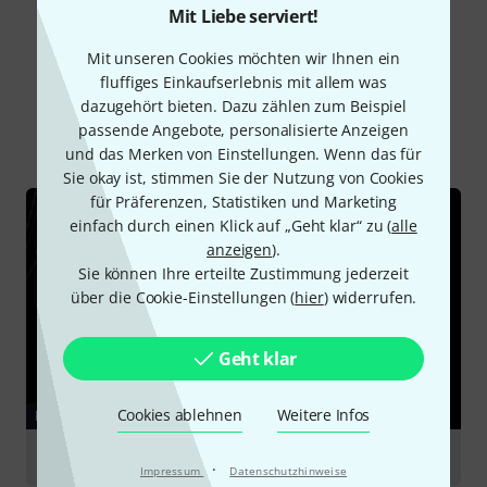
Mit Liebe serviert!
Mit unseren Cookies möchten wir Ihnen ein
Schon gewusst?
fluffiges Einkaufserlebnis mit allem was
dazugehört bieten. Dazu zählen zum Beispiel
passende Angebote, personalisierte Anzeigen
Alle
Ratgeber
Testberichte
und das Merken von Einstellungen. Wenn das für
Sie okay ist, stimmen Sie der Nutzung von Cookies
für Präferenzen, Statistiken und Marketing
einfach durch einen Klick auf „Geht klar“ zu (
alle
anzeigen
).
Sie können Ihre erteilte Zustimmung jederzeit
über die Cookie-Einstellungen (
hier
) widerrufen.
Geht klar
Cookies ablehnen
Weitere Infos
RATGEBER
Mikrofonzubehör
·
Impressum
Datenschutzhinweise