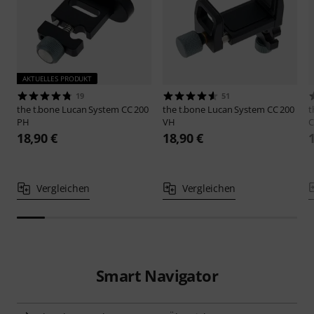
AKTUELLES PRODUKT
19
51
the t.bone
Lucan System CC 200
the t.bone
Lucan System CC 200
t
PH
VH
18,90 €
18,90 €
Vergleichen
Vergleichen
Smart Navigator