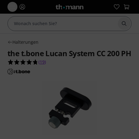
Suche 
Halterungen
the t.bone Lucan System CC 200 PH
4.7 von 5 Sternen aus 19 Kundenbewertungen
(
19
)