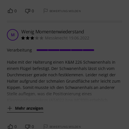
0
0
BEWERTUNG MELDEN
Wenig Momentenwiederstand
M
Messknecht 19.06.2022
Verarbeitung
Habe mit der Halterung einen K&M 226 Schwanenhals in
einem Flügel befestigt. Der Schwanenhals lässt sich vom
Durchmesser gerade noch festklemmen. Leider neigt der
Halter aufgrund der schmalen Grundfläche sehr leicht zum
Kippen. Somit musste ich den Schwanenhals an anderer
Stelle auflegen, was die Positionierung eines
Kleinmembranmikros (AT4022 bzw MC930) erheblich
Mehr anzeigen
0
0
BEWERTUNG MELDEN