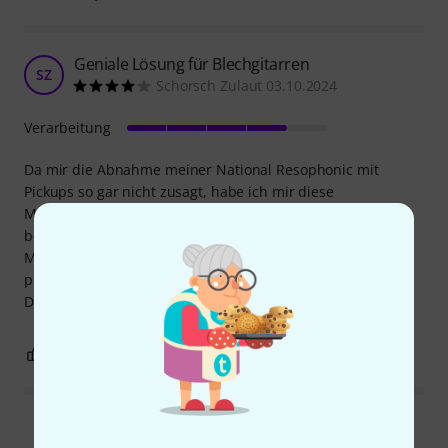
Geniale Lösung für Blechgitarren
SZ
Schorsch Zulaut 03.10.2024
Verarbeitung
Da mir die Abnahme meiner National Resophonic mit
Pickups so gar nicht zusagt, habe ich mir diese
Magnetklemme zugelegt. Da der Korpus der National
bekanntermaßen aus Stahlblech besteht, kann ich das
Mikrophon (DPA 4066 oder auch Lucan) jetzt überall
platzieren. Die Magnete könnten einen Tick stärker sein.
Deshalb nur 4 Sterne.
0
0
BEWERTUNG MELDEN
Alle Bewertungen lesen