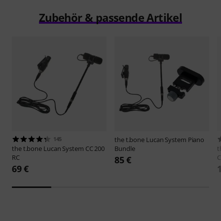
Zubehör & passende Artikel
145
the t.bone
Lucan System Piano
the t.bone
Lucan System CC 200
Bundle
t
RC
C
85 €
69 €