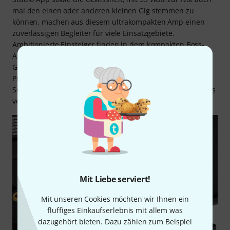
mal den einen oder anderen kleinen Gig stemmen zu
können, machen aus diesem ultrakompakten Amp einen
zuverlässigen Begleiter für viele Einsatzgebiete.
Ambitionierte Einsteiger finden in dem kompakten Boss-
Amp einen flexiblen und luxuriös ausgestatteten
Gitarrenverstärker für viele Jahre, gleichwohl können sich
Profis über einen Amp freuen, der einen professionellen
Sound mit dem Vorteil eines transportfreundlichen Formats
vereint.
Mit Liebe serviert!
Mit unseren Cookies möchten wir Ihnen ein
fluffiges Einkaufserlebnis mit allem was
dazugehört bieten. Dazu zählen zum Beispiel