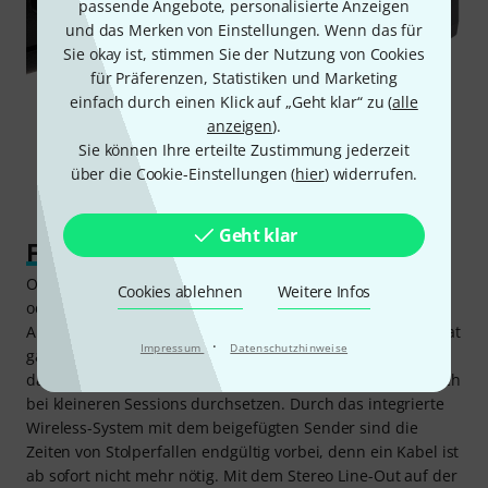
passende Angebote, personalisierte Anzeigen
und das Merken von Einstellungen. Wenn das für
Sie okay ist, stimmen Sie der Nutzung von Cookies
für Präferenzen, Statistiken und Marketing
einfach durch einen Klick auf „Geht klar“ zu (
alle
anzeigen
).
Sie können Ihre erteilte Zustimmung jederzeit
über die Cookie-Einstellungen (
hier
) widerrufen.
Geht klar
Flexible Wireless-Workstation
Ob es nun um die Verstärkung von Akustikgitarren, Bässen
Cookies ablehnen
Weitere Infos
oder um Metal-Sounds, Blues, Funk, Schlager oder
Alternative-Rock geht: Auch der neue Boss Katana Air EX hat
·
Impressum
Datenschutzhinweise
garantiert immer den richtigen Sound parat und kann sich
dank seiner 35 Watt starken Stereo-Endstufe durchaus auch
bei kleineren Sessions durchsetzen. Durch das integrierte
Wireless-System mit dem beigefügten Sender sind die
Zeiten von Stolperfallen endgültig vorbei, denn ein Kabel ist
ab sofort nicht mehr nötig. Mit dem Stereo Line-Out auf der