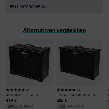
BOSS KATANA AIR EX
Alternativen vergleichen
81
23
Boss
Katana 100 Gen 3
Boss
Katana 100/212 Gen 3
B
419 €
505 €
-25%
UVP: 559 €
-27%
UVP: 689 €