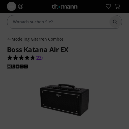
Suche 
Modeling Gitarren Combos
Boss Katana Air EX
4.7 von 5 Sternen aus 23 Kundenbewertungen
(
23
)