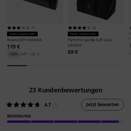
11
32
B
PASST GARANTIERT
PASST GARANTIERT
F
Roland
BTY-NIMH/A
Flyht Pro
Gorilla Soft Case
GACR22
119 €
69 €
-18%
UVP: 145 €
23
Kundenbewertungen
Jetzt bewerten
4.7
/ 5
BEDIENUNG