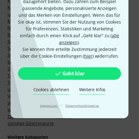
Kabel für Effektgeräte
dazugehört bieten. Dazu zählen zum Beispiel
Kompressoren
passende Angebote, personalisierte Anzeigen
Looper
und das Merken von Einstellungen. Wenn das für
Modeling Combos
Sie okay ist, stimmen Sie der Nutzung von Cookies
Netzteile
für Präferenzen, Statistiken und Marketing
Reverb Effekte
einfach durch einen Klick auf „Geht klar“ zu (
alle
Sonstige E-Gitarren Effekte
anzeigen
).
Sonstige Ersatzteile
Sie können Ihre erteilte Zustimmung jederzeit
Sonstiges Zubehör für Effektgeräte
über die Cookie-Einstellungen (
hier
) widerrufen.
Spezielle Bass-Effekte
Stimmgeräte
Geht klar
Taschen, Koffer & Cases
Topteile mit Modelingverstärker
Umschalter
Cookies ablehnen
Weitere Infos
Verzerrer
Volumen-/Expression Pedale
·
Impressum
Datenschutzhinweise
WahWah
Zubehör für Gitarrenverstärker
sonstige Gitarrengurte
Weitere Kategorien