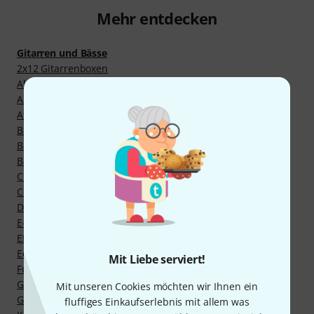
Mehr entdecken
Gitarren und Bässe
2x12 Gitarrenboxen
Akustikgitarren Preamps
Akustikgitarren-Verstärker
Attenuatoren, Leistungsreduzierer
Bass-Multieffekte
Bassverstärker
Batteriebetriebene Verstärker
Chorus/ Flanger/ Phaser
Combos mit Transistorverstärker
Delays/ Echos
E-Gitarren Multieffekte
Effekte für Akustikgitarre
Equalizer
Mit Liebe serviert!
Fußschalter für Gitarrenverstärker
Gitarren- und Bass-Synthesizer
Mit unseren Cookies möchten wir Ihnen ein
Gitarren-Preamps
fluffiges Einkaufserlebnis mit allem was