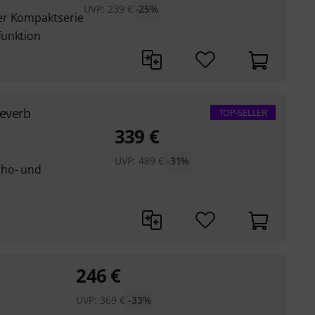
UVP:
239
€
-25%
er Kompaktserie
funktion
everb
TOP-SELLER
339
€
UVP:
489
€
-31%
cho- und
246
€
UVP:
369
€
-33%