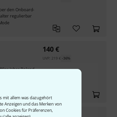
über den Onboard-
lter regulierbar
 Mode
140
€
UVP:
219
€
-36%
s 80er Jahre Roland
 unabhängigen Kanal-
is mit allem was dazugehört
rte Anzeigen und das Merken von
von Cookies für Präferenzen,
377
€
u (
alle anzeigen
).