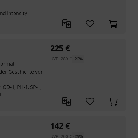
nd Intensity
225
€
UVP:
289
€
-22%
Format
s der Geschichte von
: OD-1, PH-1, SP-1,
1
142
€
UVP:
200
€
-29%