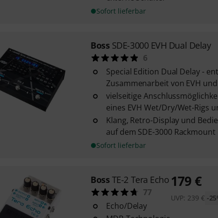
Sofort lieferbar
Boss
SDE-3000 EVH Dual Delay
6
Special Edition Dual Delay - ent
Zusammenarbeit von EVH und
vielseitige Anschlussmöglichkei
eines EVH Wet/Dry/Wet-Rigs und 
Klang, Retro-Display und Bedi
auf dem SDE-3000 Rackmount D
Sofort lieferbar
179
€
Boss
TE-2 Tera Echo
77
UVP:
239
€
-2
Echo/Delay