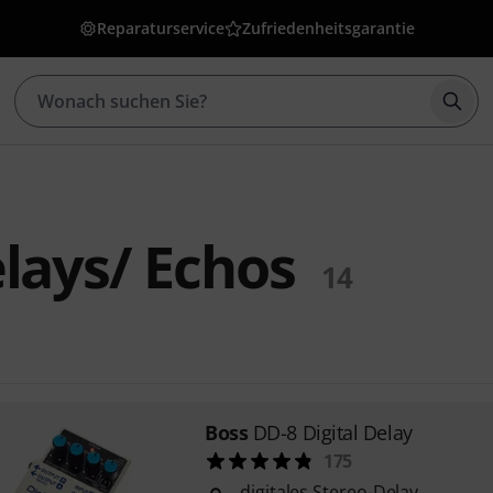
Reparaturservice
Zufriedenheitsgarantie
Such
lays/ Echos
14
Boss
DD-8 Digital Delay
175
digitales Stereo-Delay