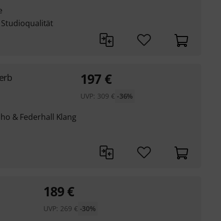
e
 Studioqualität
197
€
erb
UVP:
309
€
-36%
ho & Federhall Klang
189
€
UVP:
269
€
-30%