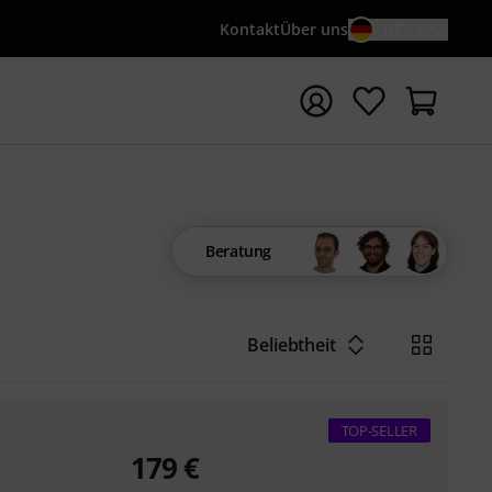
Kontakt
Über uns
DE / €
e mit Suchwort {searchTerm} starten
Beratung
Beliebtheit
TOP-SELLER
179
€