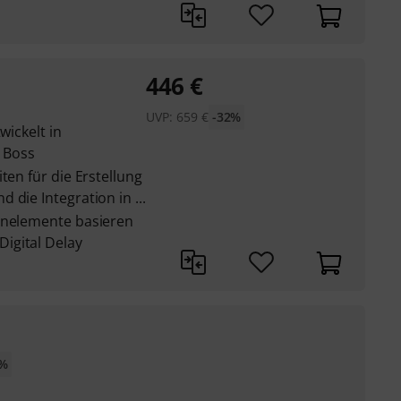
446
€
UVP:
659
€
-32%
wickelt in
 Boss
ten für die Erstellung
die Integration in ...
enelemente basieren
igital Delay
5%