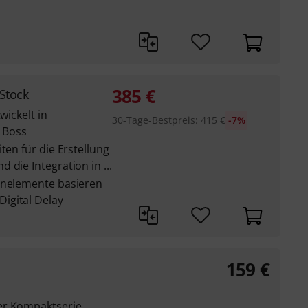
385
€
Stock
wickelt in
30-Tage-Bestpreis
:
415
€
-7%
 Boss
ten für die Erstellung
die Integration in ...
enelemente basieren
igital Delay
159
€
er Kompaktserie