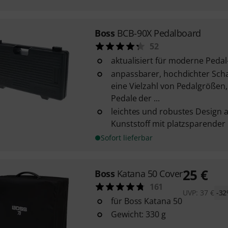
Boss
BCB-90X Pedalboard
52
aktualisiert für moderne Peda
anpassbarer, hochdichter Scha
eine Vielzahl von Pedalgrößen,
Pedale der ...
leichtes und robustes Design 
Kunststoff mit platzsparender
Sofort lieferbar
25
€
Boss
Katana 50 Cover
161
UVP:
37
€
-3
für Boss Katana 50
Gewicht: 330 g