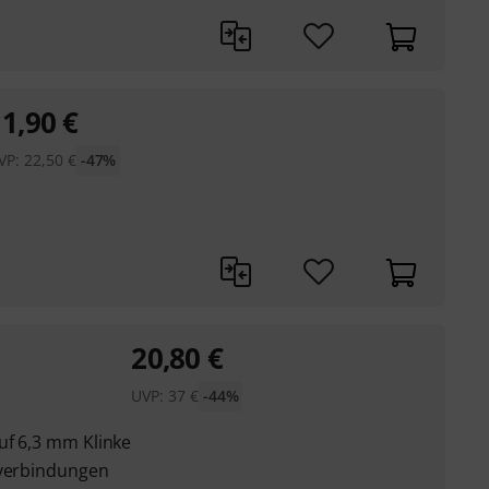
11,90
€
VP:
22,50
€
-47%
20,80
€
UVP:
37
€
-44%
uf 6,3 mm Klinke
kverbindungen