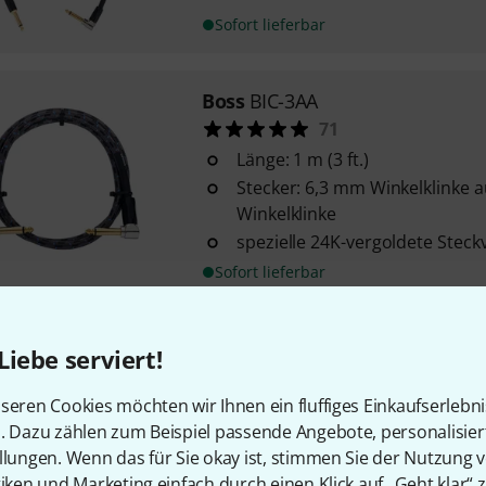
Sofort lieferbar
Boss
BIC-3AA
71
Länge: 1 m (3 ft.)
Stecker: 6,3 mm Winkelklinke 
Winkelklinke
spezielle 24K-vergoldete Stec
Sofort lieferbar
Boss
BPC-4-3 Patch Cable Set
Liebe serviert!
47
seren Cookies möchten wir Ihnen ein fluffiges Einkaufserlebn
3-er Set
n. Dazu zählen zum Beispiel passende Angebote, personalisie
Länge: 10 cm (4")
llungen. Wenn das für Sie okay ist, stimmen Sie der Nutzung 
Stecker: von 6,3 mm Winkelkli
tiken und Marketing einfach durch einen Klick auf „Geht klar“ z