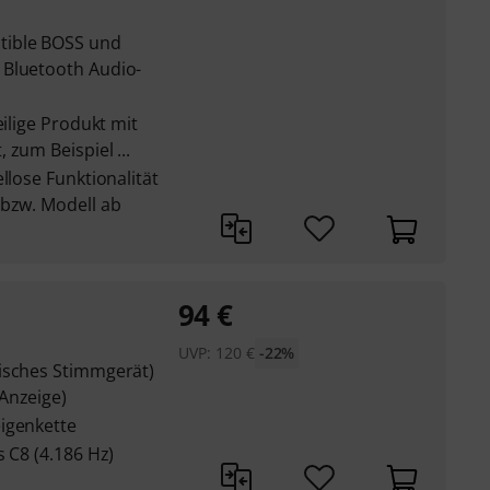
tible BOSS und
 Bluetooth Audio-
eilige Produkt mit
 zum Beispiel ...
llose Funktionalität
 bzw. Modell ab
94
€
UVP:
120
€
-22%
isches Stimmgerät)
Anzeige)
igenkette
s C8 (4.186 Hz)