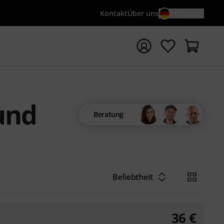
Kontakt
Über uns
DE / €
e mit Suchwort {searchTerm} starten
und
Beratung
Beliebtheit
36
€