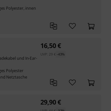
ges Polyester, innen
16,50
€
UVP:
29
€
-43%
adekabel und In-Ear-
ges Polyester
und Netztasche
29,90
€
UVP:
44
€
-32%