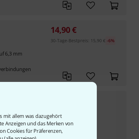
14,90
€
30-Tage-Bestpreis
:
15,90
€
-6%
auf 6,3 mm
kverbindungen
28,90
€
UVP:
44
€
-34%
is mit allem was dazugehört
rte Anzeigen und das Merken von
von Cookies für Präferenzen,
nke auf 6,3 mm
u (
alle anzeigen
).