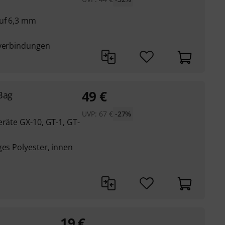
auf 6,3 mm
kverbindungen
49
€
Bag
UVP:
67
€
-27%
eräte GX-10, GT-1, GT-
ges Polyester, innen
19
€