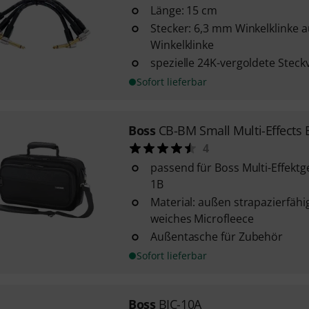
Länge: 15 cm
Stecker: 6,3 mm Winkelklinke 
Winkelklinke
spezielle 24K-vergoldete Stec
Sofort lieferbar
Boss
CB-BM Small Multi-Effects 
4
passend für Boss Multi-Effektg
1B
Material: außen strapazierfähi
weiches Microfleece
Außentasche für Zubehör
Sofort lieferbar
Boss
BIC-10A