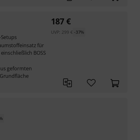
187
€
UVP:
299
€
-37%
l-Setups
umstoffeinsatz für
 einschließlich BOSS
aus geformten
 Grundfläche
2%