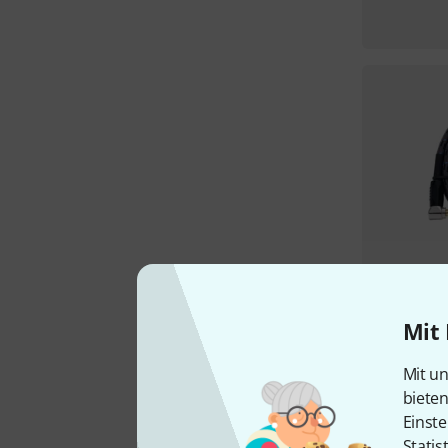
Mit 
Mit un
biete
Einste
Statis