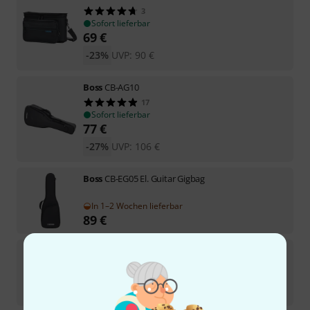
3
Sofort lieferbar
69
€
-23%
UVP:
90
€
Boss
CB-AG10
17
Sofort lieferbar
77
€
-27%
UVP:
106
€
Boss
CB-EG05 El. Guitar Gigbag
In 1–2 Wochen lieferbar
89
€
Boss
CB-EG15 Gigbag
In 1–2 Wochen lieferbar
149
€