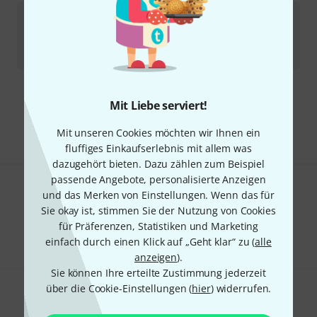
Boss
CB-AG15 Acoustic Gigbag
In 1–2 Wochen lieferbar
169
€
Kostenloser Versand ab 29 €
Mit Liebe serviert!
Alle Preise inkl. MwSt.
Mit unseren Cookies möchten wir Ihnen ein
fluffiges Einkaufserlebnis mit allem was
dazugehört bieten. Dazu zählen zum Beispiel
passende Angebote, personalisierte Anzeigen
und das Merken von Einstellungen. Wenn das für
Gefällt Ihnen, was Sie sehen?
Sie okay ist, stimmen Sie der Nutzung von Cookies
Teilen
für Präferenzen, Statistiken und Marketing
Hilfe & Feedback
einfach durch einen Klick auf „Geht klar“ zu (
alle
anzeigen
).
Sie können Ihre erteilte Zustimmung jederzeit
über die Cookie-Einstellungen (
hier
) widerrufen.