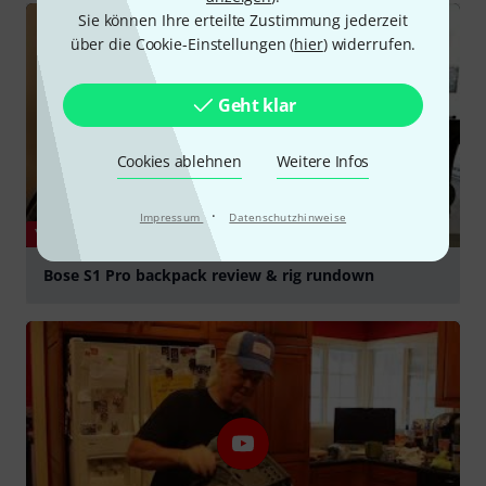
Sie können Ihre erteilte Zustimmung jederzeit
über die Cookie-Einstellungen (
hier
) widerrufen.
Geht klar
Cookies ablehnen
Weitere Infos
·
Impressum
Datenschutzhinweise
YOUTUBE
Bose S1 Pro backpack review & rig rundown
abspielen