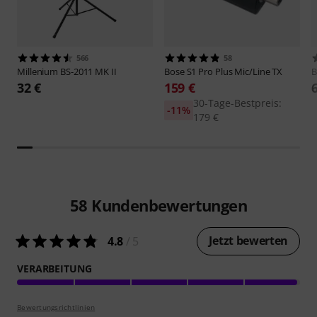
566
58
Millenium
BS-2011 MK II
Bose
S1 Pro Plus Mic/Line TX
B
32 €
159 €
30-Tage-Bestpreis:
-11%
179 €
58
Kundenbewertungen
Jetzt bewerten
4.8
/ 5
VERARBEITUNG
Bewertungsrichtlinien