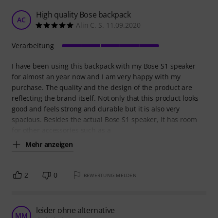
High quality Bose backpack
AC
Alin C. S. 11.09.2020
Verarbeitung
I have been using this backpack with my Bose S1 speaker
for almost an year now and I am very happy with my
purchase. The quality and the design of the product are
reflecting the brand itself. Not only that this product looks
good and feels strong and durable but it is also very
spacious. Besides the actual Bose S1 speaker, it has room
for other accessories such as a
Mehr anzeigen
2
0
BEWERTUNG MELDEN
leider ohne alternative
MM