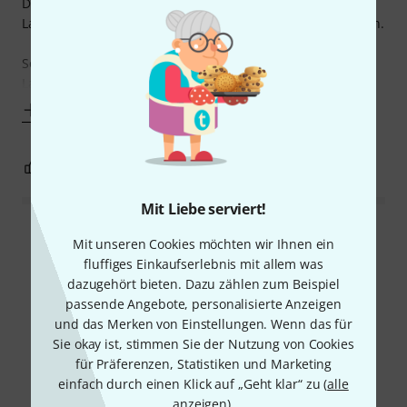
Durch seine großzügigen Taschen lässt sich neben dem
Lautsprecher auch noch weiteres PA-Zubehör unterbringen.
So lässt sich für verschiedene Gigs sowie Anlässe das
Laufen zwischen Location & Parkplatz auf 1-2 Gänge
Mehr anzeigen
2
0
BEWERTUNG MELDEN
Mit Liebe serviert!
Alle Bewertungen lesen
Mit unseren Cookies möchten wir Ihnen ein
fluffiges Einkaufserlebnis mit allem was
dazugehört bieten. Dazu zählen zum Beispiel
passende Angebote, personalisierte Anzeigen
Schon gewusst?
und das Merken von Einstellungen. Wenn das für
Sie okay ist, stimmen Sie der Nutzung von Cookies
für Präferenzen, Statistiken und Marketing
Alle
Videos
einfach durch einen Klick auf „Geht klar“ zu (
alle
anzeigen
).