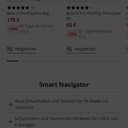
12
1
Bose
L1 Pro8 System Bag
Bose
S1 Pro Plus Play Thru Cover
B
BK
S
179 €
65 €
30-Tage-Bestpreis:
-10%
30-Tage-Bestpreis:
199 €
-10%
72 €
Vergleichen
Vergleichen
Smart Navigator
Bose Schutzhüllen und Taschen für PA-Boxen zur
Übersicht
Schutzhüllen und Taschen für PA-Boxen für 120 €–160
€ anzeigen