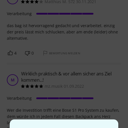
Matthias M. 572 30.11.2021
Verarbeitung
das bag ist hervorragend gedacht und verarbeitet. einzig
der preis lässt mich schlucken, aber am ende (leider) ohne
alternative.
4
0
BEWERTUNG MELDEN
Wirklich praktisch & vor allem sicher ans Ziel
kommen...!
M
mz.musik 01.09.2022
Verarbeitung
Wer die Investition trifft eine Bose S1 Pro System zu kaufen,
dem würde ich in jedem Fall diesen Backpack ans Herz
legen.