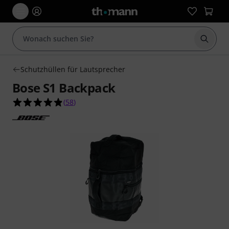
Suche 
Schutzhüllen für Lautsprecher
Bose S1 Backpack
4.8 von 5 Sternen aus 58 Kundenbewertungen
(
58
)