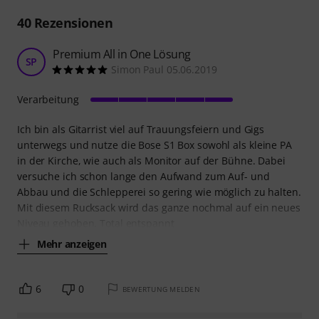
40
Rezensionen
Premium All in One Lösung
SP
Simon Paul 05.06.2019
Verarbeitung
Ich bin als Gitarrist viel auf Trauungsfeiern und Gigs
unterwegs und nutze die Bose S1 Box sowohl als kleine PA
in der Kirche, wie auch als Monitor auf der Bühne. Dabei
versuche ich schon lange den Aufwand zum Auf- und
Abbau und die Schlepperei so gering wie möglich zu halten.
Mit diesem Rucksack wird das ganze nochmal auf ein neues
Niveau gehoben. Total entspannt
Mehr anzeigen
6
0
BEWERTUNG MELDEN