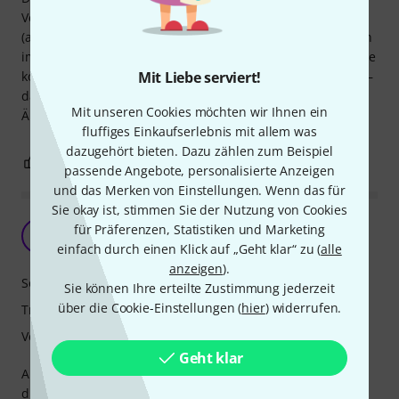
Verarbeitungsmangel. Nach geringer Nutzungsdauer
(ausschließlich im Studio zum Abhören) liegt nun ein Bruch
im leider nicht abnehmbaren Kabel vor. Laut Herstellerseite
kostet eine Reparatur des DT-770 pauschal 70 Euro brutto –
Mit Liebe serviert!
das erscheint mir für einen Kabeltausch deutlich zu teuer.
Mit unseren Cookies möchten wir Ihnen ein
Ärgerlich.
fluffiges Einkaufserlebnis mit allem was
dazugehört bieten. Dazu zählen zum Beispiel
1
1
BEWERTUNG MELDEN
passende Angebote, personalisierte Anzeigen
und das Merken von Einstellungen. Wenn das für
Sie okay ist, stimmen Sie der Nutzung von Cookies
Leider klanglich überbewertet
für Präferenzen, Statistiken und Marketing
OE
Omid-Paul Eftekhari 25.12.2024
einfach durch einen Klick auf „Geht klar“ zu (
alle
anzeigen
).
Sound
Sie können Ihre erteilte Zustimmung jederzeit
über die Cookie-Einstellungen (
hier
) widerrufen.
Tragekomfort
Verarbeitung
Geht klar
Als Sprecher, der auch selbst viel Editing macht, kann ich
diese sehr stark färbenden/filternden Kopfhörer definitiv