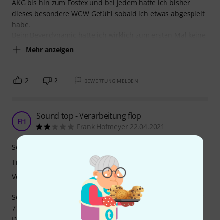
AKG bis hin zum Fostex und bei jedem hatte ich bisher
dieses besondere WOW Gefühl sobald ich etwas abgespielt
habe.
Beim Beyerdynamic hatte ich wirklich zum ersten Mal keine
Mehr anzeigen
2
2
BEWERTUNG MELDEN
Sound top - Verarbeitung flop
FH
Frank Hofmeyer 22.04.2021
Sound
Tragekomfort
Verarbeitung
Sowohl der Tragekomfort als auch die Klangqualität des DT-
770 sind für mein Empfinden sehr gut.
Demgegenüber steht jedoch ein offenkundiger