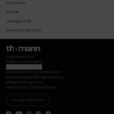
Gutscheine
Kontakt
Ladengeschäft
Service im Überblick
AGB
/
Impressum
Datenschutzhinweise
Cookie-Einstellungen
Widerrufsrecht für Verbraucher
Bestellvorgang/Vertragsabschluss
Mängelhaftungsrecht
Erklärung zur Barrierefreiheit
Vertrag widerrufen