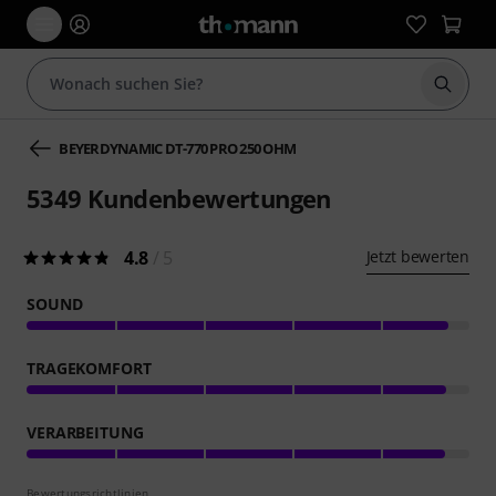
Suche 
BEYERDYNAMIC DT-770 PRO 250 OHM
5349
Kundenbewertungen
4.8
/ 5
Jetzt bewerten
SOUND
TRAGEKOMFORT
VERARBEITUNG
Bewertungsrichtlinien