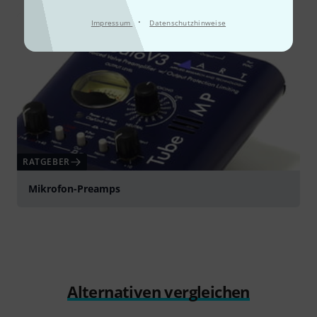
·
Impressum
Datenschutzhinweise
RATGEBER
Mikrofon-Preamps
Alternativen vergleichen