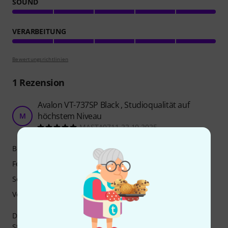
SOUND
VERARBEITUNG
Bewertungsrichtlinien
1
Rezension
Avalon VT-737SP Black , Studioqualität auf
höchstem Niveau
M
MASTA0711 22.10.2025
Bedienung
Features
Sound
Verarbeitung
Der Avalon VT-737SP Black ist ein hochwertiger Channel
Strip, der sich durch seinen warmen, detailreichen Sound