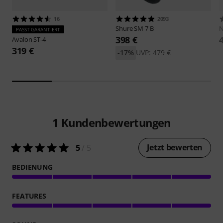
16
2093
Shure
SM 7 B
PASST GARANTIERT
398 €
Avalon
ST-4
319 €
-17%
UVP: 479 €
1
Kundenbewertungen
Jetzt bewerten
5
/ 5
BEDIENUNG
FEATURES