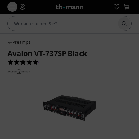
Suche 
Preamps
Avalon VT-737SP Black
5.0 von 5 Sternen aus 1 Kundenbewertungen
(
1
)