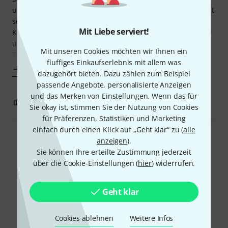
und seine außergewöhnliche Verarbeitung auszeichnet. Mit
seiner Kombination aus Mikrofonvorverstärker, Opto-
Mit Liebe serviert!
Kompressor und parametrischem Equalizer liefert er einen
unverwechselbaren, professionellen Klang, der in vielen
Mit unseren Cookies möchten wir Ihnen ein
Tonstudios weltweit geschätzt
fluffiges Einkaufserlebnis mit allem was
Mehr anzeigen
dazugehört bieten. Dazu zählen zum Beispiel
passende Angebote, personalisierte Anzeigen
und das Merken von Einstellungen. Wenn das für
0
0
BEWERTUNG MELDEN
Sie okay ist, stimmen Sie der Nutzung von Cookies
für Präferenzen, Statistiken und Marketing
einfach durch einen Klick auf „Geht klar“ zu (
alle
Alle Bewertungen lesen
anzeigen
).
Sie können Ihre erteilte Zustimmung jederzeit
über die Cookie-Einstellungen (
hier
) widerrufen.
Schon gewusst?
Geht klar
Alle
Ratgeber
Cookies ablehnen
Weitere Infos