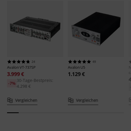
24
49
Avalon
VT-737SP
Avalon
U5
c
3.999 €
1.129 €
30-Tage-Bestpreis:
-7%
4.298 €
Vergleichen
Vergleichen