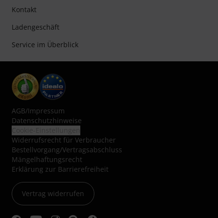
Kontakt
Ladengeschäft
Service im Überblick
AGB
/
Impressum
Datenschutzhinweise
Cookie-Einstellungen
Widerrufsrecht für Verbraucher
Bestellvorgang/Vertragsabschluss
Mängelhaftungsrecht
Erklärung zur Barrierefreiheit
Vertrag widerrufen