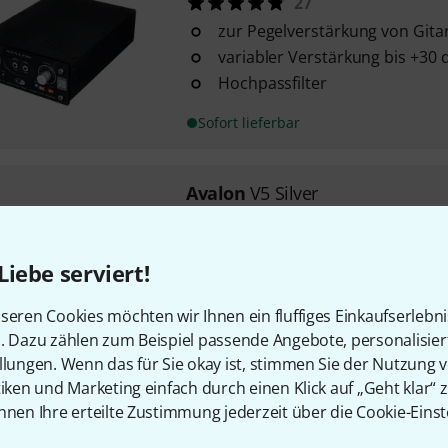
27
zur Pegelverstärkung von Gita
variabler Verstärkung bis +30 
Hochpassfilter
Sofort lieferbar
Avalon
V5 Silver
13
für Mikrofone und Instrument
Liebe serviert!
High Voltage Design
DI und Re-Amping
seren Cookies möchten wir Ihnen ein fluffiges Einkaufserlebn
n. Dazu zählen zum Beispiel passende Angebote, personalisie
In 9–12 Wochen lieferbar
llungen. Wenn das für Sie okay ist, stimmen Sie der Nutzung 
tiken und Marketing einfach durch einen Klick auf „Geht klar“ z
Avalon
V55
nnen Ihre erteilte Zustimmung jederzeit über die Cookie-Einst
2