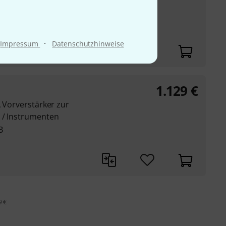
(-/+ 0.15 dB)
eiten pro Kanal
·
Impressum
Datenschutzhinweise
1.129
€
A Vorverstärker zur
 / Instrumenten
B
9 €