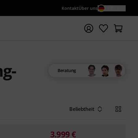
Kontakt
Über uns
DE / €
e mit Suchwort {searchTerm} starten
ng-
Beratung
Beliebtheit
3.999
€