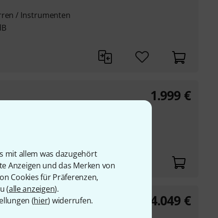
rren / Instrumenten
dB
1.999
€
e
is mit allem was dazugehört
rte Anzeigen und das Merken von
von Cookies für Präferenzen,
u (
alle anzeigen
).
4.049
€
ellungen (
hier
) widerrufen.