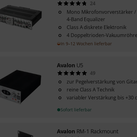
24
Mono Mikrofonvorverstärker /
4-Band Equalizer
Class A diskrete Elektronik
4 Doppeltrioden-Vakuumröhren
In 9–12 Wochen lieferbar
Avalon
U5
49
zur Pegelverstärkung von Gita
reine Class A Technik
variabler Verstärkung bis +30 
Sofort lieferbar
Avalon
RM-1 Rackmount