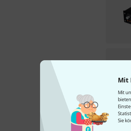
Mit 
Mit un
biete
Einste
Statis
Sie kö