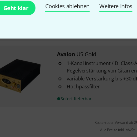
Gain schaltbar in 2dB Schritten 
Cookies ablehnen
Weitere Infos
Geht klar
RE-Preamp Funktion
10 Tone-Bank Auswahlmöglichk
In 9–12 Wochen lieferbar
Avalon
U5 Gold
1-Kanal Instrument / DI Class-
Pegelverstärkung von Gitarren
variable Verstärkung bis +30 d
Hochpassfilter
Sofort lieferbar
Kostenloser Versand ab 2
Alle Preise inkl. MwSt.