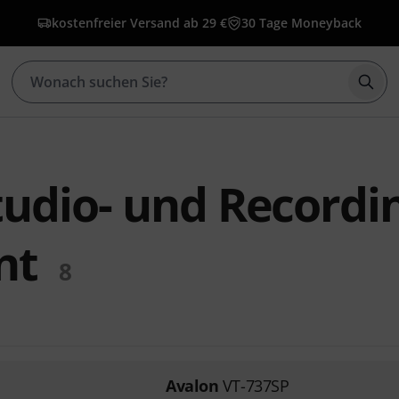
kostenfreier Versand ab 29 €
30 Tage Moneyback
Such
tudio- und Recordi
nt
8
Avalon
VT-737SP