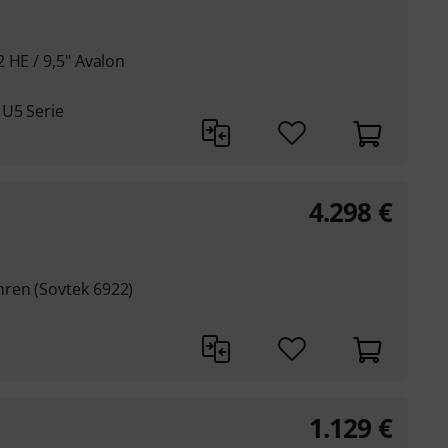
 HE / 9,5" Avalon
 U5 Serie
4.298
€
ren (Sovtek 6922)
1.129
€