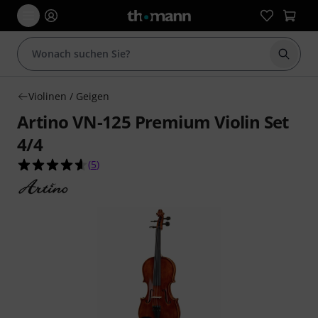
Suche 
Violinen / Geigen
Artino VN-125 Premium Violin Set
4/4
4.6 von 5 Sternen aus 5 Kundenbewertungen
(
5
)