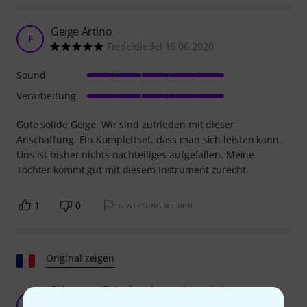
Geige Artino
F
Fiedeldiedel 16.06.2020
Sound
Verarbeitung
Gute solide Geige. Wir sind zufrieden mit dieser
Anschaffung. Ein Komplettset, dass man sich leisten kann.
Uns ist bisher nichts nachteiliges aufgefallen. Meine
Tochter kommt gut mit diesem Instrument zurecht.
1
0
BEWERTUNG MELDEN
Original zeigen
Sehr gute Geige! und von einem Lehrer
genehmigt
Y