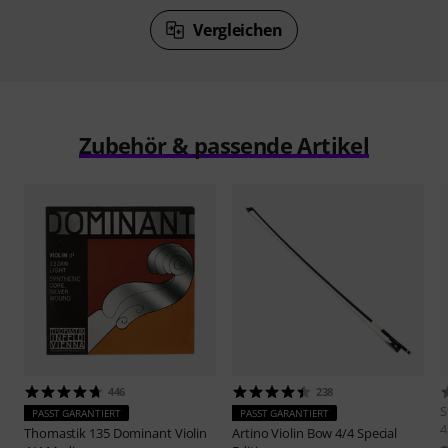
Vergleichen
Zubehör & passende Artikel
446
238
S
PASST GARANTIERT
PASST GARANTIERT
4
Thomastik
135 Dominant Violin
Artino
Violin Bow 4/4 Special