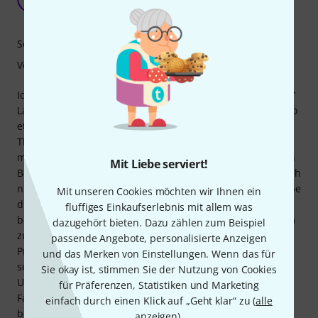
Yoku 31.07.2020
Sound
Verarbeitung
Ich liebe diese Geige. Ästhetisch ist mir der „schattierende“
Lack aufgefallen, die Farbe ist jedoch im Vergleich zum Foto
etwas weniger „rot“. Zu den Saiten gibt es nichts zu sagen,
Thomastik Dominant ist die beste auf dem Markt. Ich
möchte darauf hinweisen, dass ich Anfänger bin; Über den
Mit Liebe serviert!
Bogenschützen gibt es nichts zu sagen, aber ich kenne mich
nicht gut genug aus, um das beurteilen zu können. Ich habe
Mit unseren Cookies möchten wir Ihnen ein
die Geige von einem Lehrer testen lassen, der nichts zu
fluffiges Einkaufserlebnis mit allem was
beanstanden hatte und mir sagte, dass sie sehr angenehm
dazugehört bieten. Dazu zählen zum Beispiel
zu spielen sei. Das Roth & Julius-Modell ist zum gleichen
passende Angebote, personalisierte Anzeigen
Preis erhältlich, mit mehr Bewertungen, da dieses Modell
und das Merken von Einstellungen. Wenn das für
schon länger auf dem Markt ist. Ich denke, dass der
Sie okay ist, stimmen Sie der Nutzung von Cookies
Unterschied zwischen diesen beiden Geigen nur in ihren
für Präferenzen, Statistiken und Marketing
Farbtönen liegt, was für mich persönlich der Hauptfaktor
einfach durch einen Klick auf „Geht klar“ zu (
alle
bei meiner Entscheidung zwischen diesen beiden Geigen
anzeigen
).