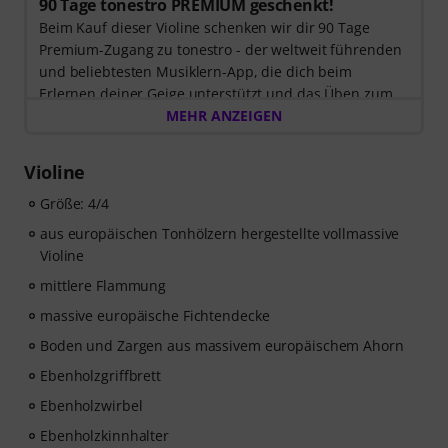
90 Tage tonestro PREMIUM geschenkt!
Beim Kauf dieser Violine schenken wir dir 90 Tage
Premium-Zugang zu tonestro - der weltweit führenden
und beliebtesten Musiklern-App, die dich beim
Erlernen deiner Geige unterstützt und das Üben zum
Vergnügen wird.
MEHR ANZEIGEN
Entdecke die Welt der Musik mit
60 interaktiven
Schritt-für-Schritt-Lektionen
, über
400 Songs mit
Violine
hochwertiger Begleitmusik
, und mehr als
270
zielgerichteten Übungen
Größe: 4/4
. Das interaktive Live-Feedback
von tonestro hört dir beim Spielen zu, analysiert jeden
aus europäischen Tonhölzern hergestellte vollmassive
gespielten Ton und gibt dir unmittelbar Rückmeldung
Violine
zur Tonhöhe und Rhythmus. Ergreife jetzt die Chance,
mittlere Flammung
deine Geigenfähigkeiten flexibel, effektiv und mit
Freude zu entwickeln – zu jeder Zeit, an jedem Ort.
massive europäische Fichtendecke
Keine automatische Verlängerung!
Boden und Zargen aus massivem europäischem Ahorn
Ebenholzgriffbrett
Ebenholzwirbel
Ebenholzkinnhalter