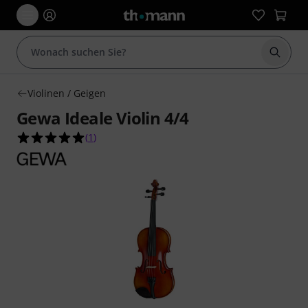
Suche 
Violinen / Geigen
Gewa Ideale Violin 4/4
5.0 von 5 Sternen aus 1 Kundenbewertungen
(
1
)