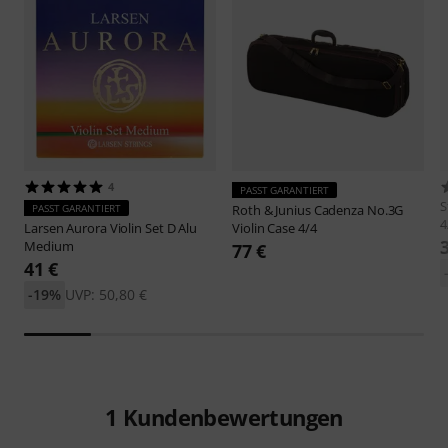
4
PASST GARANTIERT
S
PASST GARANTIERT
Roth & Junius
Cadenza No.3G
4
Larsen
Aurora Violin Set D Alu
Violin Case 4/4
Medium
77 €
41 €
-19%
UVP: 50,80 €
1
Kundenbewertungen