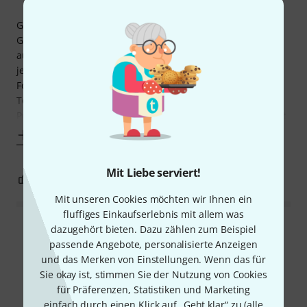
Gekauft für unsere Tochter die inzwischen seit 7 Jahren
Geige spielt. Wir hatten immer Violinen von Gewa da sie
auch von Musikschulen genutzt werden. Bisher Allegro,
jetzt die bessere Ideale. Die Violine ist für Anfänger und
Fortgeschrittene geeignet.
Toller Klang und gute Qualität, das sind die wichtigen
Punkte für uns. Bei Thomann haben wir für das Instrument
Mehr anzeigen
Mit Liebe serviert!
1
0
BEWERTUNG MELDEN
Mit unseren Cookies möchten wir Ihnen ein
fluffiges Einkaufserlebnis mit allem was
dazugehört bieten. Dazu zählen zum Beispiel
Alle Bewertungen lesen
passende Angebote, personalisierte Anzeigen
und das Merken von Einstellungen. Wenn das für
Sie okay ist, stimmen Sie der Nutzung von Cookies
für Präferenzen, Statistiken und Marketing
Schon gewusst?
einfach durch einen Klick auf „Geht klar“ zu (
alle