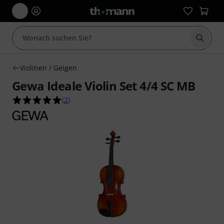
Suche 
Violinen / Geigen
Gewa Ideale Violin Set 4/4 SC MB
5.0 von 5 Sternen aus 2 Kundenbewertungen
(
2
)