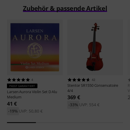
Zubehör & passende Artikel
4
42
Stentor
SR1550 Conservatoire
R
PASST GARANTIERT
4/4
V
Larsen
Aurora Violin Set D Alu
369 €
Medium
41 €
-33%
UVP: 554 €
-19%
UVP: 50,80 €