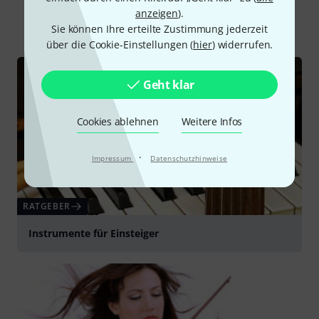
anzeigen
).
Alle
Ratgeber
Sie können Ihre erteilte Zustimmung jederzeit
über die Cookie-Einstellungen (
hier
) widerrufen.
Geht klar
Cookies ablehnen
Weitere Infos
·
Impressum
Datenschutzhinweise
RATGEBER
Instrumente für Einsteiger