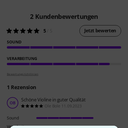
2
Kundenbewertungen
Jetzt bewerten
5
/ 5
SOUND
VERARBEITUNG
Bewertungsrichtlinien
1
Rezension
Schöne Violine in guter Qualität
OB
Ole Bole 11.09.2023
Sound
Verarbeitung