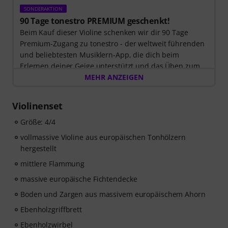
SONDERAKTION
90 Tage tonestro PREMIUM geschenkt!
Beim Kauf dieser Violine schenken wir dir 90 Tage
Premium-Zugang zu tonestro - der weltweit führenden
und beliebtesten Musiklern-App, die dich beim
Erlernen deiner Geige unterstützt und das Üben zum
Vergnügen wird.
MEHR ANZEIGEN
Entdecke die Welt der Musik mit
60 interaktiven
Schritt-für-Schritt-Lektionen
, über
400 Songs mit
Violinenset
hochwertiger Begleitmusik
, und mehr als
270
zielgerichteten Übungen
Größe: 4/4
. Das interaktive Live-Feedback
von tonestro hört dir beim Spielen zu, analysiert jeden
vollmassive Violine aus europäischen Tonhölzern
gespielten Ton und gibt dir unmittelbar Rückmeldung
hergestellt
zur Tonhöhe und Rhythmus. Ergreife jetzt die Chance,
mittlere Flammung
deine Geigenfähigkeiten flexibel, effektiv und mit
Freude zu entwickeln – zu jeder Zeit, an jedem Ort.
massive europäische Fichtendecke
Keine automatische Verlängerung!
Boden und Zargen aus massivem europäischem Ahorn
Ebenholzgriffbrett
Ebenholzwirbel