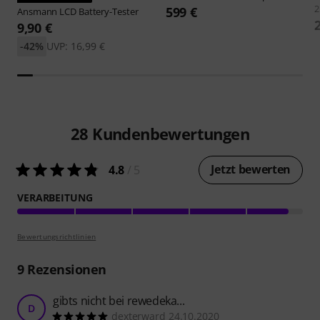
2
599 €
Ansmann
LCD Battery-Tester
9,90 €
-42%
UVP: 16,99 €
28
Kundenbewertungen
Jetzt bewerten
4.8
/ 5
VERARBEITUNG
Bewertungsrichtlinien
9
Rezensionen
gibts nicht bei rewedeka...
D
dexterward 24.10.2020