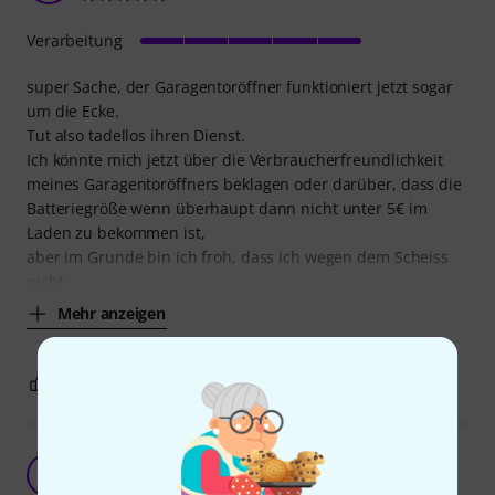
Verarbeitung
super Sache, der Garagentoröffner funktioniert jetzt sogar
um die Ecke.
Tut also tadellos ihren Dienst.
Ich könnte mich jetzt über die Verbraucherfreundlichkeit
meines Garagentoröffners beklagen oder darüber, dass die
Batteriegröße wenn überhaupt dann nicht unter 5€ im
Laden zu bekommen ist,
aber im Grunde bin ich froh, dass ich wegen dem Scheiss
nicht
Mehr anzeigen
0
0
BEWERTUNG MELDEN
Ansmann A 23 12V Batterie
T
TomErd 26.08.2020