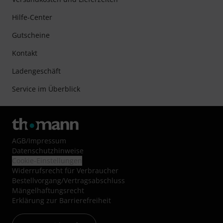
Hilfe-Center
Gutscheine
Kontakt
Ladengeschäft
Service im Überblick
AGB
/
Impressum
Datenschutzhinweise
Cookie-Einstellungen
Widerrufsrecht für Verbraucher
Bestellvorgang/Vertragsabschluss
Mängelhaftungsrecht
Erklärung zur Barrierefreiheit