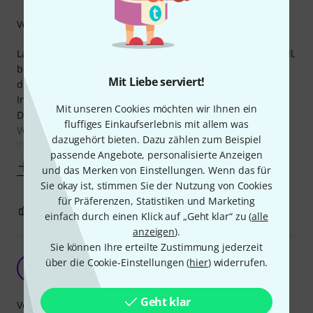
Verarbeitung
Lange habe ich gehadert ob ich diese Batterie bestellen soll,
bei der riesigen Auswahl fiel die Entscheidung nicht leicht
Mit Liebe serviert!
die einzige Batterie dieses Typs zu bestellen.
In freudiger Erwartung ... Moment das klingt falsch.
Mit unseren Cookies möchten wir Ihnen ein
Die Vorfreude war groß ob diese Batterie meinen
fluffiges Einkaufserlebnis mit allem was
Vorstellungen entsprechen würde.
dazugehört bieten. Dazu zählen zum Beispiel
Thomann lieferte wie immer schnell, sicher und
passende Angebote, personalisierte Anzeigen
Mehr anzeigen
und das Merken von Einstellungen. Wenn das für
Sie okay ist, stimmen Sie der Nutzung von Cookies
für Präferenzen, Statistiken und Marketing
0
0
BEWERTUNG MELDEN
einfach durch einen Klick auf „Geht klar“ zu (
alle
anzeigen
).
Sie können Ihre erteilte Zustimmung jederzeit
Batterie zum vernünftigen Preis
über die Cookie-Einstellungen (
hier
) widerrufen.
C
Christian575 11.01.2023
Geht klar
Verarbeitung