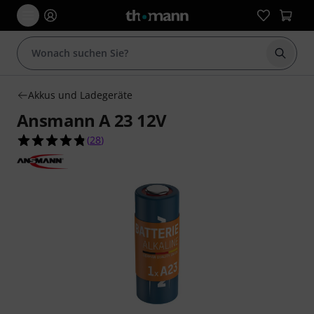
Suche 
Akkus und Ladegeräte
Ansmann A 23 12V
4.8 von 5 Sternen aus 28 Kundenbewertungen
(
28
)