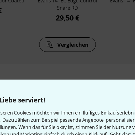
dor Coated
Evans 14" EC Edge Control
Evans 14" 
Snare RD
€
29,50 €
Vergleichen
Zubehör & passende Artike
Liebe serviert!
seren Cookies möchten wir Ihnen ein fluffiges Einkaufserlebn
n. Dazu zählen zum Beispiel passende Angebote, personalisie
llungen. Wenn das für Sie okay ist, stimmen Sie der Nutzung 
tiken und Marketing einfach durch einen Klick auf „Geht klar“ z