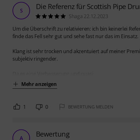
Die Referenz für Scottish Pipe D
S
Shaga 22.12.2023
Um die Überschrift zu relativieren: ich bin keinerlei Ref
finde das Fell sehr gut und sehe fast nur das im Einsatz.
Klang ist sehr trocken und akzentuiert auf meiner Prem
subjektiv ringender.
Da es eine Verbesserung und quasi
Mehr anzeigen
1
0
BEWERTUNG MELDEN
Bewertung
A