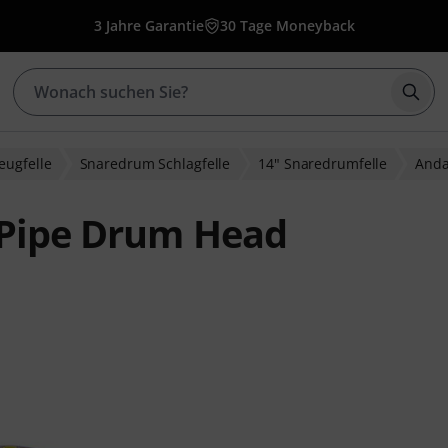
3 Jahre Garantie
30 Tage Moneyback
Such
eugfelle
Snaredrum Schlagfelle
14" Snaredrumfelle
Anda
 Pipe Drum Head
wertungen