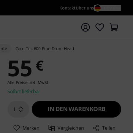
Kontakt
Über uns
DE / €
e mit Suchwort {searchTerm} starten
nte
Core-Tec 600 Pipe Drum Head
55
€
Alle Preise inkl. MwSt.
Sofort lieferbar
IN DEN WARENKORB
1
Merken
Vergleichen
Teilen