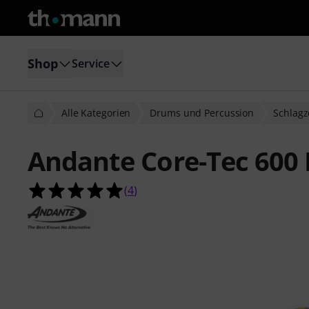
Shop
Service
Alle Kategorien
Drums und Percussion
Schlagz
Andante Core-Tec 600
5.0 von 5 Sternen aus 4 Kundenbe
(
4
)