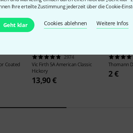
nnen Ihre erteilte Zustimmung jederzeit über die Cookie-Einst
Cookies ablehnen
Weitere Infos
Geht klar
2974
or Coated
Vic Firth
5A American Classic
Thomann
D
Hickory
2 €
13,90 €