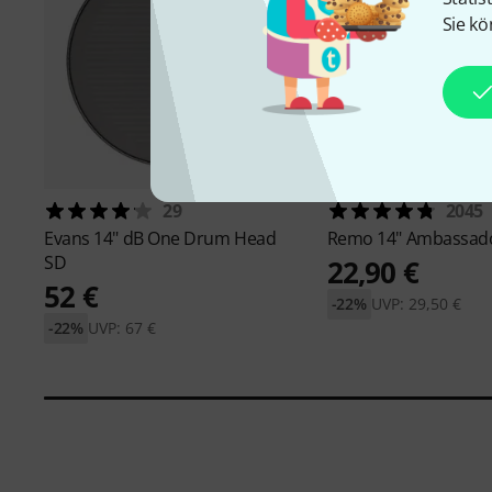
Sie kö
29
2045
Evans
14" dB One Drum Head
Remo
14" Ambassad
SD
22,90 €
52 €
-22%
UVP: 29,50 €
-22%
UVP: 67 €