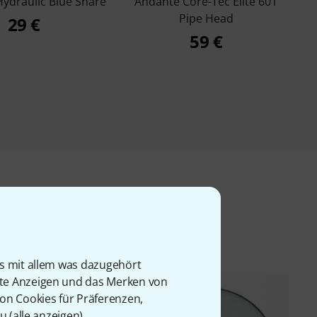
Hydraulic Blue Snare
Andante Core-Tec Elite 601
Pipe Head
29 €
59 €
l
is mit allem was dazugehört
rte Anzeigen und das Merken von
von Cookies für Präferenzen,
u (
alle anzeigen
).