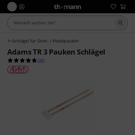
Suche 
Schlägel für Dreh- / Pedalpauken
Adams TR 3 Pauken Schlägel
4.8 von 5 Sternen aus 36 Kundenbewertungen
(
36
)