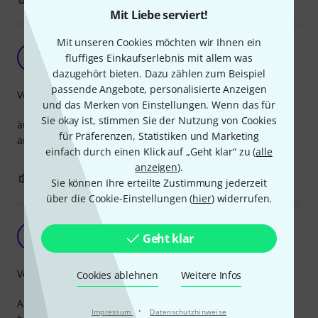
Mit Liebe serviert!
Mit unseren Cookies möchten wir Ihnen ein
Sehr gute Sticks
SD
fluffiges Einkaufserlebnis mit allem was
Swiss Drummer 24.08.2019
dazugehört bieten. Dazu zählen zum Beispiel
passende Angebote, personalisierte Anzeigen
Verarbeitung
und das Merken von Einstellungen. Wenn das für
Sie okay ist, stimmen Sie der Nutzung von Cookies
äusserst vielseitig einsetzbar. Etwas hart im Vergleich zu
für Präferenzen, Statistiken und Marketing
anderen Hersteller.
einfach durch einen Klick auf „Geht klar“ zu (
alle
anzeigen
).
0
0
BEWERTUNG MELDEN
Sie können Ihre erteilte Zustimmung jederzeit
über die Cookie-Einstellungen (
hier
) widerrufen.
echt klasse....
P
Geht klar
Philipp258 11.11.2009
Verarbeitung
Cookies ablehnen
Weitere Infos
Adams hat einfach mal wieder super arbeit geleistet....sie
·
Impressum
Datenschutzhinweise