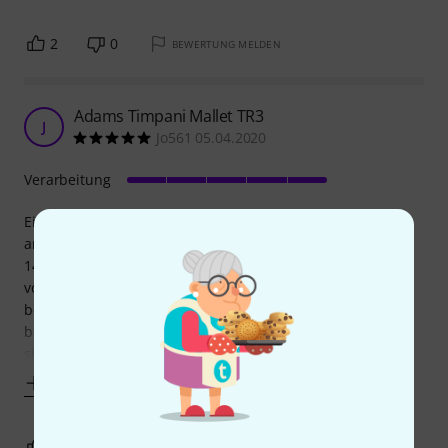
2
0
BEWERTUNG MELDEN
Adams Timpani Mallet TR3
J
Jo561 05.04.2020
Verarbeitung
Ein gutes Produkt für wenig Geld. Das Gewicht ist sehr
angenehm. Der Schaft hat einen griffigen Durchmesser (ca
140mm). Der Schwerpunkt liegt wenig über die Hälfte nach
vorn. Dadurch wird ein gutes Spielgefühl erreicht. Ich
benutze diese Mallets auf einem mit Mesh Fellen
bestücktes Drum Set zum leisen Üben. Die Schlägel Köpfe
sind Medium weich. Genau passend. Im
Mehr anzeigen
0
0
BEWERTUNG MELDEN