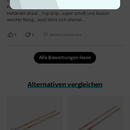
haben mal wieder bewiesen das SIE einer der führenden
Percussion Firmel sind...und in dieser sache haben es die
Holländer drauf....Top Grip...super schaft und klasser
weicher klang....kauf lohnt sich allemal...
1
1
BEWERTUNG MELDEN
Alle Bewertungen lesen
Alternativen vergleichen