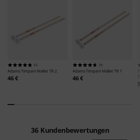
63
39
Adams
Timpani Mallet TR 2
Adams
Timpani Mallet TR 1
T
46 €
46 €
36
Kundenbewertungen