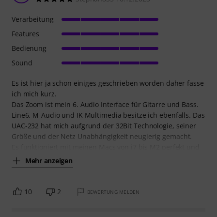
Verarbeitung
Features
Bedienung
Sound
Es ist hier ja schon einiges geschrieben worden daher fasse
ich mich kurz.
Das Zoom ist mein 6. Audio Interface für Gitarre und Bass.
Line6, M-Audio und IK Multimedia besitze ich ebenfalls. Das
UAC-232 hat mich aufgrund der 32Bit Technologie, seiner
Größe und der Netz Unabhängigkeit neugierig gemacht.
Es funktioniert mit meinen Macs von i7 bis M2 perfekt und
Mehr anzeigen
10
2
BEWERTUNG MELDEN