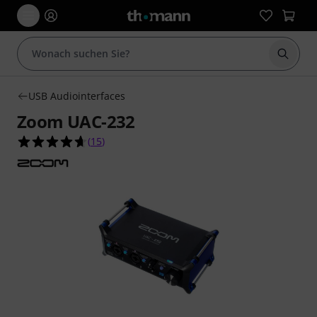
Suche 
USB Audiointerfaces
Zoom UAC-232
4.7 von 5 Sternen aus 15 Kundenbewertungen
(
15
)