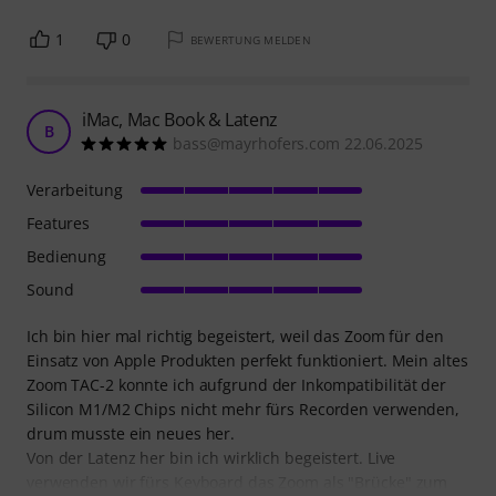
1
0
BEWERTUNG MELDEN
iMac, Mac Book & Latenz
B
bass@mayrhofers.com 22.06.2025
Verarbeitung
Features
Bedienung
Sound
Ich bin hier mal richtig begeistert, weil das Zoom für den
Einsatz von Apple Produkten perfekt funktioniert. Mein altes
Zoom TAC-2 konnte ich aufgrund der Inkompatibilität der
Silicon M1/M2 Chips nicht mehr fürs Recorden verwenden,
drum musste ein neues her.
Von der Latenz her bin ich wirklich begeistert. Live
verwenden wir fürs Keyboard das Zoom als "Brücke" zum