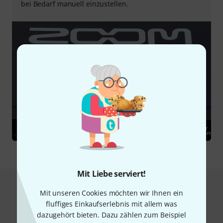
bei Bedarf manuell einzustellen.
Mit Liebe serviert!
Das kauften Kunden, die sich dieses
Mit unseren Cookies möchten wir Ihnen ein
Produkt angesehen haben
fluffiges Einkaufserlebnis mit allem was
dazugehört bieten. Dazu zählen zum Beispiel