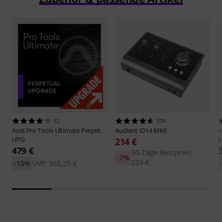
32
378
Avid
Pro Tools Ultimate Perpet.
Audient
iD14 MKII
I
UPG
E
214 €
479 €
30-Tage-Bestpreis:
-7%
229 €
-15%
UVP: 565,25 €