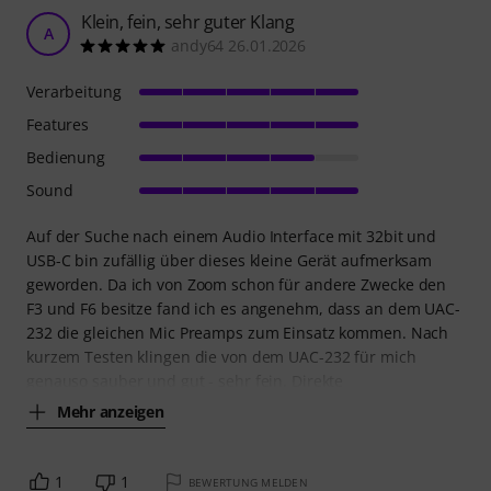
Klein, fein, sehr guter Klang
A
andy64 26.01.2026
Verarbeitung
Features
Bedienung
Sound
Auf der Suche nach einem Audio Interface mit 32bit und
USB-C bin zufällig über dieses kleine Gerät aufmerksam
geworden. Da ich von Zoom schon für andere Zwecke den
F3 und F6 besitze fand ich es angenehm, dass an dem UAC-
232 die gleichen Mic Preamps zum Einsatz kommen. Nach
kurzem Testen klingen die von dem UAC-232 für mich
genauso sauber und gut - sehr fein. Direkte
Mehr anzeigen
1
1
BEWERTUNG MELDEN