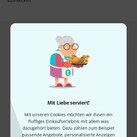
B20-Becken.
Das kauften Kunden, die sich dieses
Produkt angesehen haben
43%
23%
Mit Liebe serviert!
KAUFTEN
KAUFTEN
Mit unseren Cookies möchten wir Ihnen ein
Zildjian 18" S Series Rock
GENAU DIESES PRODUKT
fluffiges Einkaufserlebnis mit allem was
Crash
179 €
dazugehört bieten. Dazu zählen zum Beispiel
179 €
passende Angebote, personalisierte Anzeigen