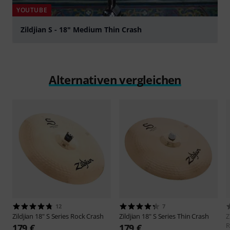
YOUTUBE
Zildjian S - 18" Medium Thin Crash
abspielen
Alternativen vergleichen
12
7
Zildjian
18" S Series Rock Crash
Zildjian
18" S Series Thin Crash
Z
R
179 €
179 €