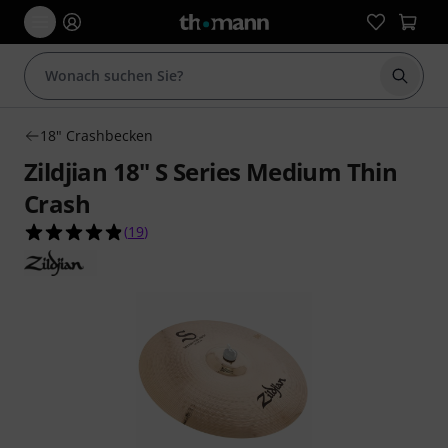
Suche 
18" Crashbecken
Zildjian 18" S Series Medium Thin
Crash
4.8 von 5 Sternen aus 19 Kundenbewertungen
(
19
)