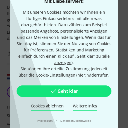
Mit Liebe serviert!
Die Tischhalterung ist recht schwer und qualitativ
Mit unseren Cookies möchten wir Ihnen ein
hochwertig. Für die Verwendung muss in die Tischplatte
fluffiges Einkaufserlebnis mit allem was
gebohrt werden. Verwendet man die Halterung für den
dazugehört bieten. Dazu zählen zum Beispiel
Yellowtec M!ka Mikrofonarm, macht sie einen sauberen
passende Angebote, personalisierte Anzeigen
Eindruck. Stabil. Der Arm lässt sich komplett drehen, ohne
und das Merken von Einstellungen. Wenn das für
dass Reibungsprobleme auftreten.
Sie okay ist, stimmen Sie der Nutzung von Cookies
für Präferenzen, Statistiken und Marketing
0
0
BEWERTUNG MELDEN
einfach durch einen Klick auf „Geht klar“ zu (
alle
anzeigen
).
Sie können Ihre erteilte Zustimmung jederzeit
über die Cookie-Einstellungen (
hier
) widerrufen.
Original zeigen
Yellowtec MiKA-Buchse, YT3211
Geht klar
W
Wesleyw 27.12.2018
Cookies ablehnen
Weitere Infos
Handling
Stabilität
·
Impressum
Datenschutzhinweise
Verarbeitung