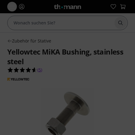
Suche 
Zubehör für Stative
Yellowtec MiKA Bushing, stainless
steel
4.6 von 5 Sternen aus 5 Kundenbewertungen
(
5
)