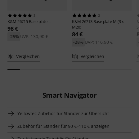
3
2
K&M
26715 Base plate L
K&M
26713 Base plate M (3 x
M
M20)
S
98 €
84 €
-25%
UVP: 130,90 €
-28%
UVP: 116,90 €
Vergleichen
Vergleichen
Smart Navigator
Yellowtec Zubehör für Ständer zur Übersicht
Zubehör für Ständer für 90 €–110 € anzeigen
Zur Kategorie Zubehör für Ständer