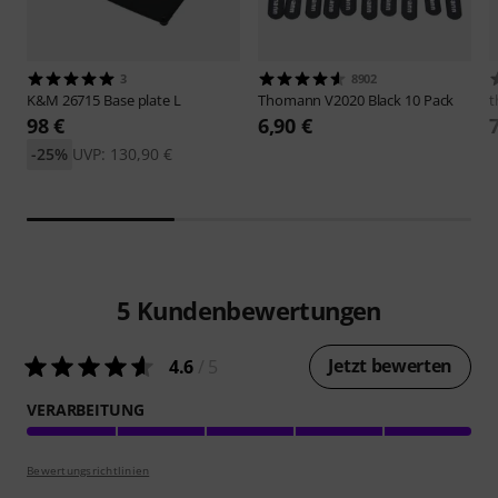
3
8902
K&M
26715 Base plate L
Thomann
V2020 Black 10 Pack
t
98 €
6,90 €
-25%
UVP: 130,90 €
5
Kundenbewertungen
Jetzt bewerten
4.6
/ 5
VERARBEITUNG
Bewertungsrichtlinien