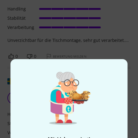
Handling
Stabilität
Verarbeitung
Unverzichtbar für die Tischmontage, sehr gut verarbeitet....
0
0
BEWERTUNG MELDEN
Original zeigen
Eine gute Tischhalterung für Ihr Yellowtec M!ka
A
Alexander7939 09.03.2018
Handling
Stabilität
Verarbeitung