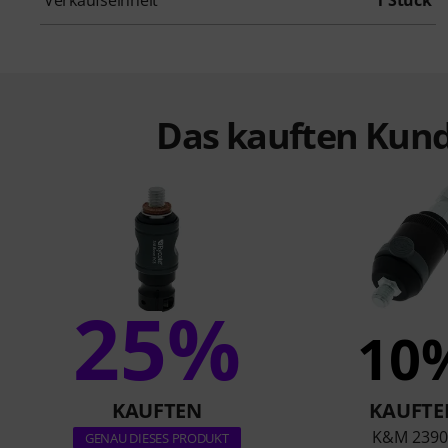
Das kauften Kund
25%
10
KAUFTEN
KAUFTE
K&M 2390
GENAU DIESES PRODUKT