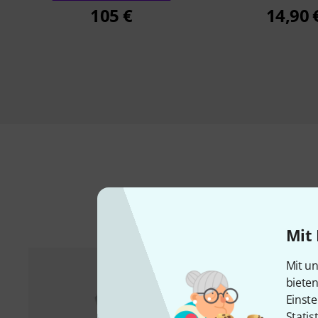
105 €
14,90 
Mit 
Mit un
biete
Einste
Statis