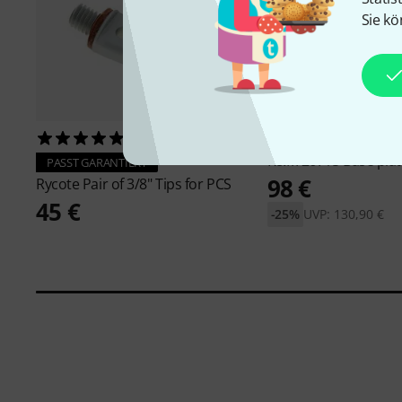
Sie kö
13
3
K&M
26715 Base plat
PASST GARANTIERT
98 €
Rycote
Pair of 3/8" Tips for PCS
45 €
-25%
UVP: 130,90 €