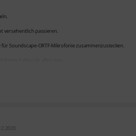
eln.
t versehentlich passieren.
ive für Soundscape-ORTF-Mikrofonie zusammenzustecken.
d länger halten als alles, was
12.2020