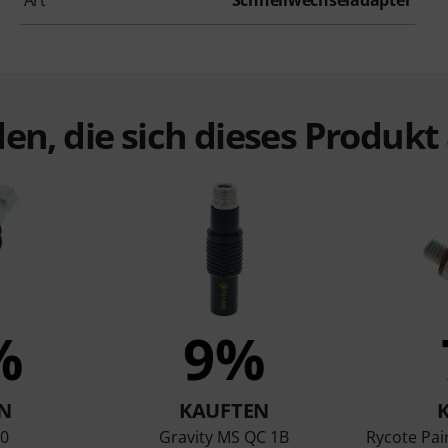
en, die sich dieses Produk
%
9%
N
KAUFTEN
0
Gravity MS QC 1B
Rycote Pair