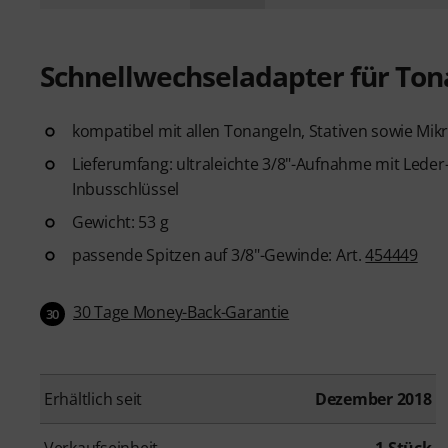
Schnellwechseladapter für Ton
kompatibel mit allen Tonangeln, Stativen sowie Mik
Lieferumfang: ultraleichte 3/8"-Aufnahme mit Lede
Inbusschlüssel
Gewicht: 53 g
passende Spitzen auf 3/8"-Gewinde: Art.
454449
30 Tage Money-Back-Garantie
30
Erhältlich seit
Dezember 2018
Verkaufseinheit
1 Stück