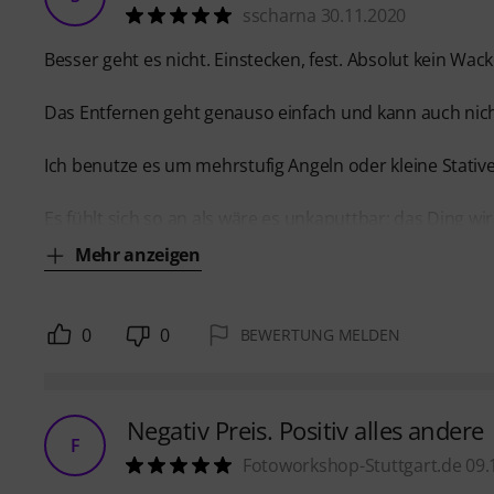
sscharna 30.11.2020
Besser geht es nicht. Einstecken, fest. Absolut kein Wack
Das Entfernen geht genauso einfach und kann auch nich
Ich benutze es um mehrstufig Angeln oder kleine Stat
Es fühlt sich so an als wäre es unkaputtbar; das Ding wir
Mehr anzeigen
0
0
BEWERTUNG MELDEN
Negativ Preis. Positiv alles andere
F
Fotoworkshop-Stuttgart.de 09.