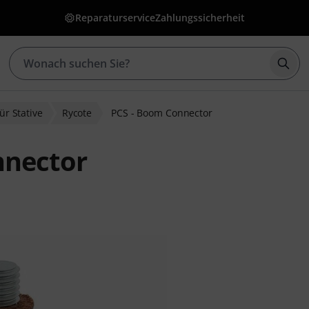
Reparaturservice
Zahlungssicherheit
Such
ür Stative
Rycote
PCS - Boom Connector
nnector
ewertungen