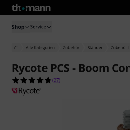
Shop
Service
Alle Kategorien
Zubehör
Ständer
Zubehör f
Rycote PCS - Boom Co
4.8 von 5 Sternen aus 27 Kundenb
(
27
)