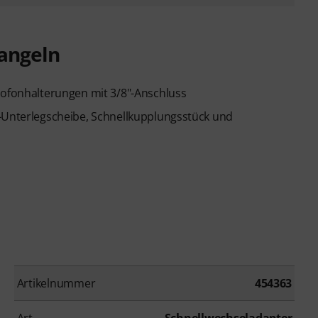
angeln
rofonhalterungen mit 3/8"-Anschluss
r-Unterlegscheibe, Schnellkupplungsstück und
Artikelnummer
454363
Art
Schnellwechseladapter