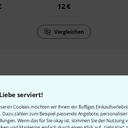
€
12 €
Vergleichen
Zubehör & passende Artike
Liebe serviert!
seren Cookies möchten wir Ihnen ein fluffiges Einkaufserlebn
n. Dazu zählen zum Beispiel passende Angebote, personalisie
llungen. Wenn das für Sie okay ist, stimmen Sie der Nutzung 
tiken und Marketing einfach durch einen Klick auf „Geht klar“ z