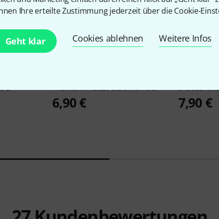
nnen Ihre erteilte Zustimmung jederzeit über die Cookie-Einst
Cookies ablehnen
Weitere Infos
Geht klar
8901
e L
Thomann
V2020 Black 10 Pack
the sssnak
6,90 €
7,90 €
27
Kundenbewertungen