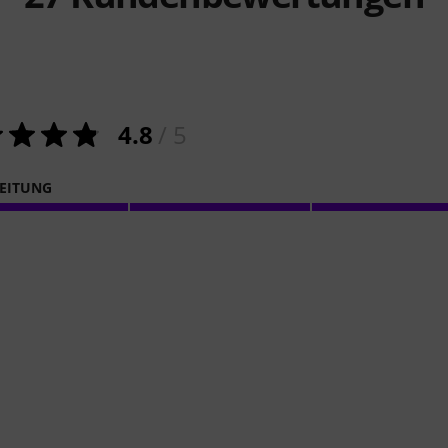
4.8
/ 5
EITUNG