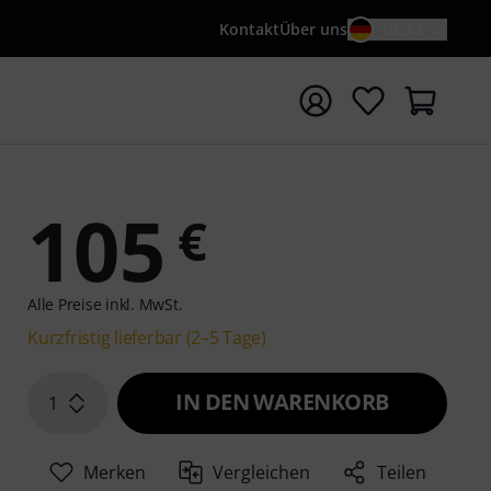
Kontakt
Über uns
DE / €
e mit Suchwort {searchTerm} starten
105
€
Alle Preise inkl. MwSt.
Kurzfristig lieferbar (2–5 Tage)
IN DEN WARENKORB
1
Merken
Vergleichen
Teilen