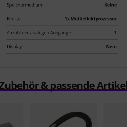
Speichermedium
Keine
Effekte
1x Multieffektprozessor
Anzahl der analogen Ausgänge
1
Display
Nein
Zubehör & passende Artike