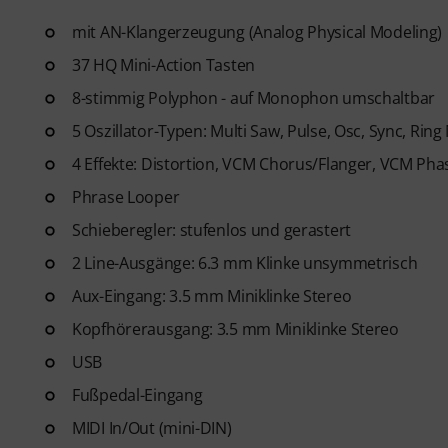
mit AN-Klangerzeugung (Analog Physical Modeling)
37 HQ Mini-Action Tasten
8-stimmig Polyphon - auf Monophon umschaltbar
5 Oszillator-Typen: Multi Saw, Pulse, Osc, Sync, Rin
4 Effekte: Distortion, VCM Chorus/Flanger, VCM Pha
Phrase Looper
Schieberegler: stufenlos und gerastert
2 Line-Ausgänge: 6.3 mm Klinke unsymmetrisch
Aux-Eingang: 3.5 mm Miniklinke Stereo
Kopfhörerausgang: 3.5 mm Miniklinke Stereo
USB
Fußpedal-Eingang
MIDI In/Out (mini-DIN)