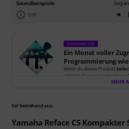
Soundbeispiele
Seque
0:00
SONDERAKTION
Ein Monat voller Zugri
Programmierung wie 
Wenn du dieses Produkt
zwisc
erhältst du einen kostenlosen
MEHR A
Syntorial
, der interaktiven G
Anstatt nur Videos anzuschaue
nach. Erhalte direktes Feedback,
Modulation und Effekte zusamm
Set bestehend aus:
persönlicher Gutscheincode wi
versendet. Keine Kreditkarte e
Yamaha Reface CS Kompakter S
automatisch. Bitte beachte, das