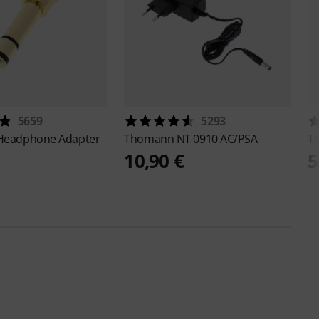
5659
5293
Headphone Adapter
Thomann
NT 0910 AC/PSA
T
10,90 €
5