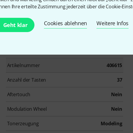
nnen Ihre erteilte Zustimmung jederzeit über die Cookie-Einst
Cookies ablehnen
Weitere Infos
Geht klar
Artikelnummer
406615
Anzahl der Tasten
37
Aftertouch
Nein
Modulation Wheel
Nein
Tonerzeugung
Modeling