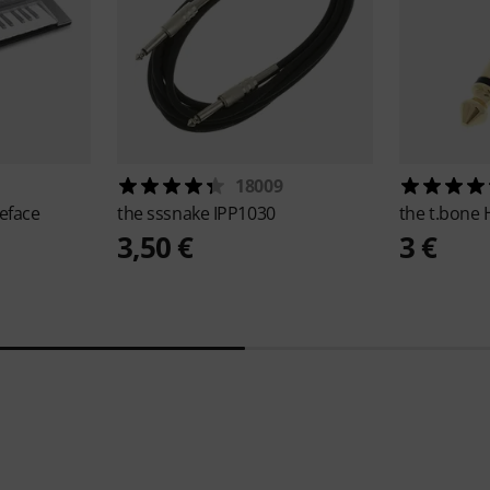
18009
eface
the sssnake
IPP1030
the t.bone
3,50 €
3 €