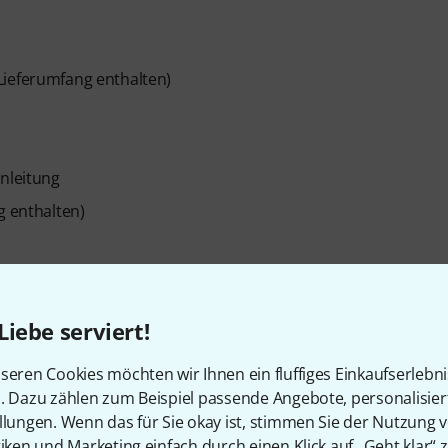
Lieferumfang enthalten)
anleitung
g enthalten)
ubschutzabdeckung
Liebe serviert!
lägen beim Transport
seren Cookies möchten wir Ihnen ein fluffiges Einkaufserlebn
n. Dazu zählen zum Beispiel passende Angebote, personalisie
llungen. Wenn das für Sie okay ist, stimmen Sie der Nutzung 
tiken und Marketing einfach durch einen Klick auf „Geht klar“ z