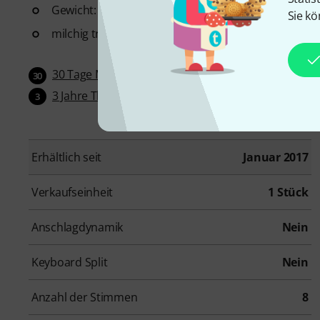
Gewicht: 0,35 kg
Sie kö
milchig transparente Oberfläche
30 Tage Money-Back-Garantie
30
3 Jahre Thomann Garantie
3
Erhältlich seit
Januar 2017
Verkaufseinheit
1 Stück
Anschlagdynamik
Nein
Keyboard Split
Nein
Anzahl der Stimmen
8