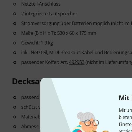
Netzteil-Anschluss
2 integrierte Lautsprecher
Stromversorgung über Batterien möglich (nicht im 
Maße (B x H x T): 530 x 60 x 175 mm
Gewicht: 1.9 kg
inkl. Netzteil, MIDI-Breakout-Kabel und Bedienungs
passender Koffer: Art.
492953
(nicht im Lieferumfan
Decksaver Yamaha Reface Sta
Mit 
passend für Yamaha Reface (CS, DX, CP, YC)
schützt vor Staub, Schmutz, Flüssigkeiten und Sch
Mit un
Material: Polycarbonat
biete
Einste
Abmessungen (L x B x H): 53,5 x 17,7 x 2,9 cm
Statis