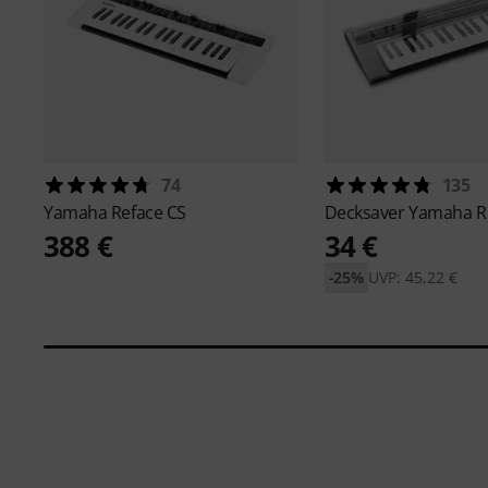
74
135
Yamaha
Reface CS
Decksaver
Yamaha R
388 €
34 €
-25%
UVP: 45,22 €