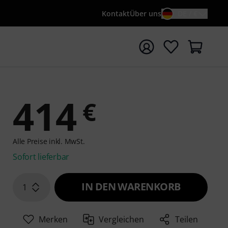
Kontakt
Über uns
DE / €
e mit Suchwort {searchTerm} starten
414
€
Alle Preise inkl. MwSt.
Sofort lieferbar
IN DEN WARENKORB
1
Merken
Vergleichen
Teilen