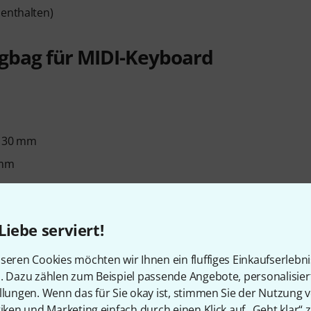
 enthalten)
gbag für MIDI-Keyboard
 130 mm
 mm
ard X-Ständer
Liebe serviert!
seren Cookies möchten wir Ihnen ein fluffiges Einkaufserlebn
n. Dazu zählen zum Beispiel passende Angebote, personalisie
llungen. Wenn das für Sie okay ist, stimmen Sie der Nutzung 
tiken und Marketing einfach durch einen Klick auf „Geht klar“ z