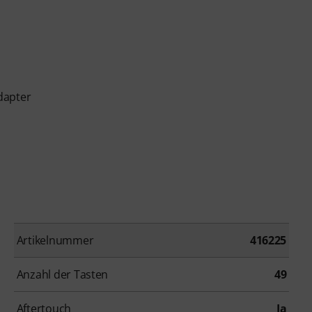
dapter
Artikelnummer
416225
Anzahl der Tasten
49
Aftertouch
Ja