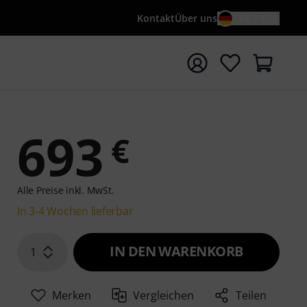
Kontakt
Über uns
DE / €
e mit Suchwort {searchTerm} starten
693
€
Alle Preise inkl. MwSt.
In 3-4 Wochen lieferbar
IN DEN WARENKORB
1
Merken
Vergleichen
Teilen