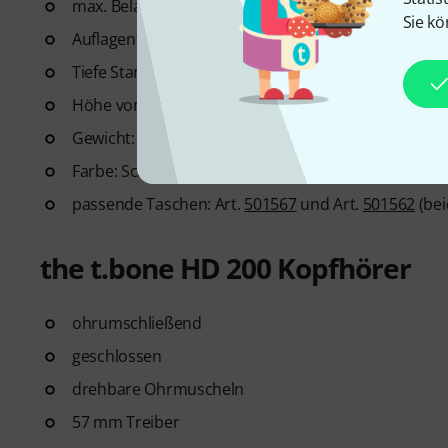
max. Belastbarkeit: 25 kg
Sie kö
Auflagentiefe: 40 cm
Tiefe Standfüße: 50 cm
Höhe von 52 cm (Breite 87 cm) bis 92 cm (Breite 46 
Gewicht: 4,25 kg
Farbe: Schwarz
passende Taschen: Art.
501567
und Art.
501562
(bei
the t.bone HD 200 Kopfhörer
ohrumschließend
geschlossen
drehbare Ohrmuscheln
57 mm Treiber