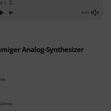
o 1
0:00
mmiger Analog-Synthesizer
nik
 Stimme