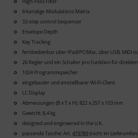
High-Pass Filter
8-kanalige Modulations Matrix
32-step control Sequencer
Envelope Depth
Key Tracking
fernbedienbar über iPad/PC/Mac, über USB, MIDI od
26 Regler und ein Schalter pro Funktion für direkten 
1024 Programmspeicher
eingebauter und einstellbarer Wi-Fi-Client
LC Display
Abmessungen (B x T x H): 822 x 257 x 103 mm
Gewicht: 8,4 kg
designed and engineered in the U.K.
passende Tasche: Art.
479789
(nicht im Lieferumfan