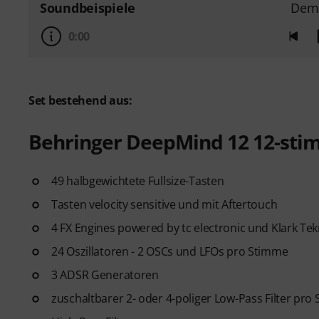
Soundbeispiele
Dem
0:00
Set bestehend aus:
Behringer DeepMind 12 12-sti
49 halbgewichtete Fullsize-Tasten
Tasten velocity sensitive und mit Aftertouch
4 FX Engines powered by tc electronic und Klark Tek
24 Oszillatoren - 2 OSCs und LFOs pro Stimme
3 ADSR Generatoren
zuschaltbarer 2- oder 4-poliger Low-Pass Filter pro