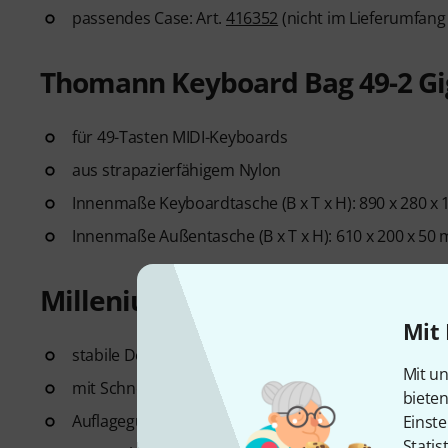
passendes Case: Art.
416352
(nicht im Lieferumfang
Thomann Keyboard Bag 49-2 Gi
für 49-Tasten MIDI-Keyboards
aus strapazierfähigem Nylon
Innenmaße Keyboardtasche (B x T x H): 890 x 280 x
Innenmaße Außentasche (B x T x H): 610 x 200 x 50
Millenium KS-1010 Black Keybo
Mit 
stabile Doppelstreben-Konstruktion
Mit un
mit Schnellverschluss
biete
Auflagegummis verstellbar
Einste
Statis