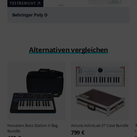
TESTBERICHT
Behringer Poly D
Alternativen vergleichen
Novation
Bass Station II Bag
Arturia
AstroLab 37 Case Bundle
Bundle
K
799 €