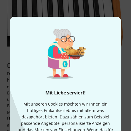
Über Behringer
Das in Deutschland von Uli Behringer gegründete und
heute in China ansässige Unternehmen steht seit dem
ersten Produkt, dem Studio Exciter F, für preiswertes
Mit Liebe serviert!
Equipment. Mischpulte, wie das Eurodesk MX8000, sowie
unzählige Signalprozessoren und später auch
Mit unseren Cookies möchten wir Ihnen ein
Beschallungsequipment ermöglichten es unzähligen
fluffiges Einkaufserlebnis mit allem was
Musikern auch bei begrenztem Budget ihre Heimstudios,
dazugehört bieten. Dazu zählen zum Beispiel
Übungsräume und mobilen PAs mit Equipment
passende Angebote, personalisierte Anzeigen
auszurüsten, das sonst nicht erschwinglich war. Die
und das Merken von Einstellungen. Wenn das für