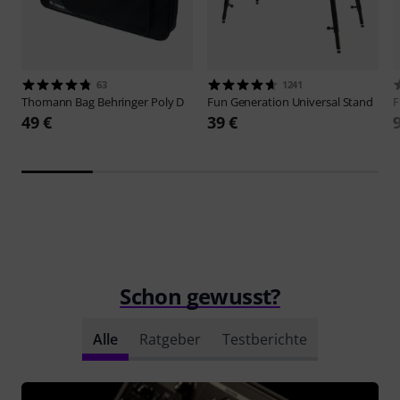
63
1241
Thomann
Bag Behringer Poly D
Fun Generation
Universal Stand
F
49 €
39 €
Schon gewusst?
Alle
Ratgeber
Testberichte