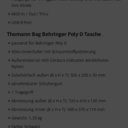
mm Klinke
MIDI In / Out / Thru
USB-B Port
Thomann Bag Behringer Poly D Tasche
passend für Behringer Poly D
Vlies-Innenfutter mit Schaumstoffpolsterung
Außenmaterial: 600 Cordura (robustes abriebfestes
Nylon)
Zubehörfach außen (B x H x T): 555 x 295 x 30 mm
abnehmbarer Schultergurt
1 Tragegriff
Abmessung außen (B x H x T): 720 x 410 x 130 mm
Abmessung innen (B x H x T): 680 x 370 x 110 mm
Gewicht: 1,35 kg
Farbe: Schwarz