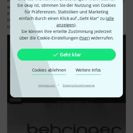
Produktpalette von Behringer wuchs über die Jahre ständig
Sie okay ist, stimmen Sie der Nutzung von Cookies
weiter. Durch die Übernahme weiterer Firmen, u.a. Midas,
für Präferenzen, Statistiken und Marketing
Klark Teknik und TC Electronic, kamen nicht nur neue
einfach durch einen Klick auf „Geht klar“ zu (
alle
Produktgruppen hinzu, sondern es floss auch deren
anzeigen
).
technisches Know How in die Produktentwicklung mit ein.
Sie können Ihre erteilte Zustimmung jederzeit
über die Cookie-Einstellungen (
hier
) widerrufen.
Geht klar
Cookies ablehnen
Weitere Infos
·
Impressum
Datenschutzhinweise