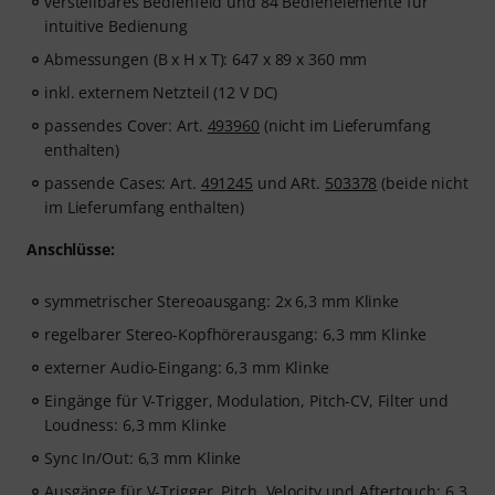
verstellbares Bedienfeld und 84 Bedienelemente für
intuitive Bedienung
Abmessungen (B x H x T): 647 x 89 x 360 mm
inkl. externem Netzteil (12 V DC)
passendes Cover: Art.
493960
(nicht im Lieferumfang
enthalten)
passende Cases: Art.
491245
und ARt.
503378
(beide nicht
im Lieferumfang enthalten)
Anschlüsse:
symmetrischer Stereoausgang: 2x 6,3 mm Klinke
regelbarer Stereo-Kopfhörerausgang: 6,3 mm Klinke
externer Audio-Eingang: 6,3 mm Klinke
Eingänge für V-Trigger, Modulation, Pitch-CV, Filter und
Loudness: 6,3 mm Klinke
Sync In/Out: 6,3 mm Klinke
Ausgänge für V-Trigger, Pitch, Velocity und Aftertouch: 6,3