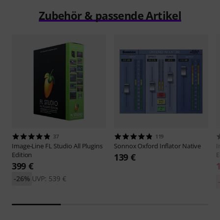
Zubehör & passende Artikel
37
119
Image-Line
FL Studio All Plugins
Sonnox
Oxford Inflator Native
I
Edition
E
139 €
399 €
-26%
UVP: 539 €