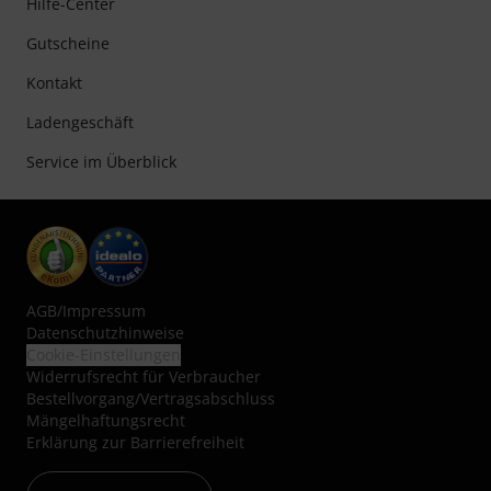
Hilfe-Center
Gutscheine
Kontakt
Ladengeschäft
Service im Überblick
AGB
/
Impressum
Datenschutzhinweise
Cookie-Einstellungen
Widerrufsrecht für Verbraucher
Bestellvorgang/Vertragsabschluss
Mängelhaftungsrecht
Erklärung zur Barrierefreiheit