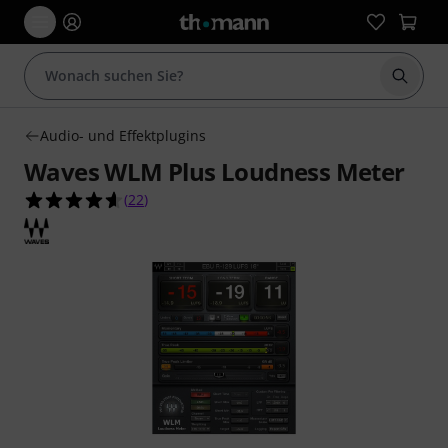
Suche 
Audio- und Effektplugins
Waves WLM Plus Loudness Meter
4.6 von 5 Sternen aus 22 Kundenbewertungen
(
22
)