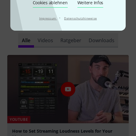
Cookies ablehnen
Weitere Infos
·
Impressum
Datenschutzhinweise
Schon gewusst?
Alle
Videos
Ratgeber
Downloads
YOUTUBE
How to Set Streaming Loudness Levels for Your