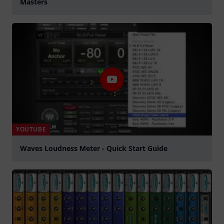
Masters
abspielen
YOUTUBE
Waves Loudness Meter - Quick Start Guide
abspielen