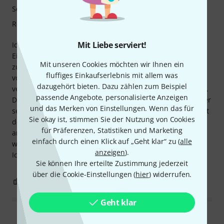
Sound/Qualität
Rechner Auslastung
Mit Liebe serviert!
Ich habe dieses Plugin gekauft, um meine Mixe auf die
Einhaltung der französischen Fernsehnormen überprüfen
Mit unseren Cookies möchten wir Ihnen ein
zu können. Ich habe es gleichzeitig mit dem Konkurrenten
fluffiges Einkaufserlebnis mit allem was
von NUGEN ausgeführt (um die angezeigten Daten zu
dazugehört bieten. Dazu zählen zum Beispiel
vergleichen), ohne dass ein Unterschied festgestellt wurde.
passende Angebote, personalisierte Anzeigen
Die Benutzeroberfläche ist sehr unterschiedlich, bleibt aber
und das Merken von Einstellungen. Wenn das für
sehr präzise. Die Konfiguration ist einfach. Die Ablesbarkeit
Sie okay ist, stimmen Sie der Nutzung von Cookies
der Werte ist einfach und der Preis ist im Gegensatz zu
für Präferenzen, Statistiken und Marketing
anderen Loudness-Metern eher angemessen. Ein sehr
einfach durch einen Klick auf „Geht klar“ zu (
alle
wertvolles Werkzeug für sichere professionelle Ergebnisse.
anzeigen
).
Ich empfehle diesen Kauf!
Sie können Ihre erteilte Zustimmung jederzeit
über die Cookie-Einstellungen (
hier
) widerrufen.
0
0
BEWERTUNG MELDEN
Geht klar
Alle Bewertungen lesen