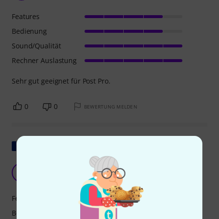
Features
Bedienung
Sound/Qualität
Rechner Auslastung
Sehr gut geeignet für Post Pro.
0
0
BEWERTUNG MELDEN
Original zeigen
interessantes Plugin
JP
Jack P 16.11.2017
Features
Bedienung