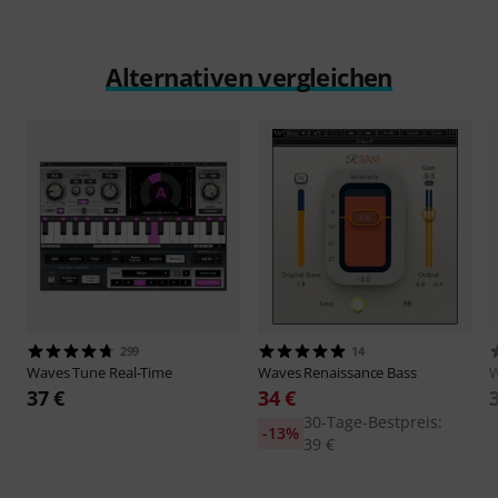
Alternativen vergleichen
299
14
Waves
Tune Real-Time
Waves
Renaissance Bass
37 €
34 €
30-Tage-Bestpreis:
-13%
39 €