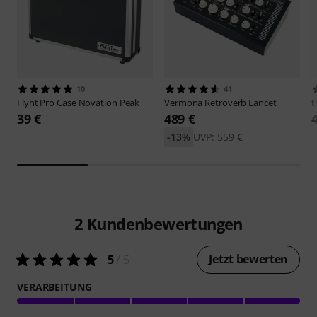
10
41
Flyht Pro
Case Novation Peak
Vermona
Retroverb Lancet
t
39 €
489 €
-13%
UVP: 559 €
2
Kundenbewertungen
Jetzt bewerten
5
/ 5
VERARBEITUNG