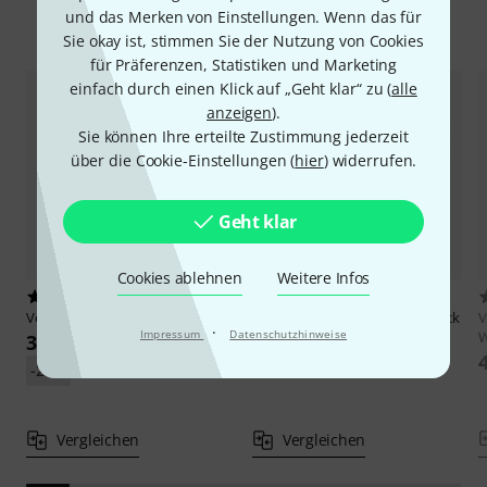
und das Merken von Einstellungen. Wenn das für
Alternativen vergleichen
Sie okay ist, stimmen Sie der Nutzung von Cookies
für Präferenzen, Statistiken und Marketing
einfach durch einen Klick auf „Geht klar“ zu (
alle
anzeigen
).
Sie können Ihre erteilte Zustimmung jederzeit
über die Cookie-Einstellungen (
hier
) widerrufen.
Geht klar
Cookies ablehnen
Weitere Infos
4
2
Vermona
Lancet Wood Panels
Vermona
PERfourMER MkII Rack
·
Impressum
Datenschutzhinweise
Ears
W
32 €
35 €
-29%
UVP: 45 €
Vergleichen
Vergleichen