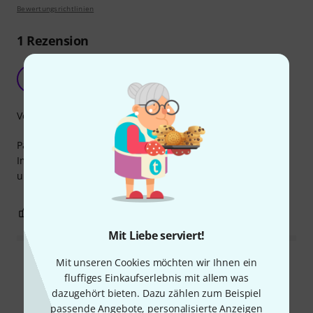
Bewertungsrichtlinien
1
Rezension
"Passt, wackelt und hat Luft..."
F
Florestan 20.11.2021
Verarbeitung
Passt, wackelt und hat Luft..." sagt man doch so nett.
Im Ernst: Die Dinger passen genau und sind schnell und
unkompliziert drangeschraubt.
0
0
BEWERTUNG MELDEN
Mit Liebe serviert!
Mit unseren Cookies möchten wir Ihnen ein
Alle Bewertungen lesen
fluffiges Einkaufserlebnis mit allem was
dazugehört bieten. Dazu zählen zum Beispiel
passende Angebote, personalisierte Anzeigen