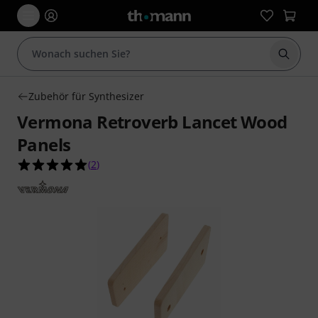
Suche 
Zubehör für Synthesizer
Vermona Retroverb Lancet Wood
Panels
5.0 von 5 Sternen aus 2 Kundenbewertungen
(
2
)